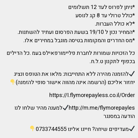
*ניתן לפרוס לעד 12 תשלומים
*כולל טרולי עד 8 קג לנוסע
*לא כולל העברות.
*המחיר נכון ל 19/10 בשעת הפרסום ועתיד להשתנות.
*מס החדרים והמקומות בטיסה מוגבל במחירים אלו.
כל הזכויות שמורות לחברת פליימורפאילס בעמ .כל הדילים
בכפוף לתקנון ט.ל.ח.
להזמנה מהירה ללא התחייבות: מלאו את הטופס ונציג
יחזור אליכם (הרשמה אינה מהווה אישור סופי להזמנה)
https://I.flymorepayless.co.il/Order
http://m.me/flymorepayles
למענה מהיר שלחו לנו
הודעה במסנגר
מעדיפים שיחה? חייגו אלינו 0733744555