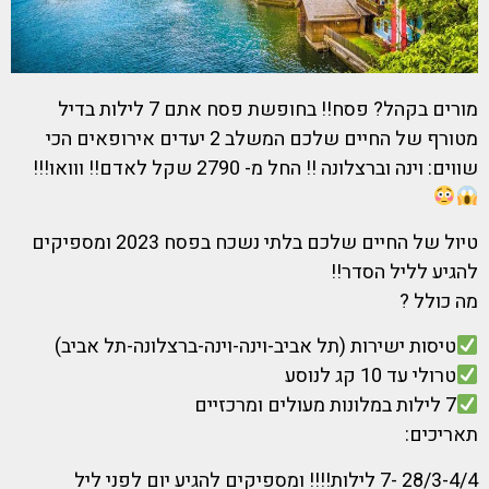
מורים בקהל? פסח!! בחופשת פסח אתם 7 לילות בדיל
מטורף של החיים שלכם המשלב 2 יעדים אירופאים הכי
שווים: וינה וברצלונה !! החל מ- 2790 שקל לאדם!! ווואו!!!
טיול של החיים שלכם בלתי נשכח בפסח 2023 ומספיקים
להגיע לליל הסדר!!
מה כולל ?
טיסות ישירות (תל אביב-וינה-וינה-ברצלונה-תל אביב)
טרולי עד 10 קג לנוסע
7 לילות במלונות מעולים ומרכזיים
תאריכים:
28/3-4/4 -7 לילות!!!! ומספיקים להגיע יום לפני ליל