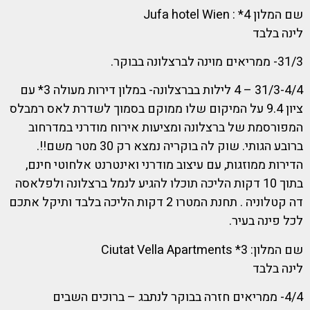
שם המלון 4* : Jufa hotel Wien
לינה בלבד
31/3- ממריאים מוינה לברצלונה בבוקר.
31/3-4/4 – 4 לילות בברצלונה- במלון דירות מעולה 3* עם
ציון 9.4 על המיקום שלו ממוקם בסמוך לשדרת לאס רמבלס
המפורסמת של ברצלונה ומציעות אירוח מודרני במדרחוב
ברובע הגותי. שוק לה בוקריה נמצא רק 30 מטר משם!!.
הדירות ממוזגות, עם עיצוב מודרני ואינטרנט אלחוטי חינם,
בתוך 10 דקות הליכה תוכלו להגיע לנמל ברצלונה ולפלאסה
דה קטלוניה . תחנת המטרו 2 דקות הליכה בלבד ותיקל אתכם
לכל פינה בעיר.
שם המלון: 3* Ciutat Vella Apartments
לינה בלבד
4/4- ממריאים חזרה בבוקר לנתבג – ברוכים השבים