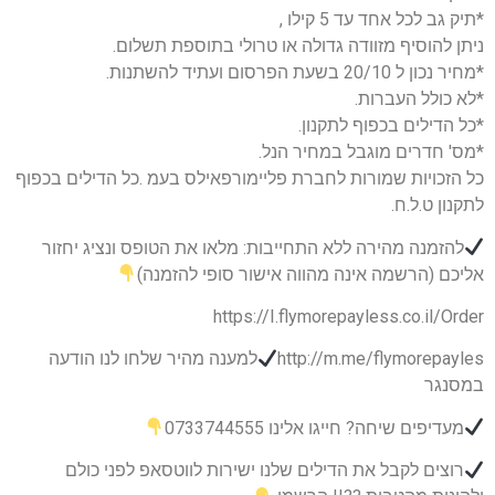
*תיק גב לכל אחד עד 5 קילו ,
ניתן להוסיף מזוודה גדולה או טרולי בתוספת תשלום.
*מחיר נכון ל 20/10 בשעת הפרסום ועתיד להשתנות.
*לא כולל העברות.
*כל הדילים בכפוף לתקנון.
*מס' חדרים מוגבל במחיר הנל.
כל הזכויות שמורות לחברת פליימורפאילס בעמ .כל הדילים בכפוף
לתקנון ט.ל.ח.
להזמנה מהירה ללא התחייבות: מלאו את הטופס ונציג יחזור
אליכם (הרשמה אינה מהווה אישור סופי להזמנה)
https://I.flymorepayless.co.il/Order
http://m.me/flymorepayles
למענה מהיר שלחו לנו הודעה
במסנגר
מעדיפים שיחה? חייגו אלינו 0733744555
רוצים לקבל את הדילים שלנו ישירות לווטסאפ לפני כולם