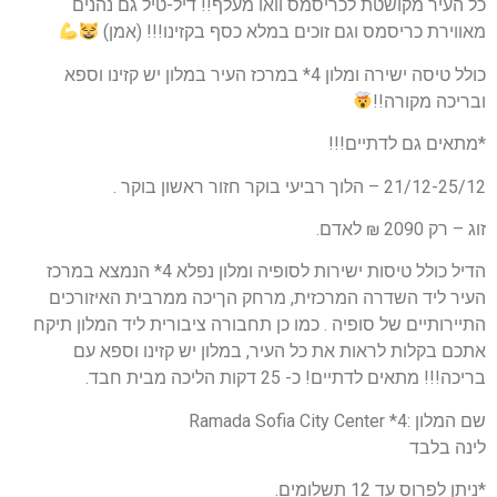
כל העיר מקושטת לכריסמס וואו מעלף!! דיל-טיל גם נהנים
מאווירת כריסמס וגם זוכים במלא כסף בקזינו!!! (אמן)
כולל טיסה ישירה ומלון 4* במרכז העיר במלון יש קזינו וספא
ובריכה מקורה!!
*מתאים גם לדתיים!!!
21/12-25/12 – הלוך רביעי בוקר חזור ראשון בוקר .
זוג – רק 2090 ₪ לאדם.
הדיל כולל טיסות ישירות לסופיה ומלון נפלא 4* הנמצא במרכז
העיר ליד השדרה המרכזית, מרחק הךיכה ממרבית האיזורכים
התיירותיים של סופיה . כמו כן תחבורה ציבורית ליד המלון תיקח
אתכם בקלות לראות את כל העיר, במלון יש קזינו וספא עם
בריכה!!! מתאים לדתיים! כ- 25 דקות הליכה מבית חבד.
שם המלון :4* Ramada Sofia City Center
לינה בלבד
*ניתן לפרוס עד 12 תשלומים.