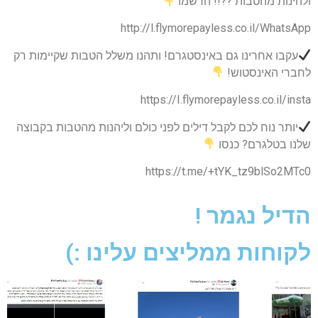
ולהינות מהטבות ??!! הרשמו
http://l.flymorepayless.co.il/WhatsApp
עקבו אחרינו גם באינסטגרם! ותהנו משלל הטבות שקיימות רק
לחברי האינסטוש!
https://I.flymorepayless.co.il/insta
יותר נוח לכם לקבל דילים לפני כולם וליהנות מהטבות בקבוצה
שלנו בטלגרם? כנסו
https://t.me/+tYK_tz9blSo2MTc0
הדיל נגמר !
לקוחות ממליצים עלינו :)