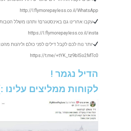
http://l.flymorepayless.co.il/WhatsApp
עקבו אחרינו גם באינסטגרם! ותהנו משלל הטבות
https://I.flymorepayless.co.il/insta
יותר נוח לכם לקבל דילים לפני כולם וליהנות מה
https://t.me/+tYK_tz9blSo2MTc0
הדיל נגמר !
לקוחות ממליצים עלינו :)