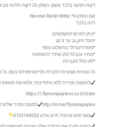
דקות נסיעה בלבד משם. המלון 26 דקות הליכה מבית חבד.
שם המלון 4*: Novotel Berlin Mitte
לינה בלבד
*ניתן לפרוס לתשלומים.
*כולל תיק גב עד 5 קג
*מזוודה/טרולי בתשלום נוסף
*מחיר נכון 20/10 ועתיד להשתנות.
*לא כולל העברות.
כל הזכויות שמורות לחברת פליימורפאילס בעמ .כל הד
להזמנה מהירה ללא התחייבות: מלאו את הטופס ונצ
https://I.flymorepayless.co.il/Order
http://m.me/flymorepayles
למענה מהיר שלחו ל
מעדיפים שיחה? חייגו אלינו 0733744555
רוצים לקבל את הדילים שלנו ישירות לווטסאפ לפנ