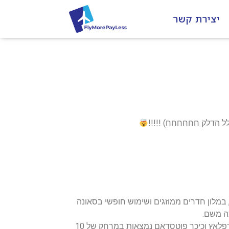
יצירת קשר
בים, ממוקם ברובע מיטה המרכזי בברלין, במלון חדרים ממוזגים ושימוש חופשי בסאונה
כמו כן תחנת המטרו התחתית מרקישס מוזיאום נמצאת במרחק של 300 מ' מהמלון ותיקח אתכם לכל פינה בעיר. אלכסנדרפלאץ וכיכר פוטסדאם נמצאות במרחק של 10