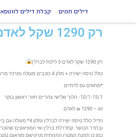
דילים חמים
קבלת דילים לווטסא
רק 1290 שקל לאדם 5 לילות לברלין
רק 1290 שקל לאדם 5 לילות לברלין
כולל טיסה ישירה + מלון 4 כוכבים מעולה ומרכזי מרשת נובוטל העולמיים!! מחיר בלתי נתפס של לילה בצימר בצפון (לא כולל הדלק חחחחחח) !!!!!
*מתאים גם לדתיים.
10/1-15/1- הלוך שלישי צהריים חזור ראשון בוקר
זוג – 1290 ₪ לאדם.
ובחדר הכושר. קתדרלת ברלין ואי המוזיאונים שהוכרז כאתר מ