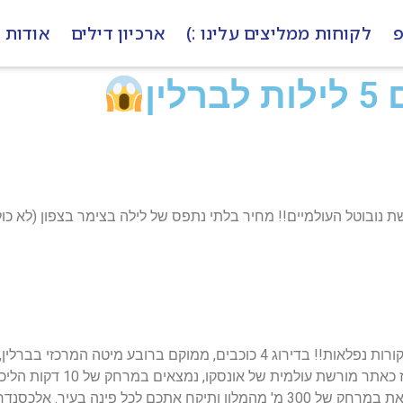
פ
לקוחות ממליצים עלינו :)
ארכיון דילים
אודות
הדיל כולל טיסה ישירה לברלין ומלון 4* מעולה עם ביקורות נפלאות!! בדירוג 4 כוכ
ורשת עולמית של אונסקו, נמצאים במרחק של 10 דקות הליכה משם.