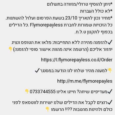
*ניתן להוסיף טרולי/מזוודה בתשלום
*לא כולל העברות
*מחיר נכון לתאריך 23/10 בשעת הפרסום ועלול להשתנות.
כל הזכויות שמורות לחברת Flymorepayless .כל הדילים
בכפוף לתקנון ט.ל.ח.
להזמנה מהירה ללא התחייבות: מלאו את הטופס ונציג
יחזור אליכם (הרשמה אינה מהווה אישור סופי להזמנה)
https://I.flymorepayless.co.il/Order
למענה מהיר שלחו לנו הודעה במסנגר
http://m.me/flymorepayles
מעדיפים שיחה? חייגו אלינו 0733744555
רוצים לקבל את הדילים שלנו ישירות לווטסאפ לפני
כולם ולהינות מהטבות ??!! הרשמו