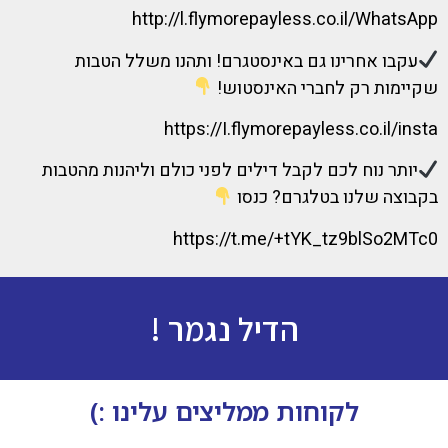
http://l.flymorepayless.co.il/WhatsApp
עקבו אחרינו גם באינסטגרם! ותהנו משלל הטבות
שקיימות רק לחברי האינסטוש!
https://I.flymorepayless.co.il/insta
יותר נוח לכם לקבל דילים לפני כולם וליהנות מהטבות
בקבוצה שלנו בטלגרם? כנסו
https://t.me/+tYK_tz9blSo2MTc0
הדיל נגמר !
לקוחות ממליצים עלינו :)