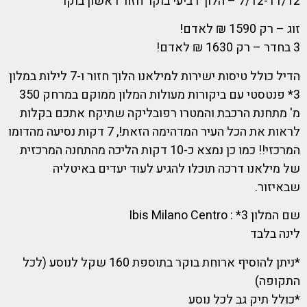
7/12-11/12 – הלוך רביעי בוקר חזור ראשון בוקר
זוג – רק 1590 ₪ לאדם!
3 בחדר – רק 1630 ₪ לאדם!
הדיל כולל טיסות ישירות למילאנו הלוך חזור ו-7 לילות במלון
3* פנטסטי עם ביקורות מעולות המלון ממוקם במרחק 350
מ' מתחנת הרכבת והמטרו רפובליקה שתיקח אתכם בקלות
לראות את הכל העיר המדהימה הזאת!, 7 דקות נסיעה מהדומו
המרכזי!! כמו כן נמצא כ-10 דקות הליכה מהתחנה המרכזית
של מילאנו דרכה תוכלו להגיע לעוד יעדים באיטליה
שבאיזור.
שם המלון 3* : Ibis Milano Centro
לינה בלבד
*ניתן להוסיף ארוחת בוקר בתוספת 160 שקל לנוסע (לכל
התקופה)
*כולל תיק גב לכל נוסע