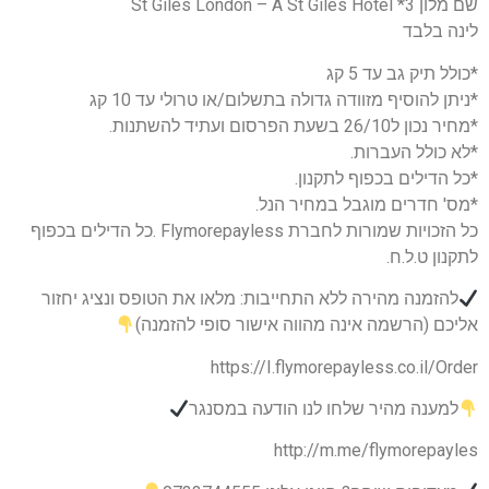
שם מלון 3* St Giles London – A St Giles Hotel
לינה בלבד
*כולל תיק גב עד 5 קג
*ניתן להוסיף מזוודה גדולה בתשלום/או טרולי עד 10 קג
*מחיר נכון ל26/10 בשעת הפרסום ועתיד להשתנות.
*לא כולל העברות.
*כל הדילים בכפוף לתקנון.
*מס' חדרים מוגבל במחיר הנל.
כל הזכויות שמורות לחברת Flymorepayless .כל הדילים בכפוף
לתקנון ט.ל.ח.
להזמנה מהירה ללא התחייבות: מלאו את הטופס ונציג יחזור
אליכם (הרשמה אינה מהווה אישור סופי להזמנה)
https://I.flymorepayless.co.il/Order
למענה מהיר שלחו לנו הודעה במסנגר
http://m.me/flymorepayles