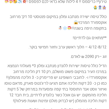
טירוף! כריסמס !! 4 לילות שלא כדאי לכם לפספס !
כולל טיסה ישירה מנתבג ומלון במיקום פנטסטי 10 דק' מרחוב
אוקספורד המרכזי
בתקופה היפה בשנה!!
**מתאים גם לדתיים!
4/12-8/12 – הלוך ראשון ערב וחזור חמישי בוקר.
זוג –רק 2090 ₪ לאדם.
הדיל כולל טיסות ישירות ללונדון מנתבג ומלון 3* מעולה! הנמצא
במרכז העיר במיקום פשוט מושלם, רק 10 דק הליכה מרחוב
אוקספורד! ו-. לחובבי השופינג יש פריימרק כ- 3 הליכה מהמלון!!
כמו כן כ- 20 דקות הליכה אתם תגיעו לריג'נטס פארק, מדאם טוסו
ואיזור ווסט אנד התוסס! בתי קפה ומסעדות במרחק של 5 דקות
הליכה מהמקום. יש גם אוכל כשר בלונדון לדתיים, בית חבד 12
דקות הליכה מהמלון (יש לבדוק מולם זמינות ושעות פעילות)!