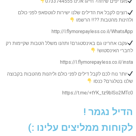
מעדיפים שיחה? חייגו אלינו 0733744555
רוצים לקבל את הדילים שלנו ישירות לווטסאפ לפני כולם
ולהינות מהטבות ??!! הרשמו
http://l.flymorepayless.co.il/WhatsApp
עקבו אחרינו גם באינסטגרם! ותהנו משלל הטבות שקיימות רק
לחברי האינסטוש!
https://I.flymorepayless.co.il/insta
יותר נוח לכם לקבל דילים לפני כולם וליהנות מהטבות בקבוצה
שלנו בטלגרם? כנסו
https://t.me/+tYK_tz9blSo2MTc0
הדיל נגמר !
לקוחות ממליצים עלינו :)