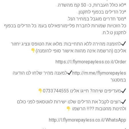
*לא כולל העברות, כ- 50 קמ מהשדה.
*כל הדילים בכפוף לתקנון.
*מס' חדרים מוגבל במחיר הנל.
כל הזכויות שמורות לחברת פליימורפאילס בעמ .כל הדילים בכפוף
לתקנון ט.ל.ח.
להזמנה מהירה ללא התחייבות: מלאו את הטופס ונציג יחזור
אליכם (הרשמה אינה מהווה אישור סופי להזמנה)
https://I.flymorepayless.co.il/Order
http://m.me/flymorepayles
למענה מהיר שלחו לנו הודעה
במסנגר
מעדיפים שיחה? חייגו אלינו 0733744555
רוצים לקבל את הדילים שלנו ישירות לווטסאפ לפני כולם
ולהינות מהטבות ??!! הרשמו
http://l.flymorepayless.co.il/WhatsApp