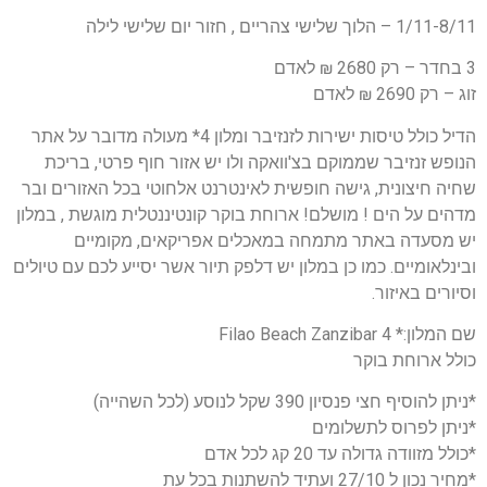
1/11-8/11 – הלוך שלישי צהריים , חזור יום שלישי לילה
3 בחדר – רק 2680 ₪ לאדם
זוג – רק 2690 ₪ לאדם
הדיל כולל טיסות ישירות לזנזיבר ומלון 4* מעולה מדובר על אתר
הנופש זנזיבר שממוקם בצ'וואקה ולו יש אזור חוף פרטי, בריכת
שחיה חיצונית, גישה חופשית לאינטרנט אלחוטי בכל האזורים ובר
מדהים על הים ! מושלם! ארוחת בוקר קונטיננטלית מוגשת , במלון
יש מסעדה באתר מתמחה במאכלים אפריקאים, מקומיים
ובינלאומיים. כמו כן במלון יש דלפק תיור אשר יסייע לכם עם טיולים
וסיורים באיזור.
שם המלון:* 4 Filao Beach Zanzibar
כולל ארוחת בוקר
*ניתן להוסיף חצי פנסיון 390 שקל לנוסע (לכל השהייה)
*ניתן לפרוס לתשלומים
*כולל מזוודה גדולה עד 20 קג לכל אדם
*מחיר נכון ל 27/10 ועתיד להשתנות בכל עת