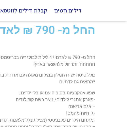
דילים חמים
קבלת דילים לווטסא
החל מ- 790 ₪ לאדם!! 4 לילות לבולגריה בכריסמס!
החל מ- 790 ₪ לאדם!! 4 לילות לבולגריה בכריסמס!
חחחחח יותר זול מלהשאר בארץ!
כולל טיסה ישירה ומלון במיקום מעולה עם ארוחת בו
*מתאים גם לדתיים
שפע אטקרציות בסופיה עם או בלי ילדים :
-פארק אתגרי לילדים/ נוער בשם קוקולנדיה
– אגם אריאנה
-גן חיות מהמם!
-מתחם הילדים פלבניטסי (מכיל גונג'ל מלאכותי, טרמפ
– הר ויטושה המרשים- תעלו ברכבל ותהנו מנוף עוצר