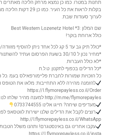
לערוך סעודות שבת.
שם המלון :3* Best Western Lozenetz Hotel
כולל ארוחת בוקר!
*כולל תיק גב עד 5 קג לכל אחד ניתן להוסיף מזוודה/טרולי גדולה בתשלום
*מחיר נכון ל 30/10 בשעת הפרסום ועתיד להשתנות.
*לא כולל העברות.
*כל הדילים בכפוף לתקנון. ט.ל.ח
כל הזכויות שמורות לחברת פליימורפאילס בעמ .כל הד
להזמנה מהירה ללא התחייבות: מלאו את הטופס ונצ
https://I.flymorepayless.co.il/Order
http://m.me/flymorepayles למענה מהיר שלחו לנו הודעה במס'נג'ר
מעדיפים שיחה? חייגו אלינו 0733744555
רוצים לקבל את הדילים שלנו ישירות לווטסאפ לפנ
http://l.flymorepayless.co.il/WhatsApp
עקבו אחרינו גם באינסטגרם! ותהנו משלל הטבות
https://I.flymorepayless.co.il/insta