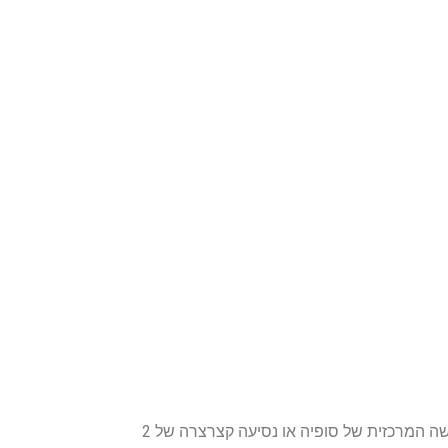
הדיל כולל טיסות ישירות לסופיה ומלון 3* נפלא ומודרני בעל דירוג גבוה הנמצא במרכז העיר רק 15 דק' הליכה משדרת ויטושה המרכזית של סופיה או נסיעה קצרצרה של 2