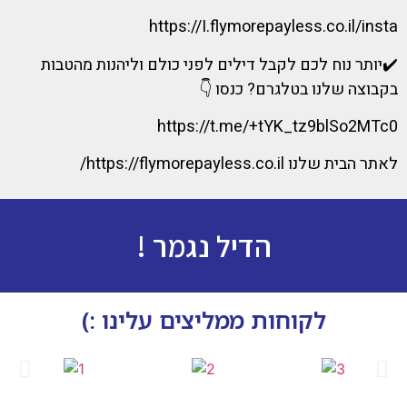
https://I.flymorepayless.co.il/insta
✔️יותר נוח לכם לקבל דילים לפני כולם וליהנות מהטבות
בקבוצה שלנו בטלגרם? כנסו 👇
https://t.me/+tYK_tz9blSo2MTc0
לאתר הבית שלנו https://flymorepayless.co.il/
הדיל נגמר !
לקוחות ממליצים עלינו :)