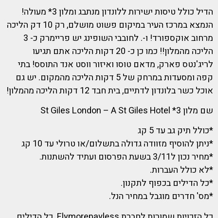
הדיל כולל טיסות ישירות ללונדון מנתבג ומלון 3* מעולה!
הנמצא במרכז העיר במיקום פשוט מושלם, רק 10 דק הליכה
מרחוב אוקספורד! ו-. לחובבי השופינג יש פריימרק כ- 3
הליכה מהמלון!! כמו כן כ- 20 דקות הליכה אתם תגיעו
לריג'נטס פארק, מדאם טוסו ואיזור ווסט אנד התוסס! בתי
קפה ומסעדות במרחק של 5 דקות הליכה מהמקום. יש גם
אוכל כשר בלונדון לדתיים, בית חבד 12 דקות הליכה מהמלון!
שם מלון 3* St Giles London – A St Giles Hotel
*כולל תיק גב עד 5 קג
*ניתן להוסיף מזוודה גדולה בתשלום/או טרולי עד 10 קג
*מחיר נכון ל3/11 בשעת הפרסום ועתיד להשתנות.
*לא כולל העברות.
*כל הדילים בכפוף לתקנון.
*מס' חדרים מוגבל במחיר הנל.
כל הזכויות שמורות לחברת Flymorepayless .כל הדילים