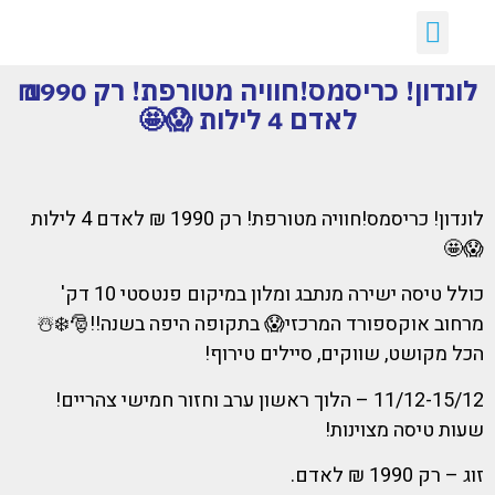
יצירת קשר
דילים חמים
ארכיון דילים
לקוחות ממליצים עלינו :)
קבלת דילים לווטסאפ
לונדון! כריסמס!חוויה מטורפת! רק 1990 ₪
לאדם 4 לילות 😱🤩
לונדון! כריסמס!חוויה מטורפת! רק 1990 ₪ לאדם 4 לילות
😱🤩
כולל טיסה ישירה מנתבג ומלון במיקום פנטסטי 10 דק'
מרחוב אוקספורד המרכזי😱 בתקופה היפה בשנה!!🎅❄️☃️
הכל מקושט, שווקים, סיילים טירוף!
11/12-15/12 – הלוך ראשון ערב וחזור חמישי צהריים!
שעות טיסה מצוינות!
זוג – רק 1990 ₪ לאדם.