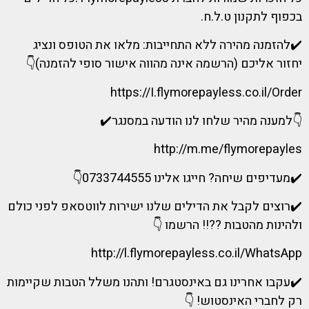
בכפוף לתקנון ט.ל.ח.
✔️להזמנה מהירה ללא התחייבות: מלאו את הטופס ונציג
יחזור אליכם (הרשמה אינה מהווה אישור סופי להזמנה)👇
https://I.flymorepayless.co.il/Order
👇למענה מהיר שלחו לנו הודעה במסנגר✔️
http://m.me/flymorepayles
✔️מעדיפים שיחה? חייגו אלינו 0733744555👇
✔️רוצים לקבל את הדילים שלנו ישירות לווטסאפ לפני כולם
ולהינות מהטבות ??!! הרשמו 👇
http://l.flymorepayless.co.il/WhatsApp
✔️עקבו אחרינו גם באינסטגרם! ותהנו משלל הטבות שקיימות
רק לחברי האינסטוש! 👇