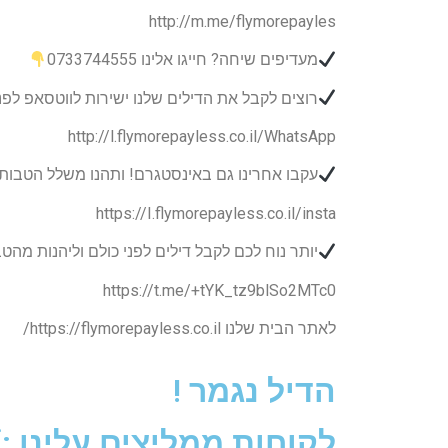
http://m.me/flymorepayles
מעדיפים שיחה? חייגו אלינו 0733744555
רוצים לקבל את הדילים שלנו ישירות לווטסאפ לפנ
http://l.flymorepayless.co.il/WhatsApp
עקבו אחרינו גם באינסטגרם! ותהנו משלל הטבות
https://I.flymorepayless.co.il/insta
יותר נוח לכם לקבל דילים לפני כולם וליהנות מה
https://t.me/+tYK_tz9blSo2MTc0
לאתר הבית שלנו https://flymorepayless.co.il/
הדיל נגמר !
לקוחות ממליצים עלינו :)