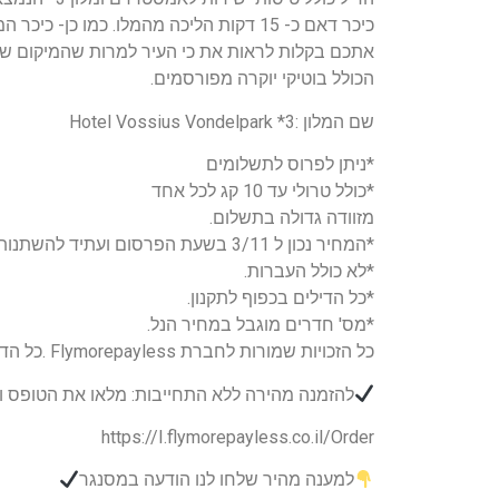
כיכר דאם כ- 15 דקות הליכה מהמלו. כמו
הכולל בוטיקי יוקרה מפורסמים.
שם המלון :3* Hotel Vossius Vondelpark
*ניתן לפרוס לתשלומים
*כולל טרולי עד 10 קג לכל אחד
מזוודה גדולה בתשלום.
*המחיר נכון ל 3/11 בשעת הפרסום ועתיד להשתנות.
*לא כולל העברות.
*כל הדילים בכפוף לתקנון.
*מס' חדרים מוגבל במחיר הנל.
כל הזכויות שמורות לחברת Flymorepayless .כל הדילים בכפוף לתקנון ט.ל.ח.
להזמנה מהירה ללא התחייבות: מלאו את הטופס ונצ
https://I.flymorepayless.co.il/Order
למענה מהיר שלחו לנו הודעה במסנגר