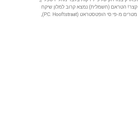
 הליכה קצר! הטראם (חשמלית) נמצא קרוב למלון שיקח
אתכם בקלות לראות את כי העיר למרות שהמיקום של המלון מאפשר לכם לעשות הכל ברגל! המלון נמצא במרחק של 150 מטרים מ-פי.סי הופטסטראט (P.C. Hooftstraat),