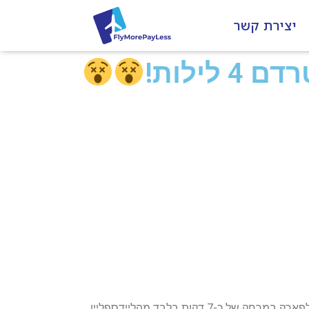
יצירת קשר
הדיל כולל טיסות ישירות לאמסטרדם ומלון 3* הנמצא במרכז אמסטרדם שוכן ב-2 בניינים היסטוריים משוחזרים מול הוונדלפארק במרחק של כ-7 דקות בלבד מהליידספליין,