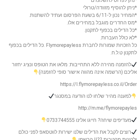
*נתן לפרוס לתשלומים
*ניתן להוסיף מזוודה/טרולי
*המחיר נכון ל-6/11 בשעת הפרסום ועתיד להשתנות.
*מס החדרים מוגבל במחירים אלו.
*כל הדילים בכפוף לתקנון.
*לא כולל העברות.
כל הזכויות שמורות לחברת Flymorepayless .כל הדילים בכפוף
לתקנון ט.ל.ח.
להזמנה מהירה ללא התחייבות: מלאו את הטופס ונציג יחזור
אליכם (הרשמה אינה מהווה אישור סופי להזמנה)
https://I.flymorepayless.co.il/Order
למענה מהיר שלחו לנו הודעה במסנגר
http://m.me/flymorepayles
מעדיפים שיחה? חייגו אלינו 0733744555
רוצים לקבל את הדילים שלנו ישירות לווטסאפ לפני כולם
ולהינות מהטבות ??!! הרשמו