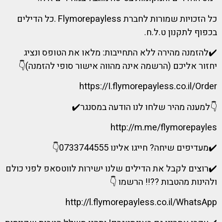
כל הזכויות שמורות לחברת Flymorepayless .כל הדילים
בכפוף לתקנון ט.ל.ח.
✔️להזמנה מהירה ללא התחייבות: מלאו את הטופס ונציג
יחזור אליכם (הרשמה אינה מהווה אישור סופי להזמנה)👇
https://I.flymorepayless.co.il/Order
👇למענה מהיר שלחו לנו הודעה במסנגר✔️
http://m.me/flymorepayles
✔️מעדיפים שיחה? חייגו אלינו 0733744555👇
✔️רוצים לקבל את הדילים שלנו ישירות לווטסאפ לפני כולם
ולהינות מהטבות ??!! הרשמו 👇
http://l.flymorepayless.co.il/WhatsApp