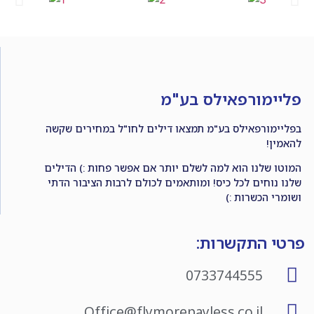
פליימורפאילס בע"מ
בפליימורפאילס בע"מ תמצאו דילים לחו"ל במחירים שקשה
להאמין!
המוטו שלנו הוא למה לשלם יותר אם אפשר פחות :) הדילים
שלנו נוחים לכל כיס! ומותאמים לכולם לרבות הציבור הדתי
ושומרי הכשרות :)
פרטי התקשרות:
0733744555
Office@flymorepayless.co.il