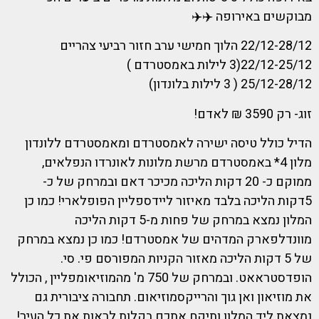
מבוקשים באירופה ✈️✈️
22/12-28/12 הלוך חמישי ערב חזור רביעי צהריים
22/12-25/12(3 לילות באמסטרדם )
25/12-28/12 ( 3 לילות בלונדון)
זוג- רק 3590 ₪ לאדם!
הדיל כולל טיסה ישירה לאמסטרדם ומאמסטרדם ללונדון
מלון 4* באמסטרדם מרשת מלונות לאונרדו הנפלאים,
ממוקם כ- 20 דקות הליכה מכיכר דאם ובמרחק של כ-
5דקות הליכה בלבד מאיזור ליידספליין הפופלארי! כמו כן
המלון נמצא במרחק של פחות מ-5 דקות הליכה
מוונדלפארק המדהים של אמסטרדם! כמו כן נמצא במרחק
של 5 דקות הליכה מאזור הקניות המפורסם פי. סי.
הופדסטראאט. ובמרחק של 750 מ' מהמוזיאומפליין , הכולל
את מוזיאון ואן גוך והרייקסמוזיאום. תחבורה ציבורית גם
נמצאת ליד המלון ותיקח אתכם בקלות לראות את כל העיר!