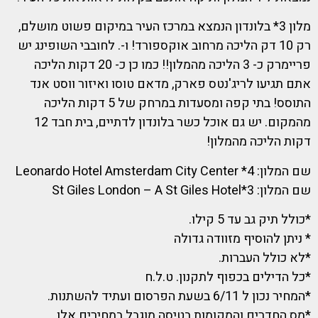
מלון 3* בלונדון הנמצא במרכז העיר במיקום פשוט מושלם,
רק 10 דק הליכה מרחוב אוקספורד! ו-. לחובבי השופינג יש
פריימרק כ- 3 הליכה מהמלון!! כמו כן כ- 20 דקות הליכה
אתם תגיעו לריג'נטס פארק, מדאם טוסו ואיזור ווסט אנד
התוסס! בתי קפה ומסעדות במרחק של 5 דקות הליכה
מהמקום. יש גם אוכל כשר בלונדון לדתיים, בית חבד 12
דקות הליכה מהמלון!
שם המלון: 4* Leonardo Hotel Amsterdam City Center
שם המלון: 3*St Giles London – A St Giles Hotel
*כולל תיק גב עד 5 קילו.
* ניתן להוסיף מזוודה גדולה
*לא כולל העברות.
*כל הדילים בכפוף לתקנון. ט.ל.ח
*המחיר נכון ל 6/11 בשעת הפרסום ועתיד להשתנות.
*מס החדרים והמקומות בטיסה מוגבל במחירים אלו.