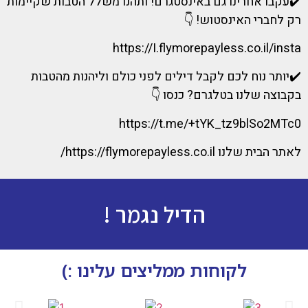
✔️עקבו אחרינו גם באינסטגרם! ותהנו משלל הטבות שקיימות
רק לחברי האינסטוש! 👇
https://I.flymorepayless.co.il/insta
✔️יותר נוח לכם לקבל דילים לפני כולם וליהנות מהטבות
בקבוצה שלנו בטלגרם? כנסו 👇
https://t.me/+tYK_tz9blSo2MTc0
לאתר הבית שלנו https://flymorepayless.co.il/
הדיל נגמר !
לקוחות ממליצים עלינו :)