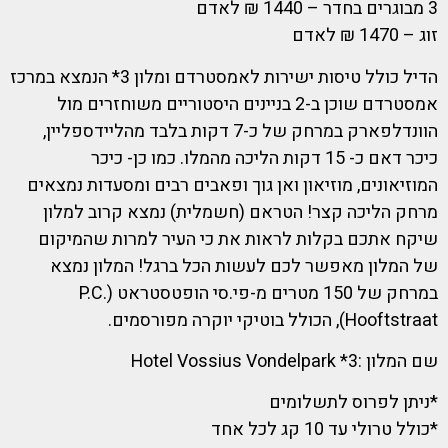
3 מבוגרים בחדר – 1440 ₪ לאדם
זוג – 1470 ₪ לאדם
הדיל כולל טיסות ישירות לאמסטרדם ומלון 3* הנמצא במרכז
אמסטרדם שוכן ב-2 בניינים היסטוריים משוחזרים מול
הוונדלפארק במרחק של כ-7 דקות בלבד מהליידספליין,
כיכר דאם כ- 15 דקות הליכה מהמלו. כמו כן- כיכר
המוזיאונים, מוזיאון ואן גוך ופאבים רבים ומסעדות נמצאים
מרחק הליכה קצר! הטראם (חשמלית) נמצא קרוב למלון
שיקח אתכם בקלות לראות את כי העיר למרות שהמיקום
של המלון מאפשר לכם לעשות הכל ברגל! המלון נמצא
במרחק של 150 מטרים מ-פי.סי הופטסטראט (P.C.
Hooftstraat), הכולל בוטיקי יוקרה מפורסמים.
שם המלון :3* Hotel Vossius Vondelpark
*ניתן לפרוס לתשלומים
*כולל טרולי עד 10 קג לכל אחד