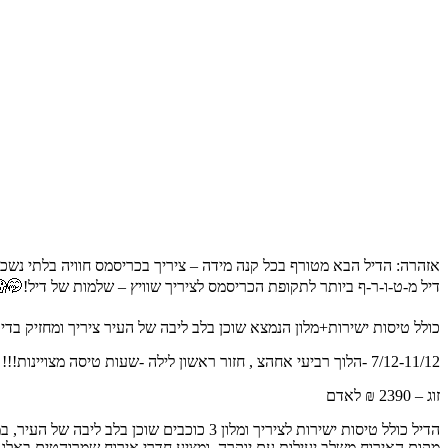
אזהרה: הדיל הבא מטורף בכל קנה מידה – ציריך בכריסמס חוויה בלתי נשכח
דיל מ-ט-ו-ר-ף ביותר לתקופת הכריסמס לציריך שוויץ – שלמות של דיל!🤭
כולל טיסות ישירות+מלון הנמצא שוכן בלב ליבה של העיר ציריך ומחזיק בדירוג מעולה של 9.0 עבור
7/12-11/12 -הלוך רביעי אחהצ , חזור ראשון לילה -שעות טיסה מצויינות!!!
זוג – 2390 ₪ לאדם
הדיל כולל טיסות ישירות לציריך ומלון 3 כוכבים שוכן בלב ליבה של העיר, במרחק של 500 מ‘ מתחנת הרכבת המרכזית ומהעיר העתיקה,
מקום האירוח משלב יעילות עם יוקרה, ומציע חדרי אירוח שמרוהטים באלגנטיות, ביסטרו ומסעדת ג