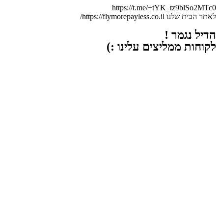
https://t.me/+tYK_tz9blSo2MTc0
לאתר הבית שלנו https://flymorepayless.co.il/
הדיל נגמר !
לקוחות ממליצים עלינו :)