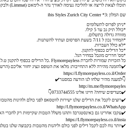
תוכלו לצאת לריצה או להליכה נעימה לאורך נהר ה-לימאט (Limmat) ולבקר במוזיאונים ובאתרי תרבות נהדרים.
שם המלון :3* ibis Styles Zurich City Center
*ניתן לפרוס לתשלומים
*כולל תיק גב עד 5 קילו.
מזוודה גדולה בתשלום.
*המחיר נכון ל 7/11 בשעת הפרסום ועתיד להשתנות.
*לא כולל העברות.
*כל הדילים בכפוף לתקנון.
*מס' חדרים מוגבל במחיר הנל.
כל הזכויות שמורות לחברת Flymorepayless .כל הדילים בכפוף לתקנון ט.ל.ח.
✔️להזמנה מהירה ללא התחייבות: מלאו את הטופס ונציג יחזור אליכם (הרשמ
https://I.flymorepayless.co.il/Order
👇למענה מהיר שלחו לנו הודעה במסנגר✔️
http://m.me/flymorepayles
✔️מעדיפים שיחה? חייגו אלינו 0733744555👇
✔️רוצים לקבל את הדילים שלנו ישירות לווטסאפ לפני כולם ולהינות מהטבות
http://l.flymorepayless.co.il/WhatsApp
✔️עקבו אחרינו גם באינסטגרם! ותהנו משלל הטבות שקיימות רק לחברי הא
https://I.flymorepayless.co.il/insta
✔️יותר נוח לכם לקבל דילים לפני כולם וליהנות מהטבות בקבוצה שלנו בטלג