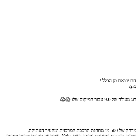
ת יוצאת מן הכלל !
✈️
 המיקום שלו 😱😱
ורמה בשם Yuka, שמגישה תוצרת טרייה ומקומי