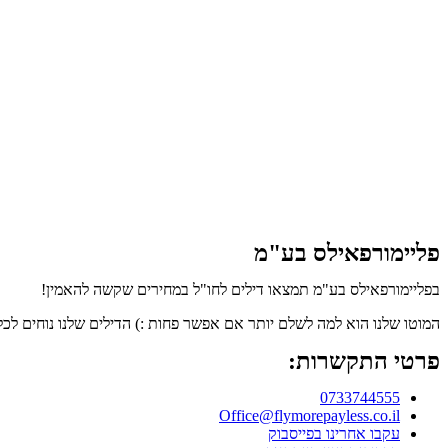
פליימורפאילס בע"מ
בפליימורפאילס בע"מ תמצאו דילים לחו"ל במחירים שקשה להאמין!
המוטו שלנו הוא למה לשלם יותר אם אפשר פחות :) הדילים שלנו נוחים לכל
פרטי התקשרות:
0733744555
Office@flymorepayless.co.il
עקבו אחרינו בפייסבוק