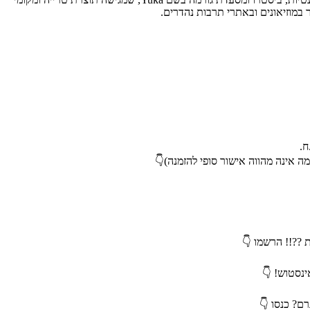
ה אינה מהווה אישור סופי להזמנה)👇
 ??!! הרשמו 👇
ינסטוש! 👇
רם? כנסו 👇