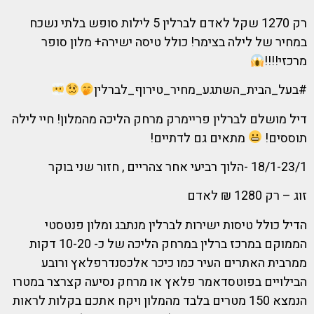
רק 1270 שקל לאדם לברלין 5 לילות סופש בלתי נשכח
במחיר של לילה בצימר! כולל טיסה ישירה+ מלון סופר
מרכזי!!!!
#בעל_הבית_השתגע_מחיר_טירוף_לברלין
דיל מושלם לברלין פריימרק מרחק הליכה מהמלון! חיי לילה
תוססים!
מתאים גם לדתיים!
18/1-23/1 -הלוך רביעי אחר צהריים , חזור שני בוקר
זוג – רק 1280 ₪ לאדם
הדיל כולל טיסות ישירות לברלין מנתבג ומלון פנטסטי
הממוקם במרכז ברלין במרחק הליכה של כ- 10-20 דקות
ממרבית האתרים העיר כמו כיכר אלכסנדרפלאץ ורובע
הבילויים בפוטסדאמר פלאץ או מרחק נסיעה קצרצר במטרו
הנמצא 150 מטרים בלבד מהמלון ויקח אתכם בקלות לראות