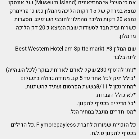
את כי העיר! אי המוזיאונים (Museum Island) של אונסקו
נמצא במרחק של 15 דקות הליכה מהמלון.כמו כן פריימרק
נמצא 20 דקות הליכה מהמלון לחובבי השופינג. מסעדות
כשרות ובית חבד לסעודות שבת הנמצא כ 20 דק הליכה
מהמלון.
שם המלון 3*: Best Western Hotel am Spittelmarkt
לינה בלבד
*ניתן להוסיף 230 שקל לאדם לארוחת בוקר (לכל השהייה)
*כולל תיק לכל אחד עד 5 קג. מזוודה גדולה בתשלום
*מחיר נכון ל 8/11בשעת הפרסום ועתיד להשתנות.
*לא כולל העברות.
*כל הדילים בכפוף לתקנון.
*מס' חדרים מוגבל במחיר הנל.
כל הזכויות שמורות לחברת Flymorepayless .כל הדילים
בכפוף לתקנון ט.ל.ח.