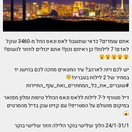
אתם עומדים? כדאי שתשבו! לאס וגאס החל מ-3460 שקל
לאדם! 7 לילות!! כן ראיתם נכון!! אתם יכולים לחזור לנשום!!
יש לכם ויזה לארהב? עיר החטאים מחכה לכם בהישג יד
במחיר של 2 לילות בטבריה!
#שוברים_את_כל_המתחרים_ואת_ענף_התיירות
דיל מטורף ל-7 לילות ללאס וגאס הכולל טיסות ומלון מפואר
במיקום מושלם על הסטריפ!! עם קזינו ענק בדיל מהסרטים
24/1-31/1 הלוך שלישי בוקר הלילה חזור שלישי בוקר