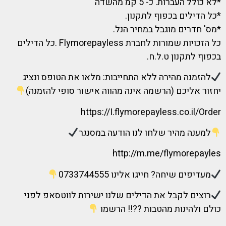
*לא כולל העברות. כ- 5 קמ מהשדה
*כל הדילים בכפוף לתקנון.
*מס' חדרים מוגבל במחיר הנל.
כל הזכויות שמורות לחברת Flymorepayless .כל הדילים
בכפוף לתקנון ט.ל.ח.
להזמנה מהירה ללא התחייבות: מלאו את הטופס ונציג
יחזור אליכם (הרשמה אינה מהווה אישור סופי להזמנה)
https://I.flymorepayless.co.il/Order
למענה מהיר שלחו לנו הודעה במסנגר
http://m.me/flymorepayles
מעדיפים שיחה? חייגו אלינו 0733744555
רוצים לקבל את הדילים שלנו ישירות לווטסאפ לפני
כולם ולהינות מהטבות ??!! הרשמו