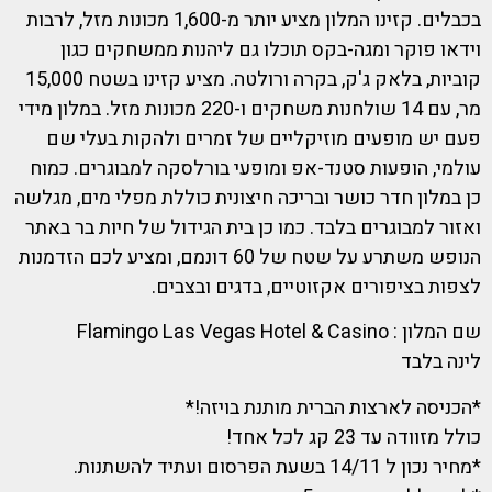
בכבלים. קזינו המלון מציע יותר מ-1,600 מכונות מזל, לרבות
וידאו פוקר ומגה-בקס תוכלו גם ליהנות ממשחקים כגון
קוביות, בלאק ג'ק, בקרה ורולטה. מציע קזינו בשטח 15,000
מר, עם 14 שולחנות משחקים ו-220 מכונות מזל. במלון מידי
פעם יש מופעים מוזיקליים של זמרים ולהקות בעלי שם
עולמי, הופעות סטנד-אפ ומופעי בורלסקה למבוגרים. כמוח
כן במלון חדר כושר ובריכה חיצונית כוללת מפלי מים, מגלשה
ואזור למבוגרים בלבד. כמו כן בית הגידול של חיות בר באתר
הנופש משתרע על שטח של 60 דונמם, ומציע לכם הזדמנות
לצפות בציפורים אקזוטיים, בדגים ובצבים.
שם המלון : Flamingo Las Vegas Hotel & Casino
לינה בלבד
*הכניסה לארצות הברית מותנת בויזה!*
כולל מזוודה עד 23 קג לכל אחד!
*מחיר נכון ל 14/11 בשעת הפרסום ועתיד להשתנות.