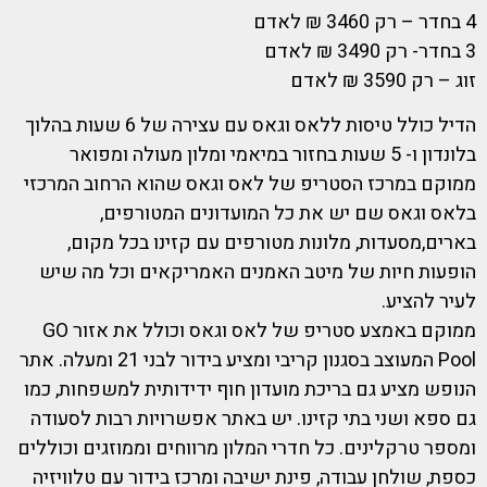
4 בחדר – רק 3460 ₪ לאדם
3 בחדר- רק 3490 ₪ לאדם
זוג – רק 3590 ₪ לאדם
הדיל כולל טיסות ללאס וגאס עם עצירה של 6 שעות בהלוך
בלונדון ו- 5 שעות בחזור במיאמי ומלון מעולה ומפואר
ממוקם במרכז הסטריפ של לאס וגאס שהוא הרחוב המרכזי
בלאס וגאס שם יש את כל המועדונים המטורפים,
בארים,מסעדות, מלונות מטורפים עם קזינו בכל מקום,
הופעות חיות של מיטב האמנים האמריקאים וכל מה שיש
לעיר להציע.
ממוקם באמצע סטריפ של לאס וגאס וכולל את אזור GO
Pool המעוצב בסגנון קריבי ומציע בידור לבני 21 ומעלה. אתר
הנופש מציע גם בריכת מועדון חוף ידידותית למשפחות, כמו
גם ספא ושני בתי קזינו. יש באתר אפשרויות רבות לסעודה
ומספר טרקלינים. כל חדרי המלון מרווחים וממוזגים וכוללים
כספת, שולחן עבודה, פינת ישיבה ומרכז בידור עם טלוויזיה