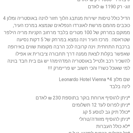
זוג- רק 1190 ₪ לאדם
הדיל כולל טיסות ישירות מנתבג הלוך חזור לוינה באוסטריה ומלון 4
כוכבים מהמם מרשת לאונרדו הנפלאים שנמצא במרכז העיר,
ממוקם במרחק של 100 מטרים בלבד מרחוב הקניות מריה הילפר
שטראסה . מרכז העיר וינה נמצא במרחק של 5 דקות נסיעה
ברכבת התחתית. וינה קרובה לככ הרבה מקומות שווים באירופה
שאפשר בקלות לצאת ממנה דרך תחבורה ציבורית או אפילו
להשכיר רכב ולטייל באוסטריה המדהימה! יש גם בית חבד בוינה
למי שאוכל כשר! והכי חשוב יש פריימרק !!!
שם מלון: 4* Leonardo Hotel Vienna
לינה בלבד
*ניתן להוסיף ארוחת בוקר בתוספת 230 ₪ לאדם
*ניתן לפרוס לעד 12 תשלומים
*כולל תיק גב לנוסע 5 קג
*ניתן להוסיף מזוודה/טרולי
*לא כולל העברות