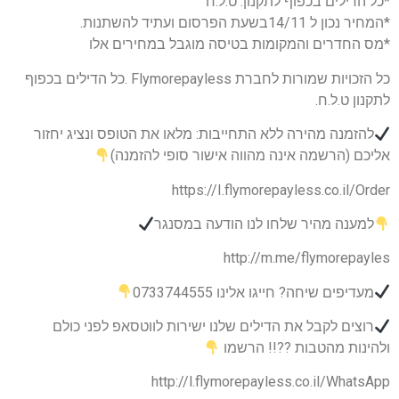
*כל הדילים בכפוף לתקנון. ט.ל.ח
*המחיר נכון ל 14/11בשעת הפרסום ועתיד להשתנות.
*מס החדרים והמקומות בטיסה מוגבל במחירים אלו
כל הזכויות שמורות לחברת Flymorepayless .כל הדילים בכפוף
לתקנון ט.ל.ח.
להזמנה מהירה ללא התחייבות: מלאו את הטופס ונציג יחזור
אליכם (הרשמה אינה מהווה אישור סופי להזמנה)
https://I.flymorepayless.co.il/Order
למענה מהיר שלחו לנו הודעה במסנגר
http://m.me/flymorepayles
מעדיפים שיחה? חייגו אלינו 0733744555
רוצים לקבל את הדילים שלנו ישירות לווטסאפ לפני כולם
ולהינות מהטבות ??!! הרשמו
http://l.flymorepayless.co.il/WhatsApp