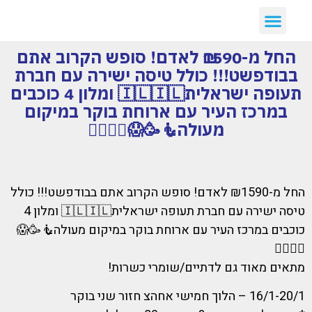
יצירת קשר
דילים חמים
ארכיון דילים
לקוחות ממליצים עלינו :)
קבלת דילים לווטסאפ
החל מ-₪1590 לאדם! סופש הקרוב אתם
בבודפשט!!! כולל טיסה ישירה עם חברת
תעופה ישראלית🇮🇱🇮🇱 ומלון 4 כוכבים
במרכז העיר עם ארוחת בוקר במיקום
מעולה🧜🥳😱🧚‍♀️🧚‍♂️
החל מ-₪1590 לאדם! סופש הקרוב אתם בבודפשט!!! כולל
טיסה ישירה עם חברת תעופה ישראלית🇮🇱🇮🇱 ומלון 4
כוכבים במרכז העיר עם ארוחת בוקר במיקום מעולה🧜🥳😱
🧚‍♀️🧚‍♂️
מתאים מאוד גם לדתיים/שומרי כשרות!
16/1-20/1 – הלוך חמישי אחהצ חזור שני בוקר