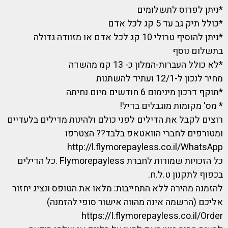
*ניתן לפרוס לתשלומים
*כולל תיק גב עד 5 קג לכל אדם
*ניתן להוסיף טרולי 10 קג לכל אדם או מזוודה גדולה
בתשלום נוסף
*לא כולל העברות-המלון כ- 13 קמ מהשדה
מחיר לנכון ל-12/1 ועתיד להשתנות
*תוקף דרכון מינימום 6 חודשים מיום נחיתה
* מס' מקומות מוגבלים בדיל!
רוצים לקבל את הדילים לפני כולם ולהינות מדילים בלעדיים
ומטורפים לחברי הוואטאפ בלבד?? הצטרפו
http://l.flymorepayless.co.il/WhatsApp
כל הזכויות שמורות לחברת Flymorepayless .כל הדילים
בכפוף לתקנון ט.ל.ח.
להזמנה מהירה ללא התחייבות: מלאו את הטופס ונציג יחזור
אליכם (הרשמה אינה מהווה אישור סופי להזמנה)
https://I.flymorepayless.co.il/Order