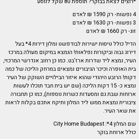
*רוצים לצאת בבוקר? תוספת 80 שקל לנוסע
4 נפשות- רק 1590 ₪ לאדם
3 נפשות- רק 1630 ₪ לאדם
זוג- רק 1660 ₪ לאדם
הדיל כולל טיסות ישירות לבודפשט ומלון דירות 4* בעל
דירוג גבוה וביקורות נפלאות! הנמצא במיקום מעולה במרכז
העיר, נמצא ליד שדרות ארז'בט. כמו כן רחוב אנדרשי המרכזי,
בית האופרה וכיכר הגיבורים נמצאים במרחק הליכה של כמה
דקות! הרובע היהודי שהוא איזור הבילויים השוקק של העיר
נמצא כ- 15 דקות הליכה (שם יש בית חבד תוכלו לעשות
ארוחות שבת גם ומסעדות כשרות נוספות), כמו כן תחבורה
ציבורית נמצאת ממש ליד המלון ותיקח אתכם בקלות לראות
את שאר העיר.
שם המלון 4*: City Home Budapest
כולל ארוחת בוקר