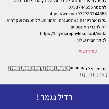
למענה מהיר בווטסאפ לחצו על הלינק או שלחו הודעה
למספר 0733744555 :
https://wa.me/972733744555
עקבו אחרינו גם באינסטגרם! ותהנו משלל הטבות שקיימות
רק לחברי האינסטוש!
https://I.flymorepayless.co.il/insta
לאתר הבית שלנו
עמוד הבית
עם ישראל חי!!!!!!!!!!!🇮🇱🇮🇱🇮🇱🇮🇱🇮🇱🇮🇱🇮🇱
🇮🇱🇮🇱🇮🇱
הדיל נגמר !