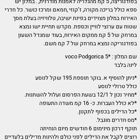
בפודגוריצה, 5 קמ מהגלריה לאמנות מודרנית, . במלון יש
ספא כולל בריכה מקורה, ז'קוזי ,חמאם ומרכז כושר. כל חדרי
האירוח במלון מצוידים בפינת ישיבה, טלוויזיה בעלת מסך
שטוח עם ערוצי לוויין וכספת. מקדש תחיית ישו נמצא
במרחק של 5 קמ ממקום האירוח, בעוד שמגדל השעון
בפודגוריקה נמצא במרחק של 7 קמ משם.
שם המלון : *5 voco Podgorica
לינה בלבד
*ניתן להוסיף א. בוקר תוספת 195 שקל לנוסע
כולל טרולי לנוסע
*מחיר נכון ל 12/1 בשעת הפרסום ועלול להשתנות.
*לא כולל העברות. כ- 16 קמ משדה התעופה
*כל הדילים בכפוף לתקנון.
*מס חדרים מוגבל.
תוקף דרכון מינימום 6 חודשים מיום הנחיתה
רוצים לקבל את הדילים לפני כולם ולהינות מדילים בלעדיים