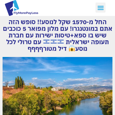
החל מ-1570 שקל לנוסע!! סופש הזה
אתם במונטנגרו! עם מלון מפואר 5 כוכבים
שיש בו ספא+טיסות ישירות עם חברת
תעופה ישראלית
עם טרולי לכל
נוסע
דיל מטורףףףף