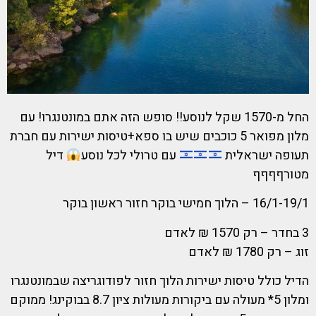
החל מ-1570 שקל לנוסע!! סופש הזה אתם במונטנגרו! עם
מלון מפואר 5 כוכבים שיש בו ספא+טיסות ישירות עם חברת
תעופה ישראלית
עם טרולי לכל נוסע
דיל
מטורףףףף
16/1-19/1 – הלוך חמישי בוקר חזור ראשון בוקר
3 בחדר – רק 1570 ₪ לאדם
זוג – רק 1780 ₪ לאדם
הדיל כולל טיסות ישירות הלוך חזור לפודוגריצה שבמונטנגרו
ומלון 5* מעולה עם ביקורות מעולות ציון 8.7 בבוקינג! ממוקם