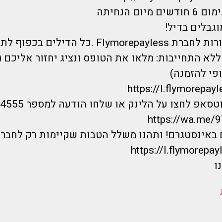
יום הנחיתה
וגבלים בדיל!
 .כל הדילים בכפוף לתקנון ט.ל.ח.
לא התחייבות: מלאו את הטופס ונציג יחזור אליכם 
פי להזמנה)
https://I.flymorepayl
אפ לחצו על הלינק או שלחו הודעה למספר 0733744555 :
https://wa.me
 באינסטגרם! ותהנו משלל הטבות שקיימות רק לחברי
https://I.flymorepayl
ו