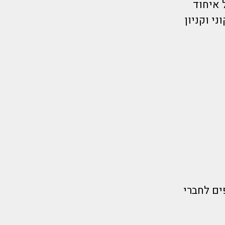
לף של איחוד
י וקניון
ים לחברי