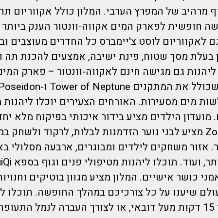
וף מרהיב של המפרץ הערבי. המלון כולל אקווריום תת 
ה חופשית לפארק המים אקווה-וונטור הענק ביותר ב
וגם לאקווריום לוסט צ'יימברס כל החדרים מעוצבים 
ין בעלת מסך שטוח, פינת ישיבה, אמצעים להכנת תה 
ו ליהנות גם מגישה חינם לאקווה-וונטור – פארק המים
במזרח התיכון, שכולל את המתקנים e
שות מים מסעירות. האורחים הצעירים יוכלו ליהנות 
מועדון הילדים מציע בידור איכותי בפיקוח מלא יחד
יומיות. אזור Zone מציע לבני נוער הזדמנות לבלות, לרקוד ולש
. אזור משחקים לילדים ומבוגרים, ארבעה מסלולי באו
ני כושר אישיים. המלון מציע מגוון בוטיקים וחנויות
לם שיענו על כל צורכיכם במהלך החופשה. תוכלו לה
במסוק לסיור בן 15 דקות מעל דובאי, או לצורך העברה לנמל התעופה