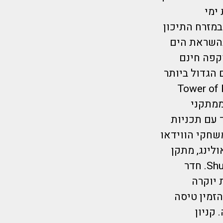
ימי
מזרח התיכון
ובהשראת הים
וקפה חינם
 הגדול ביותר
Tower of Neptun ו-Tower of Poseidon
ממתקני
 עם תכניות
חק במשחקי הווידאו
לינג, מתקן
גלים חדשני ביותר, ועוד. תוכלו ליהנות מטיפולי פנים וגוף בספא ShuiQi. חדר
 יוקרה
זמין טיסה
. קניון