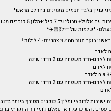
יני עניין בלבד חכמים מזמינים בהחלט מראש*!
כולל טיסות ישירות עם אלעל+ טרולי עד
עולם- *שלמות של דיל💃🏻✈️*
הדיל כולל טיסות ישירות לדובאי ומלון 5 כוכבים מטורף 
5 כוכבים פסיכי, השוכן על האי פאלם ג'ומיירה היוקרתי בד