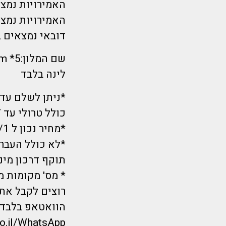
האמירויות נמצא
דובאי נמצאים במרחק של 25 
שם המלון:5* Atlantis The Palm
לינה בלבד
*ניתן לשלם עד 12 תשלומי
כולל טרולי עד 7 קילו לנוסע!
*מחיר נכון ל 15/1 בשעת הפרסום ועלול להשתנות.
*לא כולל העברו
תוקף דרכון מינימום 6 חודשים מ
* מס' מקומות מ
רוצים לקבל את 
הוואטאפ בלבד?
co.il/WhatsApp