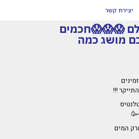
יצירת קשר
לם 😱😱😱חכמים
כם מושג כמה
מינים
ייקר !!!
טלנטיס
ארק המים