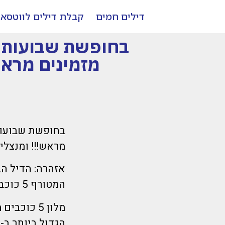
דילים חמים
קבלת דילים לווטסא
בחופשת שבועות א
מזמינים מראש
בחופשת שבועות
מראש!!! ומנצלי
אזהרה: הדיל הב
המטורף 5 כוכבי פאר כמו 7 כוכבים עם חברת התעופה אלעל!😱🤭✈️🥳
מלון 5 כו
הגדול ביותר ב-מ-ז-