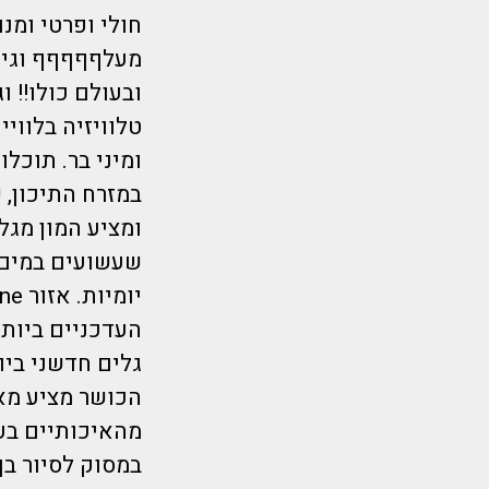
חולי ופרטי ומנ
מעלףףףףף וגיש
ובעולם כולו!! 
טלוויזיה בלווי
ומיני בר. תוכל
ומציע המון מגל
שעשועים במים. 
העדכניים ביותר
הכושר מציע מאמ
מהאיכותיים בעו