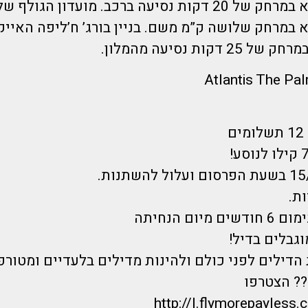
האמירויות נמצא במרחק של 20 דקות נסיעה ברכב. מועדון הגו
 במרחק שלושה ק”מ משם. בניין בורג’ ח’ליפה האייקונ
דקות נסיעה מהמלון.
ם
ת.
יום הנחיתה
וגבלים בדיל!
הדילים לפני כולם ולהינות מדילים בלעדיים ומטורפ
? הצטרפו
http://l.flymorepayless.