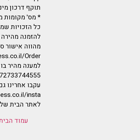
תוקף דרכון מינימום 6 חודשים מ
* מס' מקומות מ
כל הזכויות שמורות לחברת Flymorepayless
להזמנה מהירה ל
מהווה אישור סו
ess.co.il/Order
למענה מהיר בווטס
/972733744555
עקבו אחרינו גם
ess.co.il/insta
לאתר הבית שלנ
עמוד הבית