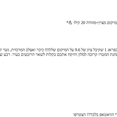
הדיל כולל טיסה ישיר הלוך חזור לפראג ומלון 5 כוכבים נפלא במיקום מצוין בפראג 1 שקיבל ציון של 9.6 
בה תיירים תיירותיים. תחנת המטרו קרובה למלון ותיקח אתכם בקלות לשאר הרובעים בעיר.
רי הוואטאפ בלבד?? הצטרפו