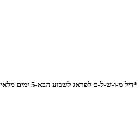
*דיל מ-ו-ש-ל-ם לפראג לשבוע הבא-5 ימים מלאים+מלון 5 כוכבים מפואר במיקום מצוין+מזוודה 20 קילו 💪*