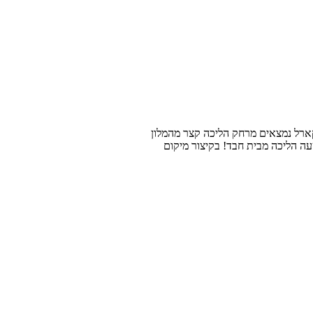
על המיקום שלו!!!! כיכר ואצלב המרכזית, גשר קארל נמצאים מרחק הליכה קצר מהמלון
 רבע שעה הליכה מבית חבד! בקיצור מיקום