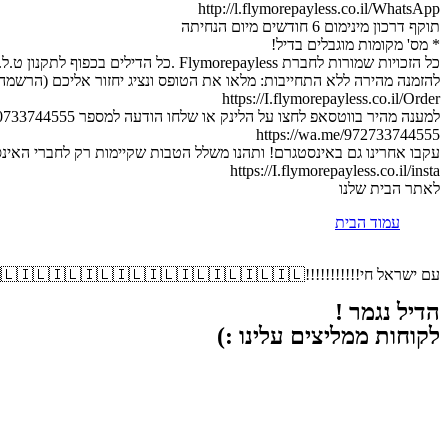
http://l.flymorepayless.co.il/WhatsApp
תוקף דרכון מינימום 6 חודשים מיום הנחיתה
* מס' מקומות מוגבלים בדיל!
כל הזכויות שמורות לחברת Flymorepayless .כל הדילים בכפוף לתקנון ט.ל.ח.
להזמנה מהירה ללא התחייבות: מלאו את הטופס ונציג יחזור אליכם (הרשמה 
https://I.flymorepayless.co.il/Order
למענה מהיר בווטסאפ לחצו על הלינק או שלחו הודעה למספר 0733744555 :
https://wa.me/972733744555
עקבו אחרינו גם באינסטגרם! ותהנו משלל הטבות שקיימות רק לחברי האינ
https://I.flymorepayless.co.il/insta
לאתר הבית שלנו
עמוד הבית
עם ישראל חי!!!!!!!!!!!🇮🇱🇮🇱🇮🇱🇮🇱🇮🇱🇮🇱🇮🇱🇮🇱🇮🇱🇮🇱
הדיל נגמר !
לקוחות ממליצים עלינו :)