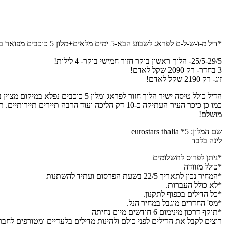
*דיל מ-ו-ש-ל-ם לפראג לשבוע הבא-5 ימים מלאים+מלון 5 כוכבים מפואר במיקום מצוין+מזוודה 20 קילו 💪*
25/5-29/5- הלוך ראשון בוקר חזור חמישי בוקר- 4 לילות!
3 בחדר- רק 2090 שקל לאדם!
זוג- רק 2190 שקל לאדם!
כמו כן כיכר העיר העתיקה כ-10 דק הליכה ועוד הר
מושלם!
שם המלון: 5* eurostars thalia
לינה בלבד
*ניתן לפרוס לתשלומים
*כולל מזוודה
*המחיר נכון לתאריך 22/5 בשעת הפרסום ועתיד להשתנות
*לא כולל העברות.
*כל הדילים בכפוף לתקנון.
*מס' החדרים מוגבל במחיר הנל.
*תוקף דרכון מינימום 6 חודשים מיום נחיתה
רוצים לקבל את הדילים לפני כולם ולהינות מדילים בלעדיים ומטורפים לחב