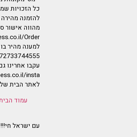
כל הזכויות שמורות לחברת Flymorepayless
להזמנה מהירה ל
מהווה אישור סו
ess.co.il/Order
למענה מהיר בווטס
/972733744555
עקבו אחרינו גם
ess.co.il/insta
לאתר הבית שלנ
עמוד הבית
עם ישראל חי!!!!!!