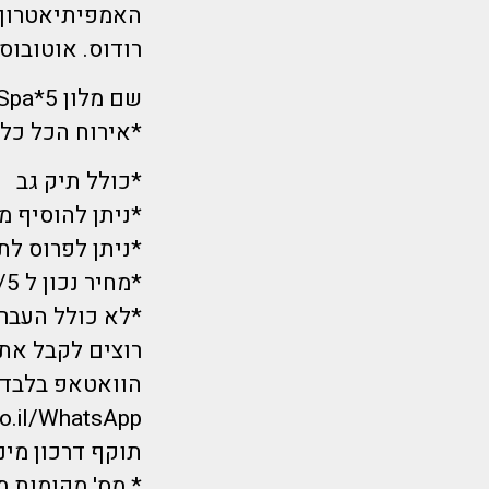
רודוס. אוטובוסים ללינדוס 
שם מלון 5*Mitsis Rodos Village Beach Hotel & Spa
*אירוח הכל כלו
*כולל תיק גב
*ניתן להוסיף מ
*ניתן לפרוס לתשלומים
*מחיר נכון ל 25/5ועתיד להשתנות.
*לא כולל העבר
רוצים לקבל את 
הוואטאפ בלבד?
co.il/WhatsApp
תוקף דרכון מינימום 6 חודשים מ
* מס' מקומות מ