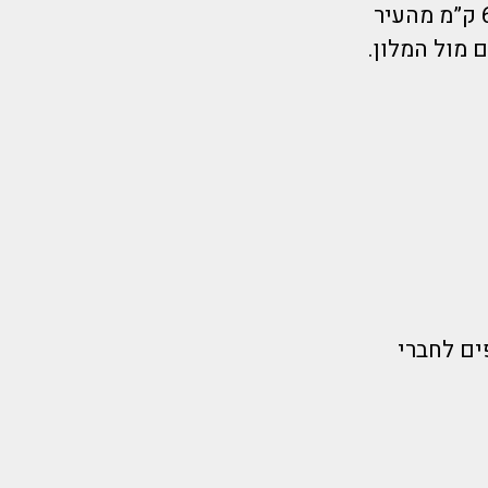
האמפיתיאטרון מציע תוכנית בידור בערב. המלון נמצא במרחק של 60 ק”מ מהעיר
ים לחברי