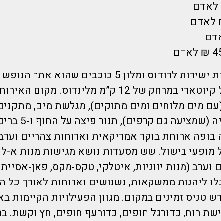
הדיל כולל טיסות ישירות לרודוס ומלון 5 כוכבים שהוא
מסעדות, גלידריה (שמציע
ופה ארוחת בוקר אמריקאית וארוחות צהריים וערב 
 של מופעי בישול. שש מסעדות נושא מגישות מנות א-
 וערב (מנות יווניות, איטלקי, טקס-מקס, פאן-אסייתי
לו ליהנות ממשקאות, נשנושים וארוחות לאורך כל הי
ש טניס זמינים במקום. מגוון הפעילויות הקיימות באי
ישת רוח, כדורגל חופים, כדורעף חופים, חץ וקשת. בר