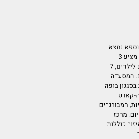
 אתר הנופש וספא נמצא
לאורך החוף של קיוטארי במרחק של 12 ק”מ מלינדוס. מקום האירוח מציע 3
בריכות שחייה (עם מים מלוחים ומים מתוקים), מגלשת מים, מתקנים לילדים, 7
ה גם קרפים), תנור פיצה על החוף ו-5 ברים. המסעדה
בסגנון בופה
לה-קארט
ות, המבורגרים
ום. מרכז
זור כוללות