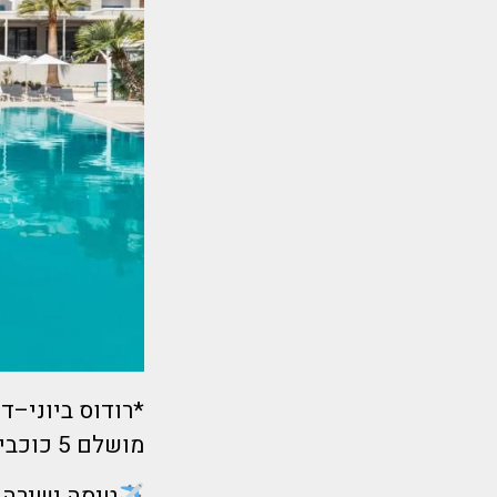
*רודוס ביוני–ד
מושלם 5 כוכבים אירוח ה-כ-ל כ-ל-ו-ל !
טיסה ישירה 