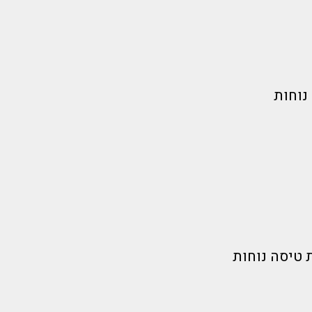
ושעות טיסה נוחות
מישי צהריים -4 לילות ושעות טיסה נוחות