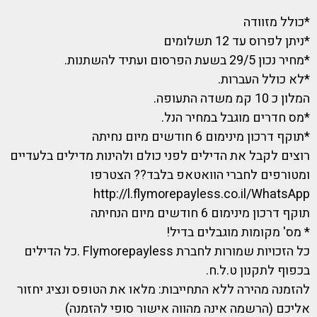
*כולל מזוודה
*ניתן לפרוס עד 12 תשלומים
*מחיר נכון 29/5 בשעת הפרסום ועתיד להשתנות.
*לא כולל העברות.
המלון כ 10 קמ משדה התעופה.
*מס חדרים מוגבל במחיר הנל.
*תוקף דרכון מינימום 6 חודשים מיום נחיתה
רוצים לקבל את הדילים לפני כולם ולהינות מדילים בלעדיים
ומטורפים לחברי הוואטאפ בלבד?? הצטרפו
http://l.flymorepayless.co.il/WhatsApp
תוקף דרכון מינימום 6 חודשים מיום הנחיתה
* מס' מקומות מוגבלים בדיל!
כל הזכויות שמורות לחברת Flymorepayless .כל הדילים
בכפוף לתקנון ט.ל.ח.
להזמנה מהירה ללא התחייבות: מלאו את הטופס ונציג יחזור
אליכם (הרשמה אינה מהווה אישור סופי להזמנה)