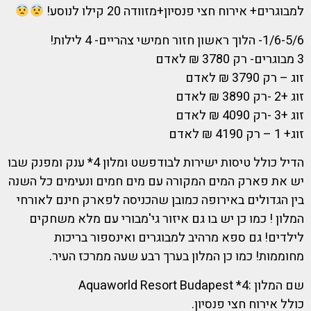
למבוגרים+ אירוח חצי פנסיון+מזוודה 20 קילו לנוסע!
1/6-5/6- הלוך ראשון חזור חמישי צהריים- 4 לילות!
3 מבוגרים- רק 3780 ₪ לאדם
זוג – רק 3790 ₪ לאדם
זוג +2 -רק 3890 ₪ לאדם
זוג +3 -רק 4090 ₪ לאדם
זוג+ 1 – רק 4190 ₪ לאדם
הדיל כולל טיסות ישירות לבודפשט ומלון 4* ענק ומפנק שבו
יש את פארק המים המקורה עם מים חמים ונעימים כל השנה
בין הגדולים באירופה כמובן שהכניסה לפארק חינם לאורחי
המלון ! כמו כן יש בו גם איזור גי'מבורי עם מלא משחקים
לילדים! גם ספא מרהיב למבוגרים ואינספור בריכות
מחוממות! כמו כן המלון בערך רבע שעה ממרכז העיר.
שם המלון :Aquaworld Resort Budapest *4
כולל אירוח חצי פנסיון.