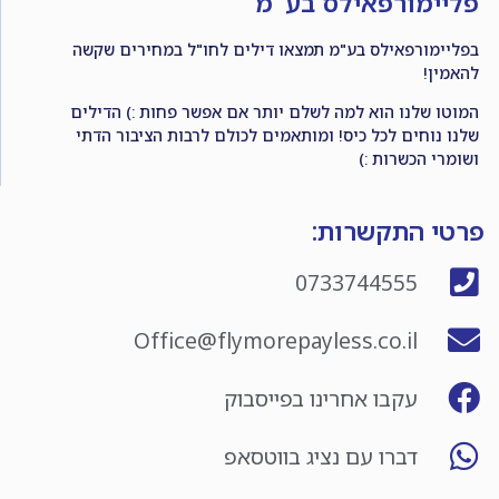
פליימורפאילס בע"מ
בפליימורפאילס בע"מ תמצאו דילים לחו"ל במחירים שקשה
להאמין!
המוטו שלנו הוא למה לשלם יותר אם אפשר פחות :) הדילים
שלנו נוחים לכל כיס! ומותאמים לכולם לרבות הציבור הדתי
ושומרי הכשרות :)
פרטי התקשרות:
0733744555
Office@flymorepayless.co.il
עקבו אחרינו בפייסבוק
דברו עם נציג בווטסאפ