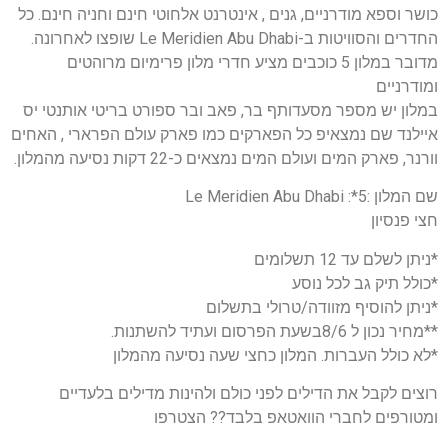
כושר וספא מודרניים, גנים , אינטרנט אלחוטי חינם וחניה חינם. כל
החדרים והסוויטות ב-Le Meridien Abu Dhabi שופצו לאחרונה.
מדובר במלון 5 כוכבים מציע חדרי מלון פרימיום מרוהטים
ומודרניים
במלון יש מספר מסעדותף בר, פאב ובר ספורט בריטי אותנטי יס
איילנד שם נמצאיפ כל הפארקים כמו פארק עולם הפרארי , האחים
וורנר, פארק המים ועולם המים נמצאים כ-22 דקות נסיעה מהמלון.
שם המלון :5*: Le Meridien Abu Dhabi
חצי פנסיון
*ניתן לשלם עד 12 תשלומים
*כולל תיק גב לכל נוסע
*ניתן להוסיף מזוודה/טרולי בתשלום
**מחיר נכון ל 8/6בשעת הפרסום ועתיד להשתנות.
*לא כולל העברות. המלון כחצי שעה נסיעה מהמלון
רוצים לקבל את הדילים לפני כולם ולהינות מדילים בלעדיים
ומטורפים לחברי הוואטאפ בלבד?? הצטרפו