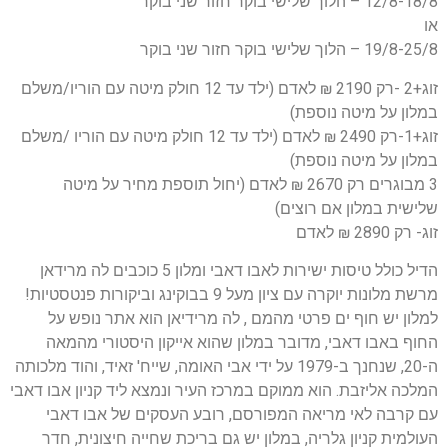
12/8-18/8 – הלוך שלישי בוקר חזור שני בוקר
או
19/8-25/8 – הלוך שלישי בוקר חזור שני בוקר
זוג+2 -רק 2190 ₪ לאדם (ילד עד 12 חולק מיטה עם הוריו/משלם
במלון על מיטה נוספת)
זוג+1-רק 2490 ₪ לאדם (ילד עד 12 חולק מיטה עם הוריו /משלם
במלון על מיטה נוספת)
3 מבוגרים רק 2670 ₪ לאדם (יחול תוספת מחיר על מיטה
שלישית במלון אם רוצים)
זוג- רק 2890 ₪ לאדם
הדיל כולל טיסות ישירות לאבו דאבי ומלון 5 כוכבים לה מרידאן
מרשת מלונות יוקרה עם ציון מעל 9 בבוקינג וביקורות פנטסטיות!
למלון יש חוף ים פרטי מהמם , לה מרידיאן הוא אתר נופש על
החוף באבו דאבי, מדובר במלון שהוא אייקון היסטורי מהמאה
ה-20, שנחנך ב-1979 על ידי אבי האומה, שייח' זאיד, והוד מלכותה
המלכה אליזבת. הוא ממוקם במרכז העיר ונמצא ליד קניון אבו דאבי
עם קרבה לאי מריאה המפורסם, רובע העסקים של אבו דאבי
העולמית קניון גלריה, במלון יש גם בריכת שחייה חיצונית, חדר