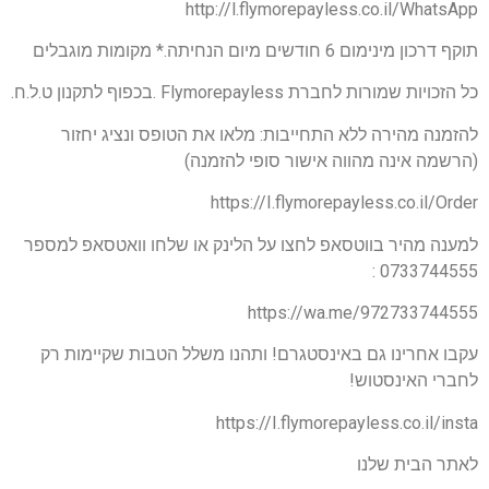
http://l.flymorepayless.co.il/WhatsApp
תוקף דרכון מינימום 6 חודשים מיום הנחיתה.* מקומות מוגבלים
כל הזכויות שמורות לחברת Flymorepayless .בכפוף לתקנון ט.ל.ח.
להזמנה מהירה ללא התחייבות: מלאו את הטופס ונציג יחזור
(הרשמה אינה מהווה אישור סופי להזמנה)
https://I.flymorepayless.co.il/Order
למענה מהיר בווטסאפ לחצו על הלינק או שלחו וואטסאפ למספר
0733744555 :
https://wa.me/972733744555
עקבו אחרינו גם באינסטגרם! ותהנו משלל הטבות שקיימות רק
לחברי האינסטוש!
https://I.flymorepayless.co.il/insta
לאתר הבית שלנו