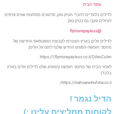
עמוד הבית
לדילים בלעדיים לחברי הטיק טוק, סרטונים ממלונות שווים וטיפים
לטיולים עקבו גם בטיק טוק
@flymorepayless
לדילים זולים בארץ-הצטרפו לקבוצת הוואטסאפ החדשה של
מחסני חופשה-המותג החדש שלנו! לחצו על הלינק
https://l.flymorepayless.co.il/DilimZolim
לאתר הבית של מחסני חופשה (המותג שלנו לדילים זולים בארץ
בלבד) :
https://mahsaneihufsha.co.il/
הדיל נגמר !
לקוחות ממליצים עלינו :)