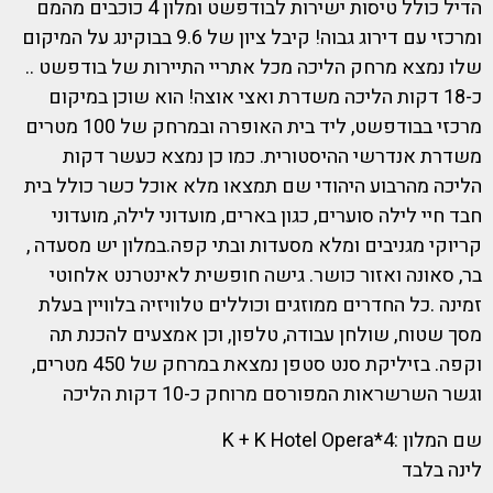
הדיל כולל טיסות ישירות לבודפשט ומלון 4 כוכבים מהמם
ומרכזי עם דירוג גבוה! קיבל ציון של 9.6 בבוקינג על המיקום
שלו נמצא מרחק הליכה מכל אתריי התיירות של בודפשט ..
כ-18 דקות הליכה משדרת ואצי אוצה! הוא שוכן במיקום
מרכזי בבודפשט, ליד בית האופרה ובמרחק של 100 מטרים
משדרת אנדרשי ההיסטורית. כמו כן נמצא כעשר דקות
הליכה מהרבוע היהודי שם תמצאו מלא אוכל כשר כולל בית
חבד חיי לילה סוערים, כגון בארים, מועדוני לילה, מועדוני
קריוקי מגניבים ומלא מסעדות ובתי קפה.במלון יש מסעדה ,
בר, סאונה ואזור כושר. גישה חופשית לאינטרנט אלחוטי
זמינה .כל החדרים ממוזגים וכוללים טלוויזיה בלוויין בעלת
מסך שטוח, שולחן עבודה, טלפון, וכן אמצעים להכנת תה
וקפה. בזיליקת סנט סטפן נמצאת במרחק של 450 מטרים,
וגשר השרשראות המפורסם מרוחק כ-10 דקות הליכה
שם המלון :4*K + K Hotel Opera
לינה בלבד