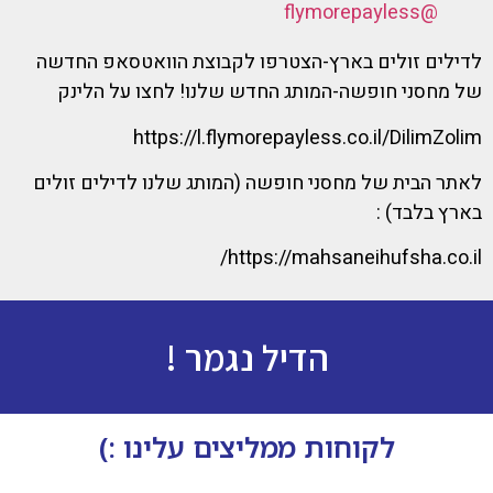
@flymorepayless
לדילים זולים בארץ-הצטרפו לקבוצת הוואטסאפ החדשה
של מחסני חופשה-המותג החדש שלנו! לחצו על הלינק
https://l.flymorepayless.co.il/DilimZolim
לאתר הבית של מחסני חופשה (המותג שלנו לדילים זולים
בארץ בלבד) :
https://mahsaneihufsha.co.il/
הדיל נגמר !
לקוחות ממליצים עלינו :)