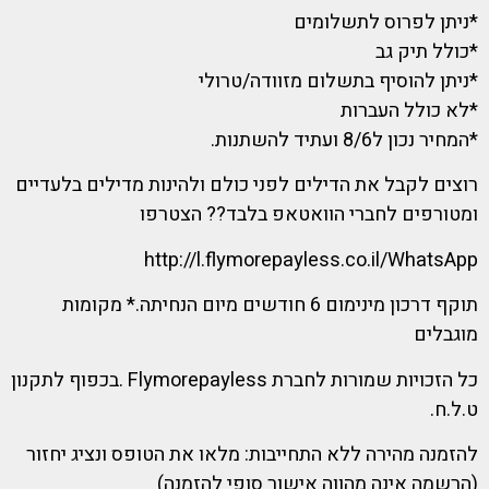
*ניתן לפרוס לתשלומים
*כולל תיק גב
*ניתן להוסיף בתשלום מזוודה/טרולי
*לא כולל העברות
*המחיר נכון ל8/6 ועתיד להשתנות.
רוצים לקבל את הדילים לפני כולם ולהינות מדילים בלעדיים
ומטורפים לחברי הוואטאפ בלבד?? הצטרפו
http://l.flymorepayless.co.il/WhatsApp
תוקף דרכון מינימום 6 חודשים מיום הנחיתה.* מקומות
מוגבלים
כל הזכויות שמורות לחברת Flymorepayless .בכפוף לתקנון
ט.ל.ח.
להזמנה מהירה ללא התחייבות: מלאו את הטופס ונציג יחזור
(הרשמה אינה מהווה אישור סופי להזמנה)