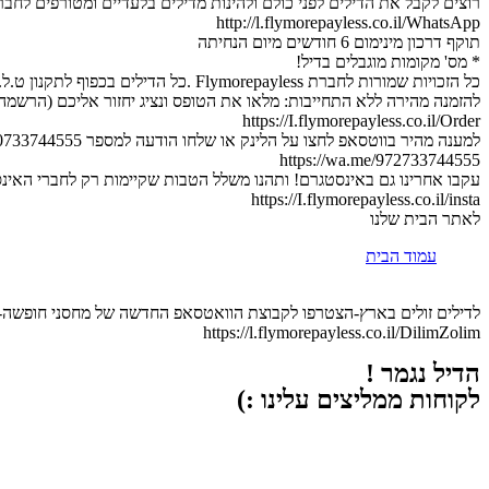
רוצים לקבל את הדילים לפני כולם ולהינות מדילים בלעדיים ומטורפים לחב
http://l.flymorepayless.co.il/WhatsApp
תוקף דרכון מינימום 6 חודשים מיום הנחיתה
* מס' מקומות מוגבלים בדיל!
כל הזכויות שמורות לחברת Flymorepayless .כל הדילים בכפוף לתקנון ט.ל.ח.
להזמנה מהירה ללא התחייבות: מלאו את הטופס ונציג יחזור אליכם (הרשמה 
https://I.flymorepayless.co.il/Order
למענה מהיר בווטסאפ לחצו על הלינק או שלחו הודעה למספר 0733744555 :
https://wa.me/972733744555
עקבו אחרינו גם באינסטגרם! ותהנו משלל הטבות שקיימות רק לחברי האינ
https://I.flymorepayless.co.il/insta
לאתר הבית שלנו
עמוד הבית
לדילים זולים בארץ-הצטרפו לקבוצת הוואטסאפ החדשה של מחסני חופשה-ה
https://l.flymorepayless.co.il/DilimZolim
הדיל נגמר !
לקוחות ממליצים עלינו :)