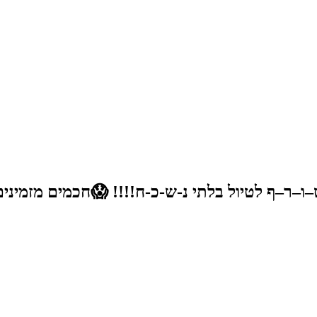
ו–ר–ף לטיול בלתי נ-ש-כ-ח!!!! 😱חכמים מזמיני