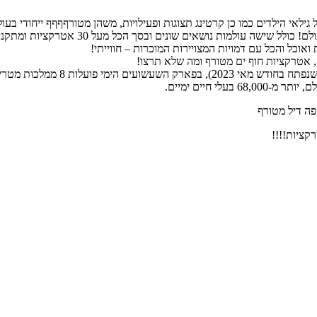
2)האחים וורנר – פארק השעשועים המקורה (וממ
 ואוכל והכל עם דמויות המצויירות המוכרות – חווייתי!
4) חדש באבו דאבי! – Sea world –
י חיים ימיים.
קציות!!!!