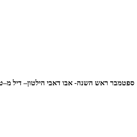
ספטמבר ראש השנה- אבו דאבי הילטון– דיל מ–ט–