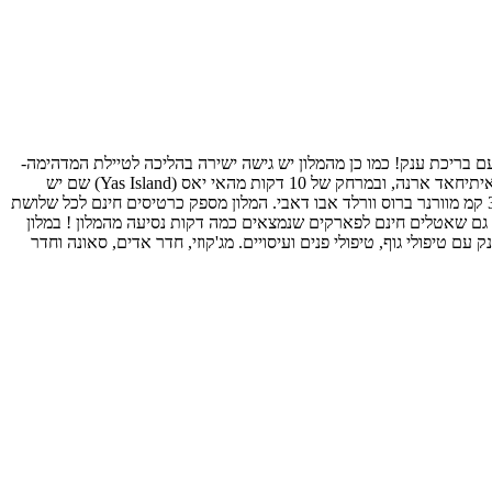
ומלון 5 כוכבים מטורף ומפואר בכל קנה מידה מרשת מלונות הילטון היוקרתיים! נמצא במרחק של 16 דקות מהחוף עם בריכת ענק! כמו כן מהמלון יש גישה ישירה בהליכה לטיילת המדהימה-
Yas Bay Promenade Waterfront במרחק הליכה של כחמש דקות מהמלון -שם יש מסעדות, איזורי בילוי ועוד. המלון ממוקם באבו דאבי נמצא ממש ליד איתיחאד ארנה, ובמרחק של 10 דקות מהאי יאס (Yas Island) שם יש
שופינג, גולף ועוד פעילויות ספורט. כמו כן שלושת הפארקים המובילים : פרארי וורלד אבו דאבי נמצא במרחק של 2.7 קמ. ו- 3.5 קמ מ-יס ווטרוורלד ו-3.6 קמ מוורנר ברוס וורלד אבו דאבי. המלון מספק כרטיסים חינם לכל שלושת
רו! אשר נמצאים קרוב למלון כמו כן מספק גם שאטלים חינם לפארקים שנמצאים כמה דקות נסיעה מהמלון ! במלון
ם טיפולי גוף, טיפולי פנים ועיסויים. מג'קוזי, חדר אדים, סאונה וחדר