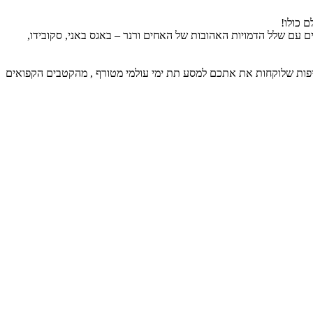
וזג במזגן) הגדול ביותר בעולם! כולל שישה עולמות נושאים שונים ובסך הכל מעל 30 אטרקציות ומתקנים עם שלל הדמויות האהובות של האחים ורנר – באגס באני, סקובידו,
 פארק שעשועים ימי (עולם מים פסיכי שנפתח בחודש מאי 2023), בפארק השעשועים הימי פועלות 8 ממלכות מטריפות שלוקחות את אתכם למסע תת ימי עולמי מטורף , מהקטבים הקפואים