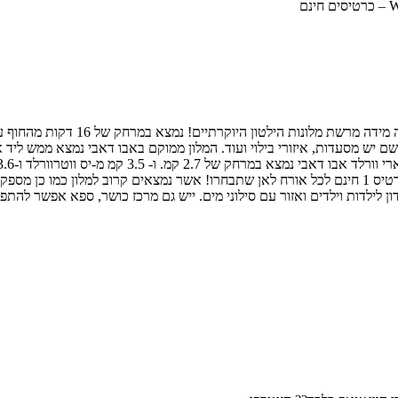
הדיל כולל טיסות ישירות לאבו דאבי 
הפארקים המובילים (פארק יס איילנד, גרנד פרארי והאחים וורנר) כל יום כרטיס 1 חינם לכל אורח לאן שתבח
ילדות וילדים ואזור עם סילוני מים. ייש גם מרכז כושר, ספא אפשר להתפנק ע