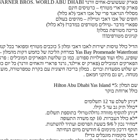
פארק שעשועים-אחים וורנר WARNER BROS. WORLD ABU DHABI – כרטיסים חינם
פארק פרארי מטורף – כרטיסים חינם
מסלולי הגראנד פרי של אבו דאבי (לא כלול)
חופים של אבו דאבי וטיילת – מהיפים בעולם
ספארי מדבר -טיולים מטורפים במדבר! (לא כלול)
בריכה מטורפת במלון!
קניונים מטורפים!!!
יש שלוש מסעדות וברים . במלון בריכה חיצונית עם בקרת טמפרטורה, מועדון ל
מנוחה. ,יש גם מתקני חמאם .
שם המלון :5* Hilton Abu Dhabi Yas Island
כולל ארוחת בוקר
*ניתן לשלם עד 12 תשלומים
*כולל תיק גב עד 5 קילו.
*ניתן להוסיף מזוודה גדולה/טרולי בתוספת תשלום.
*לא כולל העברות. 10 קמ משדה התעופה
*מחיר נכון ל 9/6 בשעת הפרסום ועתיד להשתנות.
תוקף דרכון מינימום 6 חודשים מיום הנחיתה
* מס' מקומות מוגבלים בדיל!