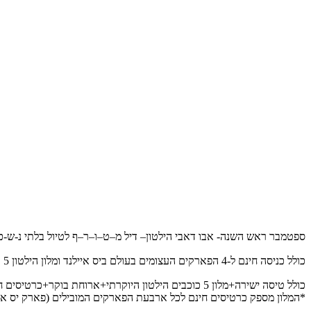
ספטמבר ראש השנה- אבו דאבי הילטון– דיל מ–ט–ו–ר–ף לטיול בלתי נ-ש-כ-
כולל כניסה חינם ל-4 הפארקים העצומים בעולם ביס איילנד ומלון הילטון 5 כוכבי יוקרה הנמצא ביס איילנד וכולל ארוחת בוקר מטורפתת (השפע שיש שם הוא בלתי יאומן)! 😵😵😲😲 טיול בלתי נשכח!!!!
כולל טיסה ישירה+מלון 5 כוכבים הילטון היוקרתי+ארוחת בוקר+כרטיסים חינם ל-4 הפארקים המטורפים ביאס איילנד אמאלולווו ואבאלולוווווו!😨
*המלון מספק כרטיסים חינם לכל ארבעת הפארקים המובילים (פארק יס איילנד, גרנד פרארי והאחים וורנר, Sea world) הפא