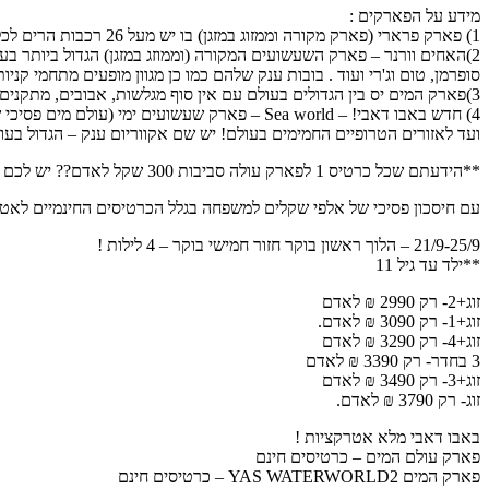
מידע על הפארקים :
1) פארק פרארי (פארק מקורה וממזוג במזגן) בו יש מעל 26 רכבות הרים לכל גילאי הילדים כמו כן קרטינג תצוגות ופעילויות, משהן מטורףףףף ייחודי בעולם כולו!
סופרמן, טום וג'רי ועוד . בובות ענק שלהם כמו כן מגוון מופעים מתחמי קניות
3)פארק המים יס בין הגדולים בעולם עם אין סוף מגלשות, אבובים, מתקנים, אטרקציות חוף ים מטורף ומה שלא תרצו!
ועד לאזורים הטרופיים החמימים בעולם! יש שם אקווריום ענק – הגדול בעולם, יותר מ-68,000 בעל
**הידעתם שכל כרטיס 1 לפארק עולה סביבות 300 שקל לאדם?? יש לכם פה דיל מטורף
עם חיסכון פסיכי של אלפי שקלים למשפחה בגלל הכרטיסים החינמיים לאטר
21/9-25/9 – הלוך ראשון בוקר חזור חמישי בוקר – 4 לילות !
**ילד עד גיל 11
זוג+2- רק 2990 ₪ לאדם
זוג+1- רק 3090 ₪ לאדם.
זוג+4- רק 3290 ₪ לאדם
3 בחדר- רק 3390 ₪ לאדם
זוג+3- רק 3490 ₪ לאדם
זוג- רק 3790 ₪ לאדם.
באבו דאבי מלא אטרקציות !
פארק עולם המים – כרטיסים חינם
פארק המים YAS WATERWORLD2 – כרטיסים חינם