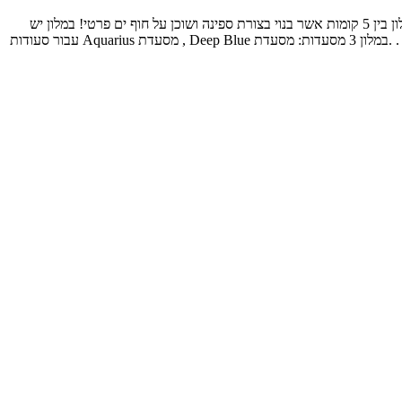
הדיל כולל טיסות ישירות הלוך חזור לאתונה, כ-45 דק נסיעה מהשדה תעופה, וקלאב 5 כוכבים שנמצא בלותראקי מפואר מאוד בעל חדרים מפנקים. המלון בין 5 קומות אשר בנוי בצורת ספינה ושוכן על חוף ים פרטי! במלון יש
קזינו גדול , ספא מפנק ואיזור בריכה עם נהרות ומזרקות . החדרים מפוארים וממוזגים, וכוללים פינות ישיבה וטלוויזיות בלוויין בעלות מסך שטוח עם ערוצי . .במלון 3 מסעדות: מסעדת Deep Blue , מסעדת Aquarius עבור סעודות