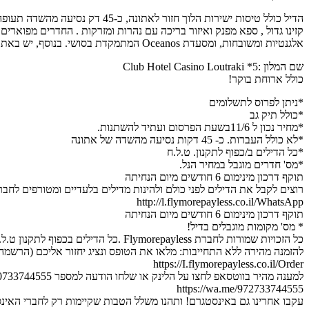
אלגנטיות ומשובחות, ומסעדת Oceanos המתמקדת בסושי. בנוסף, יש באתר 3 מקומות המגישים חטיפים, משקאות וכיבוד.
שם המלון :5* Club Hotel Casino Loutraki
כולל ארוחת בוקר!
*ניתן לפרוס לתשלומים
*כולל תיק גב
*מחיר נכון ל 11/6בשעת הפרסום ועתיד להשתנות.
*לא כולל העברות. כ- 45 דקות נסיעה מהשדה של אתונה
*כל הדילים ב/כפוף לתקנון. ט.ל.ח
*מס' חדרים מוגבל במחיר הנל.
תוקף דרכון מינימום 6 חודשים מיום הנחיתה
רוצים לקבל את הדילים לפני כולם ולהינות מדילים בלעדיים ומטורפים לחב
http://l.flymorepayless.co.il/WhatsApp
תוקף דרכון מינימום 6 חודשים מיום הנחיתה
* מס' מקומות מוגבלים בדיל!
כל הזכויות שמורות לחברת Flymorepayless .כל הדילים בכפוף לתקנון ט.ל.ח.
להזמנה מהירה ללא התחייבות: מלאו את הטופס ונציג יחזור אליכם (הרשמה 
https://I.flymorepayless.co.il/Order
למענה מהיר בווטסאפ לחצו על הלינק או שלחו הודעה למספר 0733744555 :
https://wa.me/972733744555
עקבו אחרינו גם באינסטגרם! ותהנו משלל הטבות שקיימות רק לחברי האינ