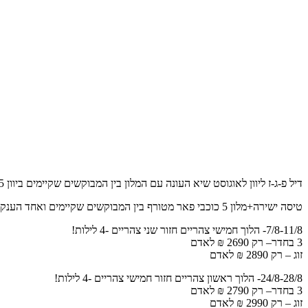
דיל פ-ג-ז ליוון לאוגוסט שיא העונה עם המלון בין המבוקשים שקיימים ביוון 5 כוכבים!
טיסה ישירה+מלון 5 כוכבי פאר מטורף בין המבוקשים שקיימים ואחד הענקיים שתראו בחיים שלכם (נמצא בלותארקי) עם קזינו ברמה של לאס וגאס ובריכות מטריפות וגם מחוממות וגם ספא נדיר ומפנק+ארוחת בוקר
7/8-11/8- הלוך חמישי צהריים חזור שני צהריים -4 לילות!
3 בחדר– רק 2690 ₪ לאדם
זוג – רק 2890 ₪ לאדם
24/8-28/8- הלוך ראשון צהריים חזור חמישי צהריים -4 לילות!
3 בחדר– רק 2790 ₪ לאדם
זוג – רק 2990 ₪ לאדם