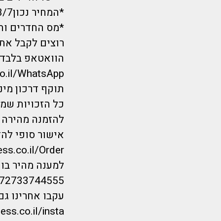
*המחיר נכון3/7בשעת הפרסום ועתיד להשתנות.
*מס החדרים וה
רוצים לקבל את 
הוואטאפ בלבד?
co.il/WhatsApp
תוקף דרכון מינימום 6 חודשים מיום הנחיתה.*
כל הזכויות שמורות לחברת repayless
להזמנה מהירה ל
אישור סופי להז
ess.co.il/Order
למענה מהיר בווטס
/972733744555
עקבו אחרינו גם
ess.co.il/insta