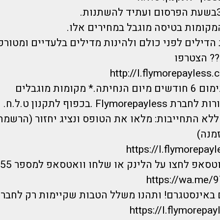
מקומות בטיסה מוגבל במחירים אלו.
הדילים לפני כולם ולהינות מדילים בלעדיים ומטורפ
? הצטרפו
http://l.flymorepayless.
 מקומות מוגבלים
Flymo .בכפוף לתקנון ט.ל.ח.
לא התחייבות: מלאו את הטופס ונציג יחזור (הרשמה
מנה)
https://I.flymorepayl
אפ לחצו על הלינק או שלחו וואטסאפ למספר 0733744555 :
https://wa.me
 באינסטגרם! ותהנו משלל הטבות שקיימות רק לחברי
https://I.flymorepayl