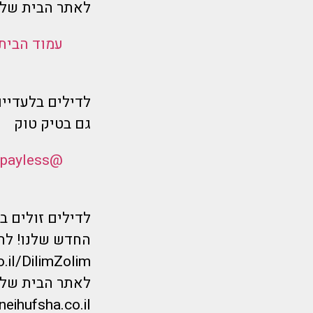
לאתר הבית שלנ
עמוד הבית
לדילים בלעדיים
גם בטיק טוק
@flymorepayless
לדילים זולים 
החדש שלנו! לחצ
o.il/DilimZolim
לאתר הבית של מ
eihufsha.co.il/