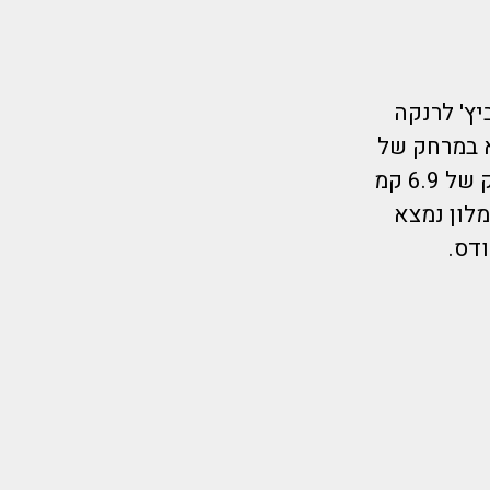
 רדיסון ביץ' לרנקה
צא במרחק של
500 מטרים מחוף וורוקליני במרחק של קמ אחד מחוף ינאתס ובמרחק של 6.9 קמ
 במרחק של 7.9 קמ ממנו.המלון נמצא