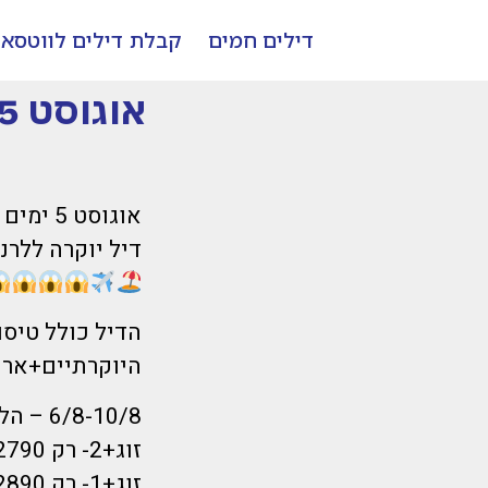
דילים חמים
קבלת דילים לווטסא
אוגוסט 5 ימים מ-ל-א-ים בשיא העונה לקפריסין!
אוגוסט 5 ימים מ-ל-א-ים בשיא העונה לקפריסין!
דיל יוקרה ללרנקה עם מלון 5 כוכבים מפואר 
היוקרתיים+ארוחת בוקר+
6/8-10/8 – הלוך רביעי בוקר חזור ראשון לילה- 5 ימים מלאים!!!!!
זוג+2- רק 2790 שקל לאדם!
זוג+1- רק 2890 שקל לאדם!