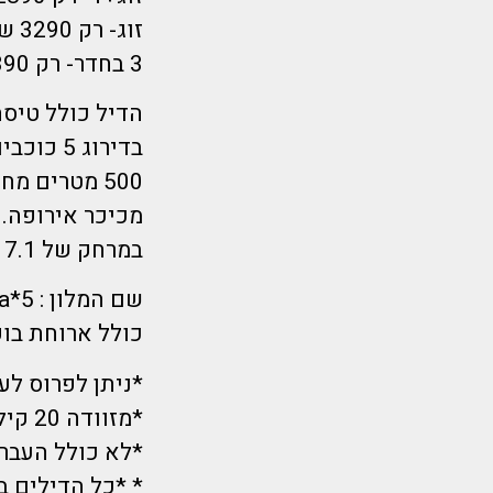
זוג- רק 3290 שקל לאדם!
3 בחדר- רק 3390 שקל לאדם!
בדירוג 
במרחק של 7.1 קמ ממרינת לרנקה ובמרחק של 7.3 קמ מטיילת פיניקודס.
שם המלון : 5*Radisson Beach Resort Larnaca
כולל ארוחת בו
*ניתן לפרוס לעד 12 תשלו
*מזוודה 20 קילו לנוסע
*לא כולל העברות- כ 11 
* *כל הדילים ב