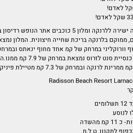
הדיל כולל טיסה ישירה ללרנקה ומלון 5 כוכבים אתר הנופש
5 כוכבים, ממוקם בלרנקה בריכת שחייה חיצונית. המלון נמ
מכיכר אירופה. כנסיית סנט לזרוס נמצאת
קר
מים
קמ מהשדה
כפוף לתקנון. ט.ל.ח