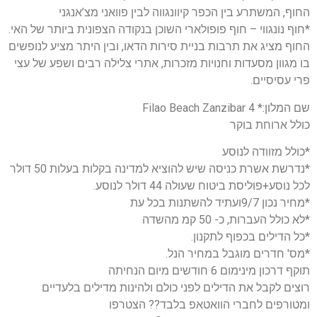
החוף, המשתרע בין הכפר קיוונגווה לבין פוואני מצ’אנגני
*חוף נונגווי – חוף פופולארי השוכן בנקודה הצפונית ביותר של האי.
החוף מציג את תרבות בניית סירות הדאו, ובין היתר מציע לנופשים
בו מגוון מסעדות וחנויות מזכרות, אתרי צלילה רבים ושפע של עצי
פרי עסיסיים.
שם המלון:* 4 Filao Beach Zanzibar
כולל ארוחת בוקר
*כולל מזוודה לנוסע
*נדרשת אשרת כניסה שיש להוציא למדינה בקלות בעלות 50 דולר
לכל נוסע+פוליסת ביטוח שעולה 44 דולר לנוסע.
*מחיר נכון 9/7ועתיד להשתנות בכל עת
*לא כולל העברות, כ- 50 קמ מהשדה
*כל הדילים בכפוף לתקנון.
*מס' חדרים מוגבל במחיר הנל.
תוקף דרכון מינימום 6 חודשים מיום הנחיתה
רוצים לקבל את הדילים לפני כולם ולהינות מדילים בלעדיים
ומטורפים לחברי הוואטאפ בלבד?? הצטרפו