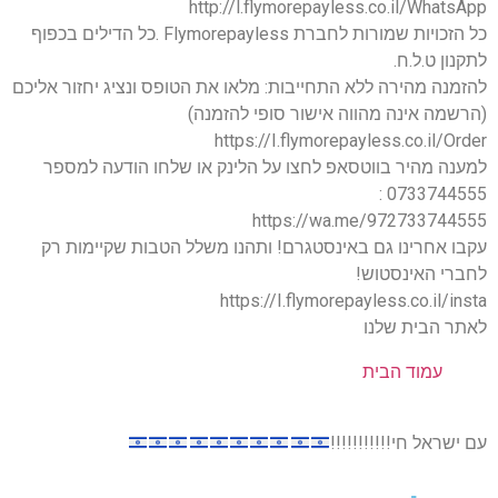
http://l.flymorepayless.co.il/WhatsApp
כל הזכויות שמורות לחברת Flymorepayless .כל הדילים בכפוף
לתקנון ט.ל.ח.
להזמנה מהירה ללא התחייבות: מלאו את הטופס ונציג יחזור אליכם
(הרשמה אינה מהווה אישור סופי להזמנה)
https://I.flymorepayless.co.il/Order
למענה מהיר בווטסאפ לחצו על הלינק או שלחו הודעה למספר
0733744555 :
https://wa.me/972733744555
עקבו אחרינו גם באינסטגרם! ותהנו משלל הטבות שקיימות רק
לחברי האינסטוש!
https://I.flymorepayless.co.il/insta
לאתר הבית שלנו
עמוד הבית
עם ישראל חי!!!!!!!!!!!