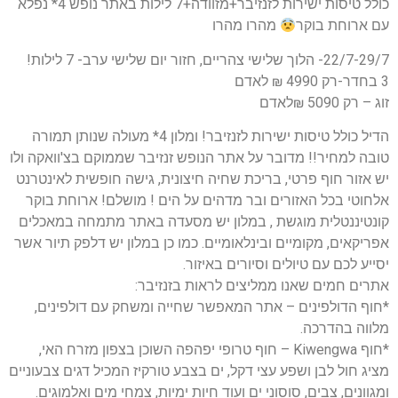
כולל טיסות ישירות לזנזיבר+מזוודה+7 לילות באתר נופש 4* נפלא
עם ארוחת בוקר
מהרו מהרו
22/7-29/7- הלוך שלישי צהריים, חזור יום שלישי ערב- 7 לילות!
3 בחדר-רק 4990 ₪ לאדם
זוג – רק 5090 ₪לאדם
הדיל כולל טיסות ישירות לזנזיבר! ומלון 4* מעולה שנותן תמורה
טובה למחיר!! מדובר על אתר הנופש זנזיבר שממוקם בצ'וואקה ולו
יש אזור חוף פרטי, בריכת שחיה חיצונית, גישה חופשית לאינטרנט
אלחוטי בכל האזורים ובר מדהים על הים ! מושלם! ארוחת בוקר
קונטיננטלית מוגשת , במלון יש מסעדה באתר מתמחה במאכלים
אפריקאים, מקומיים ובינלאומיים. כמו כן במלון יש דלפק תיור אשר
יסייע לכם עם טיולים וסיורים באיזור.
אתרים חמים שאנו ממליצים לראות בזנזיבר:
*חוף הדולפינים – אתר המאפשר שחייה ומשחק עם דולפינים,
מלווה בהדרכה.
*חוף Kiwengwa – חוף טרופי יפהפה השוכן בצפון מזרח האי,
מציג חול לבן ושפע עצי דקל, ים בצבע טורקיז המכיל דגים צבעוניים
ומגוונים, צבים, סוסוני ים ועוד חיות ימיות, צמחי מים ואלמוגים.