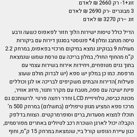
זוג+1- רק 2660 ₪ לאדם
3 מבוגרים -רק 2690 ₪ לאדם
זוג –רק 3270 ₪ לאדם
הדיל כולל טיסות ישירות הלוך חזור לפאפוס כשעה ורבע
טיסה מנתבג ומלון 4* פנטסטי בסגנון דירות עם ביקורות
מעולות 9 בבוקינג נמצא במיקום מרכזי בפאפוס, במרחק 2.2
ק“מ מהחוף החולי, במלון בריכה עם טרסת שמש שנמצאת
בתוך גנים מטופחים, ויחידות אירוח בשירות עצמי עם
מרפסת. כמו כן במלון יש ספא (יש לבדוק מולם שעוצ
פעילות )הדירות והבתים משקיפים לבריכה או לגן וכוללים
פינת ישיבה עם ספה, מטבח עם מקרר ותנור, מיזוג אוויר,
מכונת כביסה, טלוויזיית LCD וחדר רחצה פרטי .לרשותכם גם
מרכז ספא המציע מגוון טיפולים (בתשלום) במרחק 500 מ‘
תוכלו למצוא מסעדות, ברים וסופרמרקטים. הצוות בדלפק
הקבלה יכול לארגן השכרת רכב לטיולים באתרים מפורסמים,
כגון עיירת הנופש קורל ביי, שנמצאת במרחק 15 ק“מ, וחוף