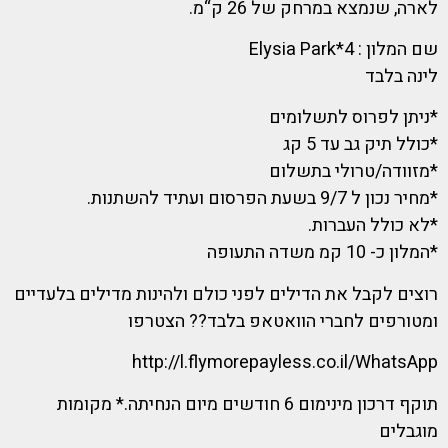
לארה, שנמצא במרחק של 26 ק“מ.
שם המלון : 4*Elysia Park
לינה בלבד
*ניתן לפרוס לתשלומים
*כולל תיק גב עד 5 קג
*מזוודה/טרולי בתשלום
*מחיר נכון ל 9/7 בשעת הפרסום ועתיד להשתנות.
*לא כולל העברות.
*המלון כ- 10 קמ משדה התעופה
רוצים לקבל את הדילים לפני כולם ולהינות מדילים בלעדיים
ומטורפים לחברי הוואטאפ בלבד?? הצטרפו
http://l.flymorepayless.co.il/WhatsApp
תוקף דרכון מינימום 6 חודשים מיום הנחיתה.* מקומות
מוגבלים