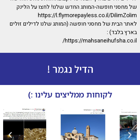
של מחסני חופשה-המותג החדש שלנו! לחצו על הלינק
https://l.flymorepayless.co.il/DilimZolim
לאתר הבית של מחסני חופשה (המותג שלנו לדילים זולים
בארץ בלבד) :
https://mahsaneihufsha.co.il/
הדיל נגמר !
לקוחות ממליצים עלינו :)