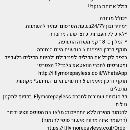
כולל ארוחת בוקר!!
*כולל מזוודה
*מחיר נכון ל24/7בשעת הפרסום ועתיד להשתנות.
*לא כולל העברות. כחצי שעה מהשדה
* המלון כ- 18 קמ משדה התעופה.
תוקף דרכון מינימום 6 חודשים מיום הנחיתה
רוצים לקבל את הדילים לפני כולם ולהינות מדילים בלעדיים
ומטורפים לחברי הוואטאפ בלבד?? הצטרפו
http://l.flymorepayless.co.il/WhatsApp
תוקף דרכון מינימום 6 חודשים מיום הנחיתה.* מקומות
מוגבלים
כל הזכויות שמורות לחברת Flymorepayless .בכפוף לתקנון
ט.ל.ח.
להזמנה מהירה ללא התחייבות: מלאו את הטופס ונציג יחזור
(הרשמה אינה מהווה אישור סופי להזמנה)
https://I.flymorepayless.co.il/Order