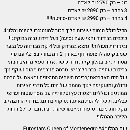
זוג – רק 2790 ₪ לאדם
3 בחדר – רק 2890 ₪ לאדם
4 בחדר – רק 2990 ₪ לאדם-סוויטה!!!!
הדיל כולל טיסות ישירות הלוך חזור למונטנגרו לטיוות ומלון 4
כוכבים בבודווה (חצי שעה נסיעה) בעל דירוג גבוה בבוקינג!!
וביקורות מעולות!! נמצא במרחק של 4 קמ מבודווה על גבעה
שמשקיפה לרצועת חוף באורך 2 קמ בחוף בצ'יצ'י עם נוף
מטורף . יש במלון קזינו, חדר כושר, אזור ספא מדהים ושתי
בריכות שחייה. בבר הלובי יש טרסה פנורמית ממנה נשקף נוף
של הים האדריאטי,בריכת השחיה החיצונית נמצאת על טרסה
גדולה, ומשקיפה לנוף מהמם של הים.כל חדרי האירוח
ממוזגים וכוללים רצפות עץ וטלוויזיה עם מסך שטוח וערוצי
כבלים. תוכלו ליהנות מאינטרנט קווי בחינם. בחדרי הרחצה יש
מקלחות, מוצרי טיפוח ומייבש שיער. . בית חבד כ- 27 דקות
הליכה מהמלון!
שם המלון: 4* Eurostars Queen of Montenegro