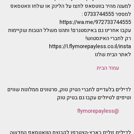
למענה מהיר בווטסאפ לחצו על הלינק או שלחו וואטסאפ
למספר 0733744555 :
https://wa.me/972733744555
עקבו אחרינו גם באינסטגרם! ותהנו משלל הטבות שקיימות
רק לחברי האינסטוש!
https://I.flymorepayless.co.il/insta
לאתר הבית שלנו
עמוד הבית
לדילים בלעדיים לחברי הטיק טוק, סרטונים ממלונות שווים
וטיפים לטיולים עקבו גם בטיק טוק
@flymorepayless
לדילים זולים בארץ-הצטרפו לקבוצת הוואטסאפ החדשה