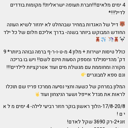
4 ימים מלאים!!!חברת תעופה ישראלית!! מקומות בודדים
לדיל!!!*
דיל של האגדות במחיר שבהחלט לא יחזור לשיא העונה
החודש המבוקש ביותר בשנה- בדרך אליכם חלום של כל ילד
כולל טיסות ישירות + מלון 4 מ-ט-ו-ר-ף ברמה גבוהה ביותר* 9
דק' מהדיסנילנד ומספק הסעות חינם לשם!! ויש בו בריכה
מקורה ומחוממת עם מגשלת מים ועוד אטרקציות לילדים!!!
וגם ספא למבוגרים
המלון במרחק של כשעה וחצי נסיעה ממרכז פריז שם תוכלו
לראות את מגדל אייפל ושער הניצחון ועוד
17/8-20/8-הלוך ראשון בוקר חזור רביעי לילה- 4 ימים מ ל א
י ם !
זוג+2-רק 3690 שקל לאדם!