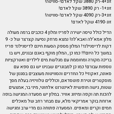
זוג+4-רק 3880 שקל לאדם!-סוויטה!
זוג+1- רק 3890 שקל לאדם!
זוג+3-רק 4090 שקל לאדם!-סוויטה!
זוג-4190 שקל לאדם!
הדיל כולל טיסה ישירה לפריז ומלון 4 כוכבים ברמה מעולה
מלון אמא'לה ואבא'לה! נמצא מרחק נסיעה קצרצר של כ- 9
דקות לדיסנילנד! המלון מספק הסעות חינם לדיסנילנד פריז
במשך כל היום!!! כמו כן , המלון מוקף באגם ובגנים, ויש בו
בריכה מקורה ומחוממת עם מגלשת מים לילדים ואטרקציות
נוספות עבורם! כמו כן למבוגרים שבנינו יש גם ספא עם
סאונה, זאקוזי! כל החדרים והסוויטות מעוצבים בסגנון של
מוסקטרים וטירת פוטסדאם, וכוללים טלוויזיה בעלת מסך
שטוח, גישה חופשית לאינטרנט אלחוטי, מיני בר, אמצעים
להכנת תה וקפה ומיזוג אוויר. במלון יש מסעדה המגישה בופה
ארוחת בוקר אמריקאי מלא, עם מבחר רחב של מאכלים
חמים וקרים ומאפים. המסעדה פתוחה גם מדי ערב ומגישה