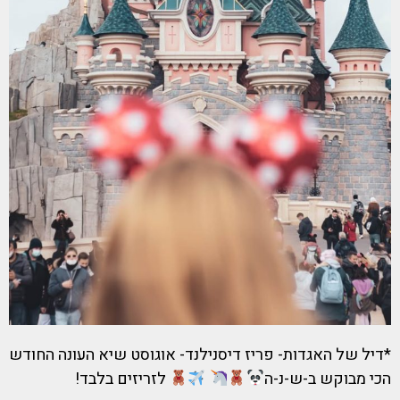
*דיל של האגדות- פריז דיסנילנד- אוגוסט שיא העונה החודש
הכי מבוקש ב-ש-נ-ה
לזריזים בלבד!