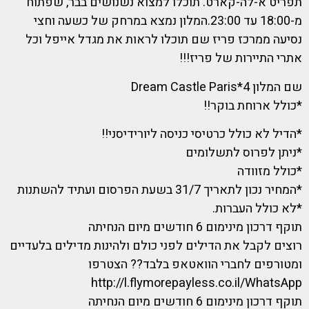
תפריט א-לה-קארט. תוכלו למצוא נשנושים בבר, שפתוח
מ-18:00 עד 23:00.המלון נמצא במרחק של כשעה וחצי
נסיעה ממרכז פריז שם תוכלו לראות את מגדל אייפל וכל
אתרי התיירות של פריז!!!
שם המלון 4*Dream Castle Paris
*כולל ארוחת בוקר!!
*הדיל לא כולל כרטיסי כניסה ליורידיסני!!
*ניתן לפרוס לתשלומים
*כולל מזוודה
*המחיר נכון לתאריך 31/7 בשעת הפרסום ועתיד להשתנות
*לא כולל העברות.
תוקף דרכון מינימום 6 חודשים מיום הנחיתה
רוצים לקבל את הדילים לפני כולם ולהינות מדילים בלעדיים
ומטורפים לחברי הוואטאפ בלבד?? הצטרפו
http://l.flymorepayless.co.il/WhatsApp
תוקף דרכון מינימום 6 חודשים מיום הנחיתה