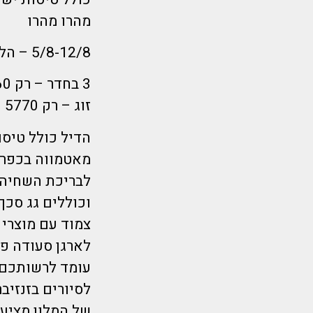
מהרו מהרו
5/8-12/8 – הלוך רביעי צהריים, חזור יום רביעי ערב- 7 לילות!
3 בחדר – רק 5660 ₪לאדם
זוג – רק 5770 ₪לאדם
מאטמווה בכפר 
לבריכת השחיה ו
וכוללים גג סכך,
צמוד עם מוצרי 
לארגן סעודה פר
עומד לרשותכם 
של המלון מציע 