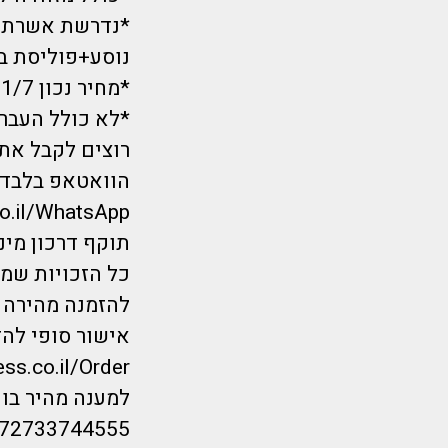
נוסע+פוליסת ביטוח שעו
*מחיר נכון 31/7 ועתיד להשתנות בכל עת
*לא כולל העברות, כ- 50
רוצים לקבל את 
הוואטאפ בלבד?
co.il/WhatsApp
תוקף דרכון מינימום 6 חודשים מיום הנחיתה.*
כל הזכויות שמורות לחברת repayless
להזמנה מהירה ל
אישור סופי להז
ess.co.il/Order
למענה מהיר בווטס
/972733744555