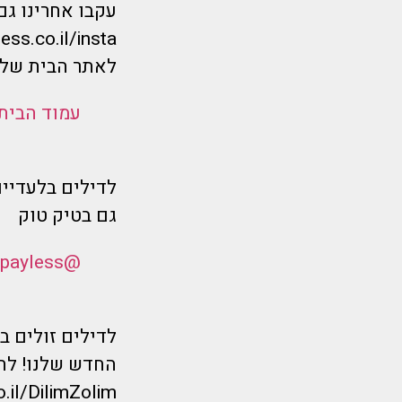
עקבו אחרינו גם
ess.co.il/insta
לאתר הבית שלנ
עמוד הבית
לדילים בלעדיים
גם בטיק טוק
@flymorepayless
לדילים זולים 
החדש שלנו! לחצ
o.il/DilimZolim