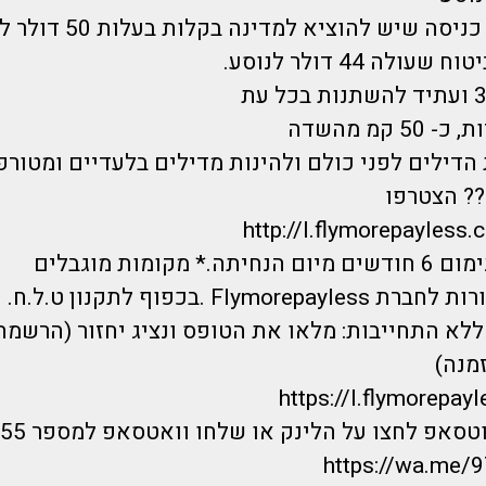
*נדרשת אשרת כניסה שיש להוציא למדינה בקלות ב
לה 44 דולר לנוסע.
 קמ מהשדה
הדילים לפני כולם ולהינות מדילים בלעדיים ומטורפ
? הצטרפו
http://l.flymorepayless.
 מקומות מוגבלים
Flymo .בכפוף לתקנון ט.ל.ח.
לא התחייבות: מלאו את הטופס ונציג יחזור (הרשמה
מנה)
https://I.flymorepayl
אפ לחצו על הלינק או שלחו וואטסאפ למספר 0733744555 :
https://wa.me