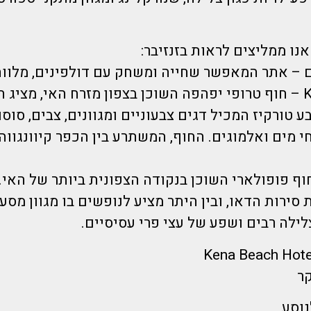
ו ממליצים לראות בזנזיבר:
ם – אתר המאפשר שחייה ומשחק עם דולפינים, מלווה
*חוף Kiwengwa – חוף טרופי יפהפה השוכן בצפון מזרח האי, מצי
ע טורקיז המכיל דגים צבעוניים ומגוונים, צבים, סוסונ
י מים ואלמוגים. החוף, המשתרע בין הכפר קיוונגווה 
 חוף פופולארי השוכן בנקודה הצפונית ביותר של האי.
 סירות הדאו, ובין היתר מציע לנופשים בו מגוון מסעד
לילה רבים ושפע של עצי פרי עסיסיים.
קר
נוסע