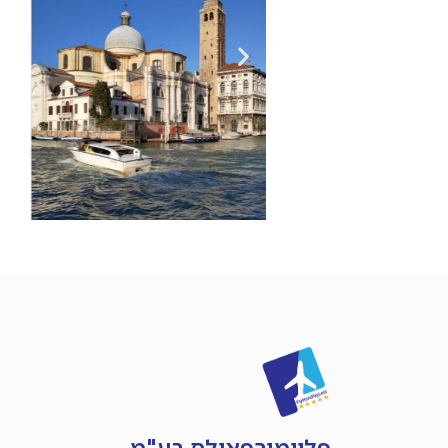
פליימורפאילס בע"מ