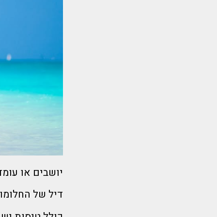
יושבים או עומדים??!!
דיל של החלומות 7 לילות עם חברת תעופה יש
כולל טיסות ישירות לזנזיבר+מז