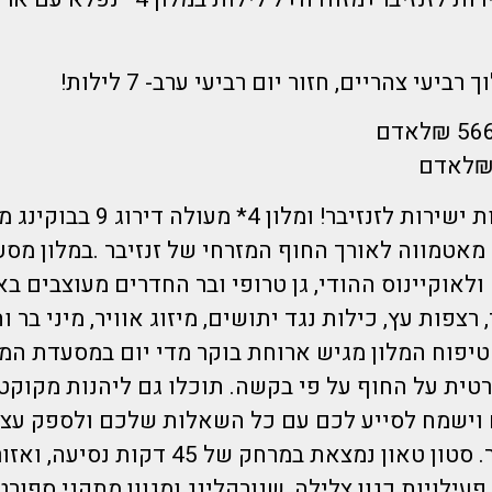
הדיל כולל טיסות ישירות לזנזיבר! ו
מאטמווה לאורך החוף המזרחי של זנזיבר .במלון מ
לאוקיינוס ​​ההודי, גן טרופי ובר החדרים מעוצבים ב
 רצפות עץ, כילות נגד יתושים, מיזוג אוויר, מיני בר 
טיפוח המלון מגיש ארוחת בוקר מדי יום במסעדת המזנו
טית על החוף על פי בקשה. תוכלו גם ליהנות מקוקטי
וישמח לסייע לכם עם כל השאלות שלכם ולספק עצו
לסיורים בזנזיבר. סטון טאון נמצאת במרחק של 
פעילויות כגון צלילה, שנורקלינג ומגוון מתקני ספורט