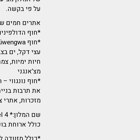
על פי בקשה.
אתרים חמים שאנ
*חוף הדולפיני
עצי דקל, ים בצב
חיות ימיות, צמח
מצ’אנגני
*חוף נונגווי –
את תרבות בניית
מזכרות, אתרי צ
שם המלון:* 4 Kena Beach Hotel
כולל ארוחת בו
*כולל מזוודה ל