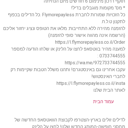
תוקף דרכון מינימום 6 חודשים מיום הנחיתה
* מס' מקומות מוגבלים בדיל!
כל הזכויות שמורות לחברת Flymorepayless .כל הדילים בכפוף
לתקנון ט.ל.ח.
להזמנה מהירה ללא התחייבות: מלאו את הטופס ונציג יחזור אליכם
(הרשמה אינה מהווה אישור סופי להזמנה)
https://I.flymorepayless.co.il/Order
למענה מהיר בווטסאפ לחצו על הלינק או שלחו הודעה למספר
0733744555 :
https://wa.me/972733744555
עקבו אחרינו גם באינסטגרם! ותהנו משלל הטבות שקיימות רק
לחברי האינסטוש!
https://I.flymorepayless.co.il/insta
לאתר הבית שלנו
עמוד הבית
לדילים זולים בארץ-הצטרפו לקבוצת הוואטסאפ החדשה של
מחסני חופשה-המותג החדש שלנו! לחצו על הלינק