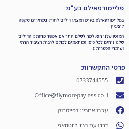
פליימורפאילס בע"מ
בפליימורפאילס בע"מ תמצאו דילים לחו"ל במחירים שקשה
להאמין!
המוטו שלנו הוא למה לשלם יותר אם אפשר פחות :) הדילים
שלנו נוחים לכל כיס! ומותאמים לכולם לרבות הציבור הדתי
ושומרי הכשרות :)
פרטי התקשרות:
0733744555
Office@flymorepayless.co.il
עקבו אחרינו בפייסבוק
דברו עם נציג בווטסאפ