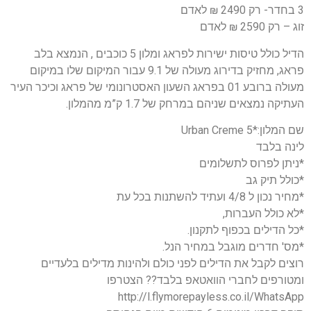
3 בחדר- רק 2490 ₪ לאדם
זוג – רק 2590 ₪ לאדם
הדיל כולל טיסות ישירות לפראג ומלון 5 כוכבים , הנמצא בלב
פראג, מחזיק בדירוג מעולה של 9.1 עבור המיקום שלו במיקום
מעולה ברובע 01 בפראג השעון האסטרונומי של פראג וכיכר העיר
העתיקה נמצאים שניהם במרחק של 1.7 ק”מ מהמלון.
שם המלון:*5 Urban Creme
לינה בלבד
*ניתן לפרוס לתשלומים
*כולל תיק גב
*מחיר נכון ל 4/8 ועתיד להשתנות בכל עת
*לא כולל העברות,
*כל הדילים בכפוף לתקנון.
*מס' חדרים מוגבל במחיר הנל.
רוצים לקבל את הדילים לפני כולם ולהינות מדילים בלעדיים
ומטורפים לחברי הוואטאפ בלבד?? הצטרפו
http://l.flymorepayless.co.il/WhatsApp