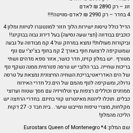
זוג – רק 2890 ₪ לאדם
4 בחדר – רק 2990 ₪ לאדם-סוויטה!!!!
הדיל כולל טיסות ישירות הלוך חזור למונטנגרו לטיוות ומלון 4
כוכבים בבודווה (חצי שעה נסיעה) בעל דירוג גבוה בבוקינג!!
וביקורות מעולות!! נמצא במרחק של 4 קמ מבודווה על גבעה
שמשקיפה לרצועת חוף באורך 2 קמ בחוף בצ'יצ'י עם נוף
מטורף . יש במלון קזינו, חדר כושר, אזור ספא מדהים ושתי
בריכות שחייה. בבר הלובי יש טרסה פנורמית ממנה נשקף נוף
של הים האדריאטי,בריכת השחיה החיצונית נמצאת על טרסה
גדולה, ומשקיפה לנוף מהמם של הים.כל חדרי האירוח
ממוזגים וכוללים רצפות עץ וטלוויזיה עם מסך שטוח וערוצי
כבלים. תוכלו ליהנות מאינטרנט קווי בחינם. בחדרי הרחצה יש
מקלחות, מוצרי טיפוח ומייבש שיער. . בית חבד כ- 27 דקות
הליכה מהמלון!
שם המלון: 4* Eurostars Queen of Montenegro