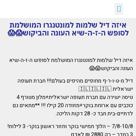
יצירת קשר
דילים חמים
ארכיון דילים
לקוחות ממליצים עלינו :)
קבלת דילים לווטסאפ
איזה דיל שלמות למונטנגרו המושלמת
לסופש ה-ז-ה-שיא העונה והביקוש😱😱
איזה דיל שלמות למונטנגרו המושלמת לסופש ה-ז-ה-שיא
העונה והביקוש😱😱
דיל מ-ט-ו-ר-ף מחופים מהיפים בעולם!!! חברת תעופה
ישראלית 🇮🇱🇮🇱🇮🇱
טיסה ישירה עם חברת תעופה ישראלית+מלון מטורף 4
כוכבים עם ארוחת בוקר+מזוודה 20 קילו !!! **מתאים גם
לדתיים-בית חבד כ- 28 דקות הליכה.
7/8-10/8 – הלוך חמישי בוקר וחזור ראשון בוקר- 3 לילות!
3 בחדר – רק 2880 ₪ לאדם