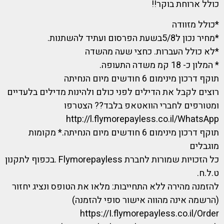
כולל ארוחת בוקר!!
*כולל מזוודה
*מחיר נכון ל5/8בשעת הפרסום ועתיד להשתנות.
*לא כולל העברות. כחצי שעה מהשדה
* המלון כ- 18 קמ משדה התעופה.
תוקף דרכון מינימום 6 חודשים מיום הנחיתה
רוצים לקבל את הדילים לפני כולם ולהינות מדילים בלעדיים
ומטורפים לחברי הוואטאפ בלבד?? הצטרפו
http://l.flymorepayless.co.il/WhatsApp
תוקף דרכון מינימום 6 חודשים מיום הנחיתה.* מקומות
מוגבלים
כל הזכויות שמורות לחברת Flymorepayless .בכפוף לתקנון
ט.ל.ח.
להזמנה מהירה ללא התחייבות: מלאו את הטופס ונציג יחזור
(הרשמה אינה מהווה אישור סופי להזמנה)
https://I.flymorepayless.co.il/Order