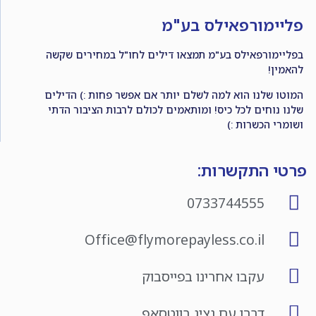
פליימורפאילס בע"מ
בפליימורפאילס בע"מ תמצאו דילים לחו"ל במחירים שקשה
להאמין!
המוטו שלנו הוא למה לשלם יותר אם אפשר פחות :) הדילים
שלנו נוחים לכל כיס! ומותאמים לכולם לרבות הציבור הדתי
ושומרי הכשרות :)
פרטי התקשרות:
0733744555
Office@flymorepayless.co.il
עקבו אחרינו בפייסבוק
דברו עם נציג בווטסאפ