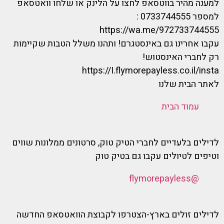
למענה מהיר בווטסאפ לחצו על הלינק או שלחו וואטסאפ
למספר 0733744555 :
https://wa.me/972733744555
עקבו אחרינו גם באינסטגרם! ותהנו משלל הטבות שקיימות
רק לחברי האינסטוש!
https://I.flymorepayless.co.il/insta
לאתר הבית שלנו
עמוד הבית
לדילים בלעדיים לחברי הטיק טוק, סרטונים ממלונות שווים
וטיפים לטיולים עקבו גם בטיק טוק
@flymorepayless
לדילים זולים בארץ-הצטרפו לקבוצת הוואטסאפ החדשה