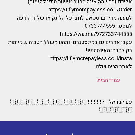
אליכם (הרשמה אינה מהווה אישור סופי להזמנה)
https://I.flymorepayless.co.il/Order
למענה מהיר בווטסאפ לחצו על הלינק או שלחו הודעה
למספר 0733744555 :
https://wa.me/972733744555
עקבו אחרינו גם באינסטגרם! ותהנו משלל הטבות שקיימות
רק לחברי האינסטוש!
https://I.flymorepayless.co.il/insta
לאתר הבית שלנו
עמוד הבית
עם ישראל חי!!!!!!!!!!!🇮🇱🇮🇱🇮🇱🇮🇱🇮🇱🇮🇱🇮🇱
🇮🇱🇮🇱🇮🇱