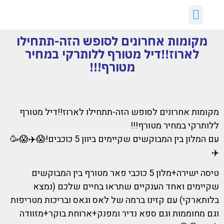
יצירת קשר
דילים חמים
ארכיון דילים
לקוחות ממליצים עלינו :)
קבלת דילים לווטסאפ
מקומות אחרונים לסופש הזה-תתחילו
לארוז!!דיל מטורף ללותרקי במחיר
מטורף!!!
מקומות אחרונים לסופש הזה-תתחילו לארוז!!דיל מטורף
ללותרקי במחיר מטורף!!!
עם המלון בין המבוקשים שקיימים ביוון 5 כוכבים!😱✈️😱🥳
✈️
טיסה ישירה+מלון 5 כוכבי פאר מטורף בין המבוקשים
שקיימים ואחד הענקיים שתראו בחיים שלכם (נמצא
בלותארקי) עם קזינו ברמה של לאס וגאס ובריכות מטריפות
וגם מחוממות וגם ספא נדיר ומפנק+ארוחת בוקר+מזוודה