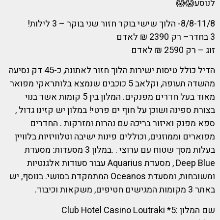
לנוסע😱😱
8/8-11/8- הלוך שישי בוקר חזור שני בוקר – 3 לילות!
3 בחדר– רק 2390 ₪ לאדם
זוג – רק 2590 ₪ לאדם
הדיל כולל טיסות ישירות הלוך חזור לאתונה, כ-45 דק נסיעה
מהשדה תעופה, וקלאב 5 כוכבים שנמצא בלותראקי מפואר
מאוד בעל חדרים מפנקים. המלון בין 5 קומות אשר בנוי
בצורת ספינה ושוכן על חוף ים פרטי! במלון יש קזינו גדול ,
ספא מפנק ואיזור בריכה עם נהרות ומזרקות . החדרים
מפוארים וממוזגים, וכוללים פינות ישיבה וטלוויזיות בלוויין
בעלות מסך שטוח עם ערוצי . .במלון 3 מסעדות: מסעדת
Deep Blue , מסעדת Aquarius עבור סעודות אלגנטיות
ומשובחות, ומסעדת Oceanos המתמקדת בסושי. בנוסף, יש
באתר 3 מקומות המגישים חטיפים, משקאות וכיבוד.
שם המלון :5* Club Hotel Casino Loutraki