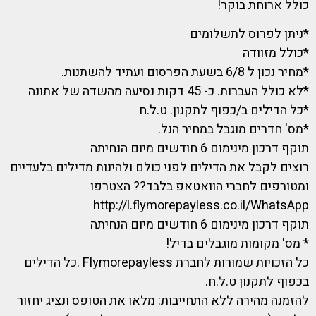
כולל ארוחת בוקר!
*ניתן לפרוס לתשלומים
*כולל מזוודה
*מחיר נכון ל 6/8 בשעת הפרסום ועתיד להשתנות.
*לא כולל העברות. כ- 45 דקות נסיעה מהשדה של אתונה
*כל הדילים ב/כפוף לתקנון. ט.ל.ח
*מס' חדרים מוגבל במחיר הנל.
תוקף דרכון מינימום 6 חודשים מיום הנחיתה
רוצים לקבל את הדילים לפני כולם ולהינות מדילים בלעדיים
ומטורפים לחברי הוואטאפ בלבד?? הצטרפו
http://l.flymorepayless.co.il/WhatsApp
תוקף דרכון מינימום 6 חודשים מיום הנחיתה
* מס' מקומות מוגבלים בדיל!
כל הזכויות שמורות לחברת Flymorepayless .כל הדילים
בכפוף לתקנון ט.ל.ח.
להזמנה מהירה ללא התחייבות: מלאו את הטופס ונציג יחזור