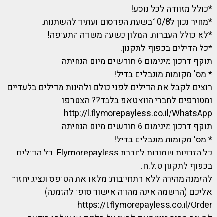
*כולל מזוודה לכל נוסע!
*מחיר נכון ל10/8בשעת הפרסום ועתיד להשתנות.
*לא כולל העברות. המלון כשעה משדה התעופה!
*כל הדילים בכפוף לתקנון.
תוקף דרכון מינימום 6 חודשים מיום הנחיתה
* מס' מקומות מוגבלים בדיל!
רוצים לקבל את הדילים לפני כולם ולהינות מדילים בלעדיים
ומטורפים לחברי הוואטאפ בלבד?? הצטרפו
http://l.flymorepayless.co.il/WhatsApp
תוקף דרכון מינימום 6 חודשים מיום הנחיתה
* מס' מקומות מוגבלים בדיל!
כל הזכויות שמורות לחברת Flymorepayless .כל הדילים
בכפוף לתקנון ט.ל.ח.
להזמנה מהירה ללא התחייבות: מלאו את הטופס ונציג יחזור
אליכם (הרשמה אינה מהווה אישור סופי להזמנה)
https://I.flymorepayless.co.il/Order