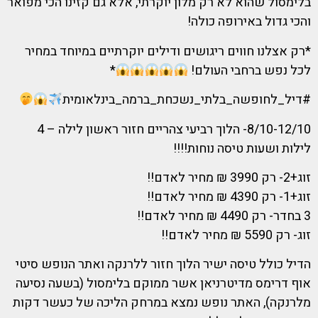
בלימסול שהוא לא רק מלון יוקרתי, אלא גם קזינו הכי מפואר
והכי גדול באירופה כולה!
*רק אצלנו חווים ריגושים ודילים יוקרתיים במיוחד במחיר
לכל נפש ברחבי העולם!
*
#דיל_לחופשה_בלתי_נשכחת_ברמה_בינלאומית
8/10-12/10- הלוך רביעי צהריים חזור ראשון לילה – 4
לילות ושעות טיסה נוחות!!!!
זוג+2- רק 3990 ₪ מחיר לאדם!!
זוג+1- רק 4390 ₪ מחיר לאדם!!
3 בחדר- רק 4490 ₪ מחיר לאדם!!
זוג- רק 5590 ₪ מחיר לאדם!!
הדיל כולל טיסה ישיר הלוך חזור ללרנקה ואתר הנופש סיטי
אוף דרימס מדיטרניאן אשר ממוקם בלימסול (בשעה נסיעה
מלרנקה), האתר נופש נמצא במרחק הליכה של כעשר דקות