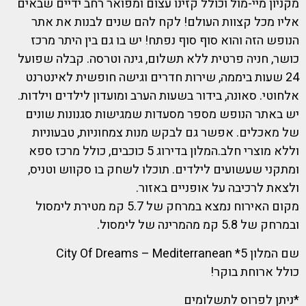
מקניון מיי-מול וכולל קזינו עצום ומפואר רחב ידיים שבאים
אליו מכל קצוות העולם! לקח להם שנים לבנות את אתר
הנופש הזה והוא סוף סוף נפתח! יש בו גם בין היתר מרכז
כושר, חניה פרטית ללא תשלום, גינה וטרסה. קבלה שפועל
24 שעות ביממה, שירות חדרים וגישה חופשית לאינטרנט
אלחוטי. סאונה, בידור בשעות הערב ומועדון לילדים וילדות.
יש באתר הנופש מספר מסעדות שמגישות סגנונות שונים
של מאכלים. אפשר גם לבקש מנות צמחוניות, טבעוניות
וללא מוצרי חלב.המלון בדירוג 5 כוכבים, כולל מרכז ספא
ומתקני שעשועים לילדים. תוכלו לשחק בו סקווש וטניס,
ולצאת לרכיבה על אופניים באזור.
מקום האירוח נמצא במרחק של 5.7 קמ מטירת לימסול
ובמרחק של 5.8 קמ מהמרינה של לימסול.
שם המלון 5* City Of Dreams – Mediterranean
כולל ארוחת בוקר!
*ניתן לפרוס לתשלומים