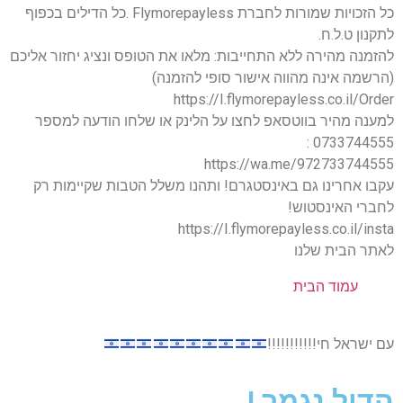
כל הזכויות שמורות לחברת Flymorepayless .כל הדילים בכפוף
לתקנון ט.ל.ח.
להזמנה מהירה ללא התחייבות: מלאו את הטופס ונציג יחזור אליכם
(הרשמה אינה מהווה אישור סופי להזמנה)
https://I.flymorepayless.co.il/Order
למענה מהיר בווטסאפ לחצו על הלינק או שלחו הודעה למספר
0733744555 :
https://wa.me/972733744555
עקבו אחרינו גם באינסטגרם! ותהנו משלל הטבות שקיימות רק
לחברי האינסטוש!
https://I.flymorepayless.co.il/insta
לאתר הבית שלנו
עמוד הבית
עם ישראל חי!!!!!!!!!!!
הדיל נגמר !