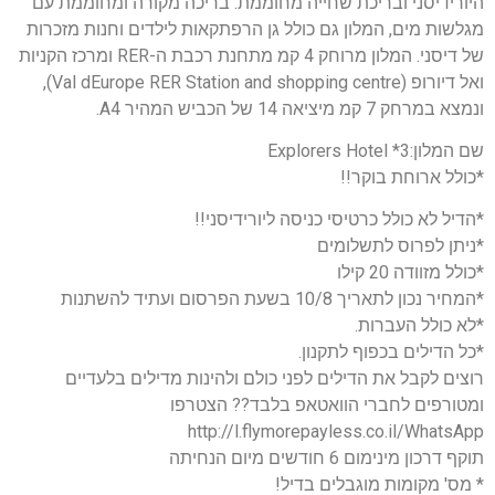
היורידיסני ובריכת שחייה מחוממת. בריכה מקורה ומחוממת עם
מגלשות מים, המלון גם כולל גן הרפתקאות לילדים וחנות מזכרות
של דיסני. המלון מרוחק 4 קמ מתחנת רכבת ה-RER ומרכז הקניות
ואל דיורופ (Val dEurope RER Station and shopping centre),
ונמצא במרחק 7 קמ מיציאה 14 של הכביש המהיר A4.
שם המלון:3* Explorers Hotel
*כולל ארוחת בוקר!!
*הדיל לא כולל כרטיסי כניסה ליורידיסני!!
*ניתן לפרוס לתשלומים
*כולל מזוודה 20 קילו
*המחיר נכון לתאריך 10/8 בשעת הפרסום ועתיד להשתנות
*לא כולל העברות.
*כל הדילים בכפוף לתקנון.
רוצים לקבל את הדילים לפני כולם ולהינות מדילים בלעדיים
ומטורפים לחברי הוואטאפ בלבד?? הצטרפו
http://l.flymorepayless.co.il/WhatsApp
תוקף דרכון מינימום 6 חודשים מיום הנחיתה
* מס' מקומות מוגבלים בדיל!