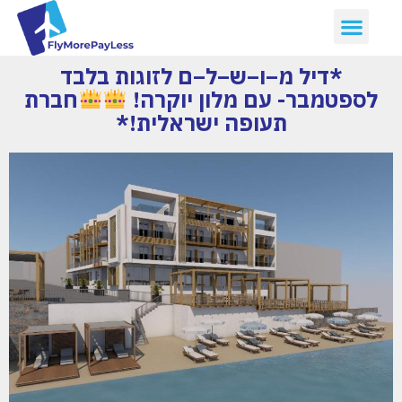
*דיל מ–ו–ש–ל–ם לזוגות בלבד
לספטמבר- עם מלון יוקרה!
חברת
תעופה ישראלית!*