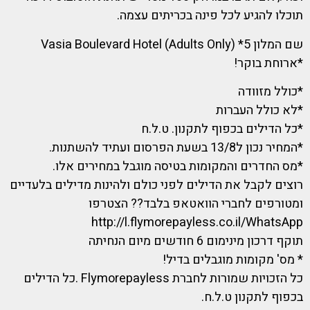
תוכלו להגיע לכל פינה בכריתים עצמה.
שם המלון 5* Vasia Boulevard Hotel (Adults Only)
*ארוחת בוקר!
*כולל מזוודה
*לא כולל העברות
*כל הדילים בכפוף לתקנון. ט.ל.ח
*המחיר נכון ל13/8 בשעת הפרסום ועתיד להשתנות.
*מס החדרים והמקומות בטיסה מוגבל במחירים אלו.
רוצים לקבל את הדילים לפני כולם ולהינות מדילים בלעדיים
ומטורפים לחברי הוואטאפ בלבד?? הצטרפו
http://l.flymorepayless.co.il/WhatsApp
תוקף דרכון מינימום 6 חודשים מיום הנחיתה
* מס' מקומות מוגבלים בדיל!
כל הזכויות שמורות לחברת Flymorepayless .כל הדילים
בכפוף לתקנון ט.ל.ח.