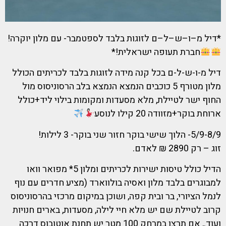
*דיל מ–ו–ש–ל–ם לזוגות בלבד לספטמבר- עם מלון יוקרה!
חברת תעופה ישראלית!*
דיל מ-ו-ש-ל-ם בכל קנה מידה לזוגות בלבד לכריתים הכולל
מלון מטורף 5 כוכבים הנמצא הנמצא בלב הרסוניסוס מול
החוף ישר לטיילת, מלא מסעדות ומקומות בילוי ליד+כולל
ארוחת בוקר+מזוודה 20 קילו לנוסע
5/9-8/9- הלוך שישי בוקר חזור שני בוקר- 3 לילות!
זוג – רק 2890 ₪ לאדם.
הדיל כולל טיסות ישירות לכריתים ומלון 5* מפואר וואו
למבוגרים בלבד מלון ואסיה בולווארד (מציע חדרים עם נוף
לנמל הציורי, בר ובית קפה, ושוכן במיקום מרכזי בהרסוניסוס
קרוב לטיילת שם יש מלא חיי לילה, מסעדות, בארים חנויות
ועוד., אם תרצו במרחק 100 מטר יש תחנת אוטובוס דרכה