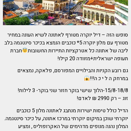
סופש הזה – דיל יוקרה מטורף לאתונה לשיא העונה במחיר
מטורף עם מלון יוקרה 5* כוכבים הנמצא בכיכר סינטגמה בלב
ליבה של אתונה כל אטרקציות התיירות החשובות
חברת
תעופה ישראלית+מזוודה 20 קילו!
גם רובע הקניות והבילויים המפורסם, פלאקה, נמצאים
במרחק ה ל י כ ה!!!
15/8-18/8-הלוך שישי בוקר חזור שני בוקר- 3 לילות!
זוג – רק 2990 ₪ לאדם!
הדיל כולל טיסות ישירות מנתבג לאתונה מלון 5 כוכבים
יוקרתי שוכן במיקום יוקרתי במרכז אתונה, על כיכר סינטגמה.
המלון נהנה מנופים מדהימים של האקרופוליס , ומציע