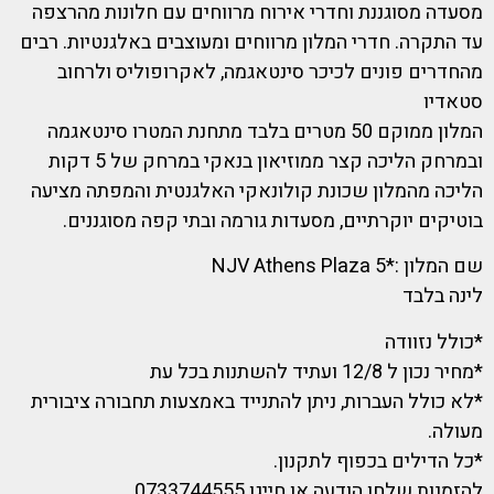
מסעדה מסוגננת וחדרי אירוח מרווחים עם חלונות מהרצפה
עד התקרה. חדרי המלון מרווחים ומעוצבים באלגנטיות. רבים
מהחדרים פונים לכיכר סינטאגמה, לאקרופוליס ולרחוב
סטאדיו
המלון ממוקם 50 מטרים בלבד מתחנת המטרו סינטאגמה
ובמרחק הליכה קצר ממוזיאון בנאקי במרחק של 5 דקות
הליכה מהמלון שכונת קולונאקי האלגנטית והמפתה מציעה
בוטיקים יוקרתיים, מסעדות גורמה ובתי קפה מסוגננים.
שם המלון :*5 NJV Athens Plaza
לינה בלבד
*כולל נזוודה
*מחיר נכון ל 12/8 ועתיד להשתנות בכל עת
*לא כולל העברות, ניתן להתנייד באמצעות תחבורה ציבורית
מעולה.
*כל הדילים בכפוף לתקנון.
להזמנות שלחו הודעה או חייגו 0733744555