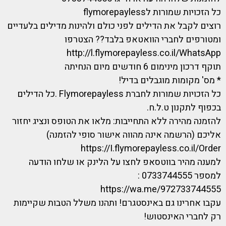
כל הזכויות שמורות לflymorepayless
רוצים לקבל את הדילים לפני כולם ולהינות מדילים בלעדיים
ומטורפים לחברי הוואטאפ בלבד?? הצטרפו
http://l.flymorepayless.co.il/WhatsApp
תוקף דרכון מינימום 6 חודשים מיום הנחיתה
* מס' מקומות מוגבלים בדיל!
כל הזכויות שמורות לחברת Flymorepayless .כל הדילים
בכפוף לתקנון ט.ל.ח.
להזמנה מהירה ללא התחייבות: מלאו את הטופס ונציג יחזור
אליכם (הרשמה אינה מהווה אישור סופי להזמנה)
https://I.flymorepayless.co.il/Order
למענה מהיר בווטסאפ לחצו על הלינק או שלחו הודעה
למספר 0733744555 :
https://wa.me/972733744555
עקבו אחרינו גם באינסטגרם! ותהנו משלל הטבות שקיימות
רק לחברי האינסטוש!