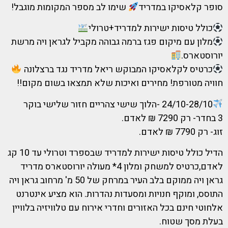
סופר קלאסיקו במדריד
שימו לב מספר המקומות מוגבל!
כולל טיסות ישירות למדריד+טרולי
מלון עם מיקום פגז ברמה גבוהה מקביל לגראן ויה מרשת
יורוסטארס.
כרטיס לקלאסיקו המבוקש ריאל מדריד נגד ברצלונה
חוויה מטורפת! מחירים ואיכות שלא תמצאו בשום מקום!!
24/10-28/10 -הלוך שישי צהריים חזור שלישי בוקר
3 בחדר- רק 7290 ₪ לאדם.
זוג- רק 7790 ₪ לאדם.
הדיל כולל טיסות ישירות למדריד שבספרד וטרולי עד 10 קג
לאדם,כרטיס למשחק ומלון 4* מעולה יורוסטארס מדריד
גראן ויה ממוקם בלב העיר במרחק של 50 מ' מרחוב גראן ויה
התוסס, ומוקף חנויות ומסעדות נהדרות. הוא מציע אינטרנט
אלחוטי חינם בכל האזורים וחדרי אירוח עם טלוויזיה בלוויין
בעלת מסך שטוח.