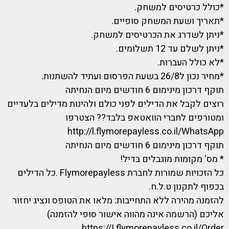
*כולל כרטיסים למשחק.
*תאריך ושעת המשחק סופיים.
*ניתן לשדרג את הכרטיסים למשחק.
*ניתן לשלם עד 12 תשלומים.
*לא כולל העברות.
*מחיר נכון ל26/8 בשעת הפרסום ועתיד להשתנות.
תוקף דרכון מינימום 6 חודשים מיום הנחיתה
רוצים לקבל את הדילים לפני כולם ולהינות מדילים בלעדיים
ומטורפים לחברי הוואטאפ בלבד?? הצטרפו
http://l.flymorepayless.co.il/WhatsApp
תוקף דרכון מינימום 6 חודשים מיום הנחיתה
* מס' מקומות מוגבלים בדיל!
כל הזכויות שמורות לחברת Flymorepayless .כל הדילים
בכפוף לתקנון ט.ל.ח.
להזמנה מהירה ללא התחייבות: מלאו את הטופס ונציג יחזור
אליכם (הרשמה אינה מהווה אישור סופי להזמנה)
https://I.flymorepayless.co.il/Order