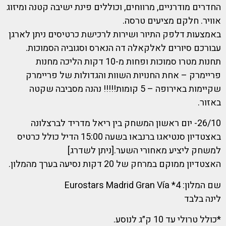
החדרים מודרניים, מרווחים, וכוללים פינת ישיבה קטנה ומיזוג
אוויר. חלקם מציעים טרסה.
באמצעות דלפק התיור ושירות לרכישת כרטיסים ניתן לארגן
עבורכם סיורים לאלקאלה דה הנארס וסגוביה הסמוכות.
תחנות מטרו סמוכות ופחות מ-10 דקות הליכה מחנות
פריימרק – אחת החנויות השוות והגדולות של פריימרק
שקיימות באירופה – 5 קומות!!!!! נהנה מסביבה שקטה
באזור.
26/10- יום ראשון המשחק בין ריאל מדריד לברצלונה
באצטדיון סנטיאגו ברנבאו בשעה 15:00 הדיל כולל כרטיס
למשחק ליציע מאחורי השער.[ניתן לשדרג]
האצטדיון ממוקם במרחק של 20 דקות נסיעה בערך מהמלון.
שם המלון: 4* Eurostars Madrid Gran Vía
לינה בלבד
*כולל טרולי עד 10 ק״ג לנוסע.