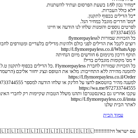
*מחיר נכון ל1/9 בשעת הפרסום ועתיד להשתנות.
*לא כולל העברות.
*כל הדילים בכפוף לתקנון.
*מס' חדרים מוגבל במחיר הנל.
לפרטים נוספים והזמנות שלחו לנו הודעה או חייגו
0733744555
כל הזכויות שמורות לflymorepayless
רוצים לקבל את הדילים לפני כולם ולהינות מדילים בלעדיים ומטורפים לחב
http://l.flymorepayless.co.il/WhatsApp
תוקף דרכון מינימום 6 חודשים מיום הנחיתה
* מס' מקומות מוגבלים בדיל!
כל הזכויות שמורות לחברת Flymorepayless .כל הדילים בכפוף לתקנון ט.ל.ח.
להזמנה מהירה ללא התחייבות: מלאו את הטופס ונציג יחזור אליכם (הרשמה 
https://I.flymorepayless.co.il/Order
למענה מהיר בווטסאפ לחצו על הלינק או שלחו הודעה למספר 0733744555 :
https://wa.me/972733744555
עקבו אחרינו גם באינסטגרם! ותהנו משלל הטבות שקיימות רק לחברי האינ
https://I.flymorepayless.co.il/insta
לאתר הבית שלנו
עמוד הבית
עם ישראל חי!!!!!!!!!!!🇮🇱🇮🇱🇮🇱🇮🇱🇮🇱🇮🇱🇮🇱🇮🇱🇮🇱🇮🇱