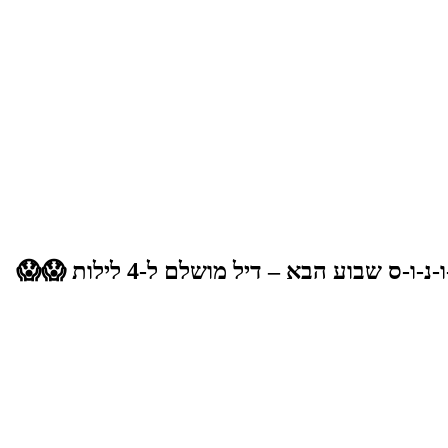
אמאל'הה איזה דיללל חלומי מפנק ומטורף בכל קנה מידה לאחד האיים היפים -בעולם! 😱😱 מ-י-ק-ו-נ-ו-ס שבוע הבא – דיל מושלם ל-4 לילות 😱😱