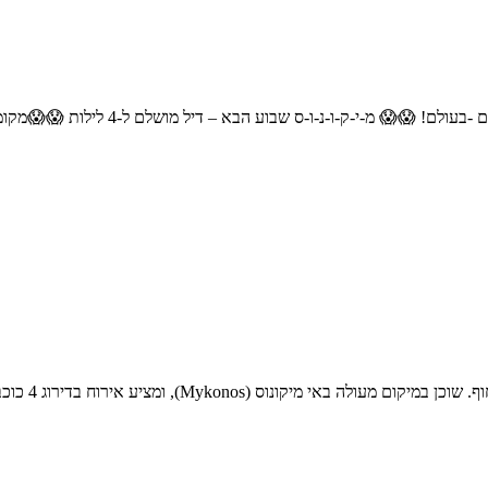
ק-ו-נ-ו-ס שבוע הבא – דיל מושלם ל-4 לילות 😱😱מקומות בודדים לדיל!