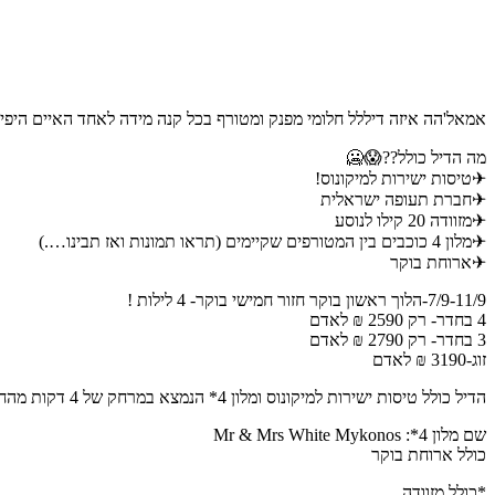
אמאל'הה איזה דיללל חלומי מפנק ומטורף בכל קנה מידה לאחד האיים היפים -בעולם! 😱😱 מ-י-
מה הדיל כולל??😱🥶
✈טיסות ישירות למיקונוס!
✈חברת תעופה ישראלית
✈מזוודה 20 קילו לנוסע
✈מלון 4 כוכבים בין המטורפים שקיימים (תראו תמונות ואז תבינו….)
✈ארוחת בוקר
7/9-11/9-הלוך ראשון בוקר חזור חמישי בוקר- 4 לילות !
4 בחדר- רק 2590 ₪ לאדם
3 בחדר- רק 2790 ₪ לאדם
זוג-3190 ₪ לאדם
הדיל כולל טיסות ישירות למיקונוס ומלון 4* הנמצא במרחק של 4 דקות מהחוף. שוכן במיקום מעולה באי מיקונוס (Mykonos), ומציע אירוח בדירוג 4 כוכבים עם נוף הוליסטי מהמם של מפרץ פלאטי גיאלוס (Platy Gialos).
שם מלון 4*: Mr & Mrs White Mykonos
כולל ארוחת בוקר
*כולל מזוודה