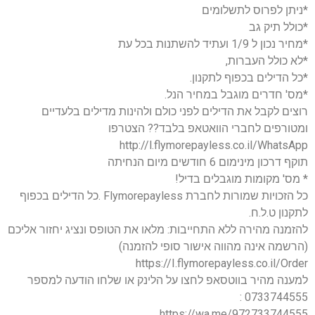
*ניתן לפרוס לתשלומים
*כולל תיק גב
*מחיר נכון ל 1/9 ועתיד להשתנות בכל עת
*לא כולל העברות,
*כל הדילים בכפוף לתקנון.
*מס' חדרים מוגבל במחיר הנל.
רוצים לקבל את הדילים לפני כולם ולהינות מדילים בלעדיים
ומטורפים לחברי הוואטאפ בלבד?? הצטרפו
http://l.flymorepayless.co.il/WhatsApp
תוקף דרכון מינימום 6 חודשים מיום הנחיתה
* מס' מקומות מוגבלים בדיל!
כל הזכויות שמורות לחברת Flymorepayless .כל הדילים בכפוף
לתקנון ט.ל.ח.
להזמנה מהירה ללא התחייבות: מלאו את הטופס ונציג יחזור אליכם
(הרשמה אינה מהווה אישור סופי להזמנה)
https://I.flymorepayless.co.il/Order
למענה מהיר בווטסאפ לחצו על הלינק או שלחו הודעה למספר
0733744555 :
https://wa.me/972733744555