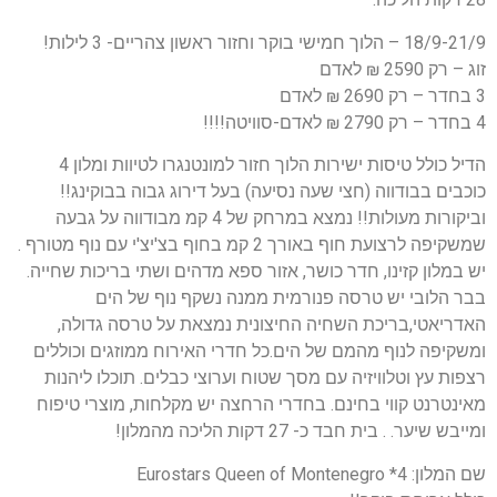
18/9-21/9 – הלוך חמישי בוקר וחזור ראשון צהריים- 3 לילות!
זוג – רק 2590 ₪ לאדם
3 בחדר – רק 2690 ₪ לאדם
4 בחדר – רק 2790 ₪ לאדם-סוויטה!!!!
הדיל כולל טיסות ישירות הלוך חזור למונטנגרו לטיוות ומלון 4
כוכבים בבודווה (חצי שעה נסיעה) בעל דירוג גבוה בבוקינג!!
וביקורות מעולות!! נמצא במרחק של 4 קמ מבודווה על גבעה
שמשקיפה לרצועת חוף באורך 2 קמ בחוף בצ'יצ'י עם נוף מטורף .
יש במלון קזינו, חדר כושר, אזור ספא מדהים ושתי בריכות שחייה.
בבר הלובי יש טרסה פנורמית ממנה נשקף נוף של הים
האדריאטי,בריכת השחיה החיצונית נמצאת על טרסה גדולה,
ומשקיפה לנוף מהמם של הים.כל חדרי האירוח ממוזגים וכוללים
רצפות עץ וטלוויזיה עם מסך שטוח וערוצי כבלים. תוכלו ליהנות
מאינטרנט קווי בחינם. בחדרי הרחצה יש מקלחות, מוצרי טיפוח
ומייבש שיער. . בית חבד כ- 27 דקות הליכה מהמלון!
שם המלון: 4* Eurostars Queen of Montenegro