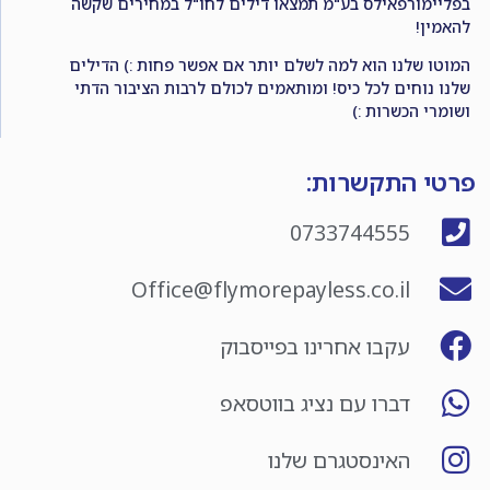
בפליימורפאילס בע"מ תמצאו דילים לחו"ל במחירים שקשה
להאמין!
המוטו שלנו הוא למה לשלם יותר אם אפשר פחות :) הדילים
שלנו נוחים לכל כיס! ומותאמים לכולם לרבות הציבור הדתי
ושומרי הכשרות :)
פרטי התקשרות:
0733744555
Office@flymorepayless.co.il
עקבו אחרינו בפייסבוק
דברו עם נציג בווטסאפ
האינסטגרם שלנו