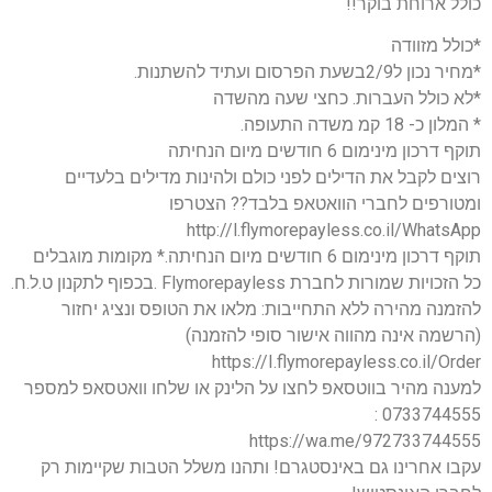
כולל ארוחת בוקר!!
*כולל מזוודה
*מחיר נכון ל2/9בשעת הפרסום ועתיד להשתנות.
*לא כולל העברות. כחצי שעה מהשדה
* המלון כ- 18 קמ משדה התעופה.
תוקף דרכון מינימום 6 חודשים מיום הנחיתה
רוצים לקבל את הדילים לפני כולם ולהינות מדילים בלעדיים
ומטורפים לחברי הוואטאפ בלבד?? הצטרפו
http://l.flymorepayless.co.il/WhatsApp
תוקף דרכון מינימום 6 חודשים מיום הנחיתה.* מקומות מוגבלים
כל הזכויות שמורות לחברת Flymorepayless .בכפוף לתקנון ט.ל.ח.
להזמנה מהירה ללא התחייבות: מלאו את הטופס ונציג יחזור
(הרשמה אינה מהווה אישור סופי להזמנה)
https://I.flymorepayless.co.il/Order
למענה מהיר בווטסאפ לחצו על הלינק או שלחו וואטסאפ למספר
0733744555 :
https://wa.me/972733744555
עקבו אחרינו גם באינסטגרם! ותהנו משלל הטבות שקיימות רק