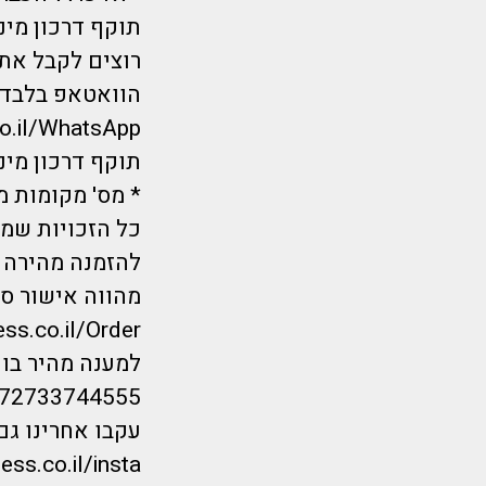
תוקף דרכון מינימום 6 חודשים מ
רוצים לקבל את 
הוואטאפ בלבד?
co.il/WhatsApp
תוקף דרכון מינימום 6 חודשים מ
* מס' מקומות מ
כל הזכויות שמורות לחברת Flymorepayless
להזמנה מהירה ל
מהווה אישור סו
ess.co.il/Order
למענה מהיר בווטס
/972733744555
עקבו אחרינו גם
ess.co.il/insta