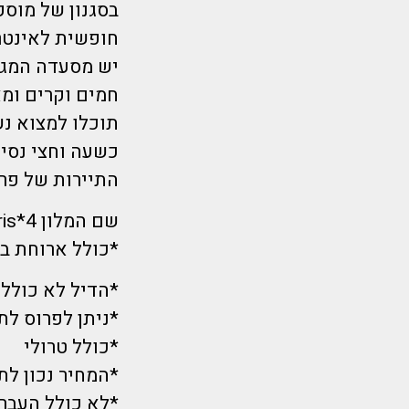
בסגנון של מוסק
חופשית לאינטרנ
יש מסעדה המגי
חמים וקרים ומ
כשעה וחצי נסיע
התיירות של פריז
שם המלון 4*Dream Castle Paris
*כולל ארוחת בו
*הדיל לא כולל כ
*ניתן לפרוס ל
*כולל טרולי
*המחיר נכון לתאריך 2/9 בשעת הפרסום 
*לא כולל העברו