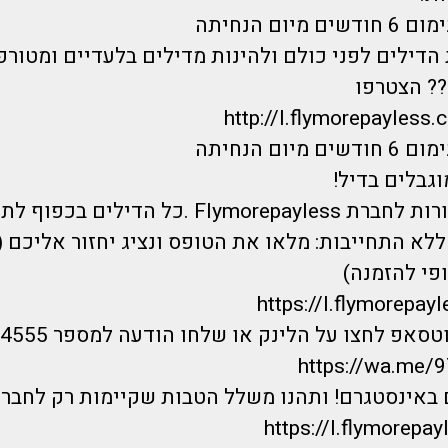
יום הנחיתה
הדילים לפני כולם ולהינות מדילים בלעדיים ומטורפ
? הצטרפו
http://l.flymorepayless.
יום הנחיתה
וגבלים בדיל!
 .כל הדילים בכפוף לתקנון ט.ל.ח.
לא התחייבות: מלאו את הטופס ונציג יחזור אליכם 
פי להזמנה)
https://I.flymorepayl
אפ לחצו על הלינק או שלחו הודעה למספר 0733744555 :
https://wa.me
 באינסטגרם! ותהנו משלל הטבות שקיימות רק לחברי
https://I.flymorepayl