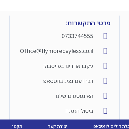
פרטי התקשרות:
0733744555
Office@flymorepayless.co.il
עקבו אחרינו בפייסבוק
דברו עם נציג בווטסאפ
האינסטגרם שלנו
ביטול הזמנה
לת דילים לווטסאפ
יצירת קשר
תקנון