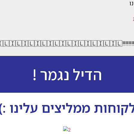
ו
🇮🇱🇮🇱🇮🇱🇮
הדיל נגמר !
קוחות ממליצים עלינו :)