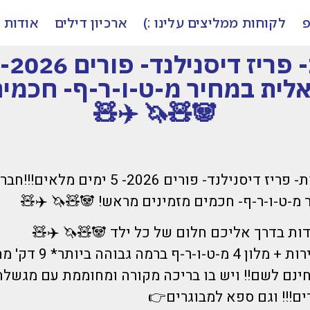
פ
לקוחות ממליצים עלינו :)
ארכיון דילים
אודות
לית במחיר מ-ט-ו-ר-ף- חכמים
🐼🧸🦄 ✈️🧸
*דיל של האגדות- פריז דיסנילנד- פורים 2026- 5 י
מ-ט-ו-ר-ף- חכמים מזמינים מראש! 🐼🧸🦄 ✈️🧸
ות בדרך אליכם חלום של כל ילד 🐼🧸🦄 ✈️🧸
כולל טיסות ישירות + מלון 4 מ
נם לשם!! ויש בו בריכה מקורה ומחוממת עם מגשלת
ם!!! וגם ספא למבוגרים👉