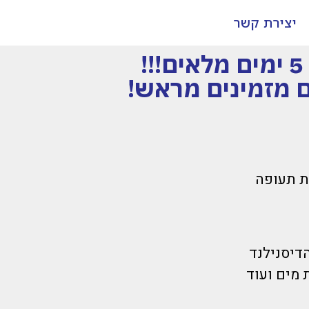
יצירת קשר
*דיל של האגדות- פריז דיסנילנד- פורים 2026- 5 ימים מלאים!!!
 מזמינים מראש!
מים מלאים!!!חברת תעופה
-ט-ו-ר-ף ברמה גבוהה ביותר* 9 דק' מהדיסנילנד
 מים ועוד