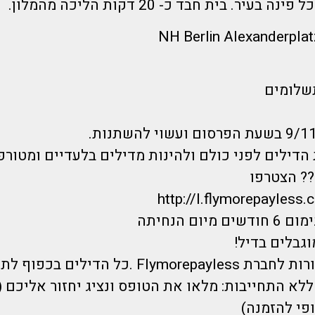
יר. בית חבד כ- 20 דקות הליכה מהמלון.
תשלומים
הדילים לפני כולם ולהינות מדילים בלעדיים ומטורפ
? הצטרפו
http://l.flymorepayless.
יום הנחיתה
וגבלים בדיל!
 .כל הדילים בכפוף לתקנון ט.ל.ח.
לא התחייבות: מלאו את הטופס ונציג יחזור אליכם 
פי להזמנה)