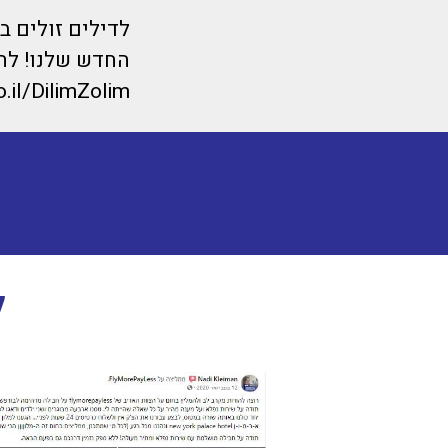
לדילים זולים 
החדש שלנו! לחצ
o.il/DilimZolim
ל