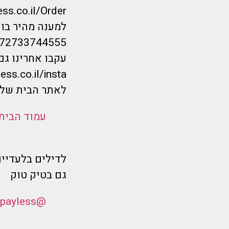
ess.co.il/Order
למענה מהיר בווטס
/972733744555
עקבו אחרינו גם
ess.co.il/insta
לאתר הבית שלנ
עמוד הבית
לדילים בלעדיים
גם בטיק טוק
@flymorepayless