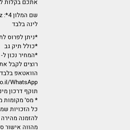
אתכם בקלות לכל פינה בע
שם המלון 4*: NH Berlin Alexanderplatz
לינה בלבד
*ניתן לפרוס ל
*כולל תיק גב
*המחיר נכון ל-9/11 בשעת הפרסום ועשוי להשתנות.
רוצים לקבל את 
הוואטאפ בלבד?
co.il/WhatsApp
תוקף דרכון מינימום 6 חודשים מ
* מס' מקומות מ
כל הזכויות שמורות לחברת Flymorepayless
להזמנה מהירה ל
מהווה אישור סו