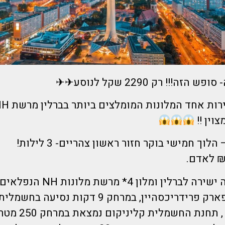
ה!!! רק 2290 שקל לנוסע✈✈
צוין !!
הדיל כולל טיסה ישירה לברלין ומל
הפארק פולקספארק פרידריכסהיין, במרחק 9 דקות נסיע
אלכסנדרפלאץ , תח