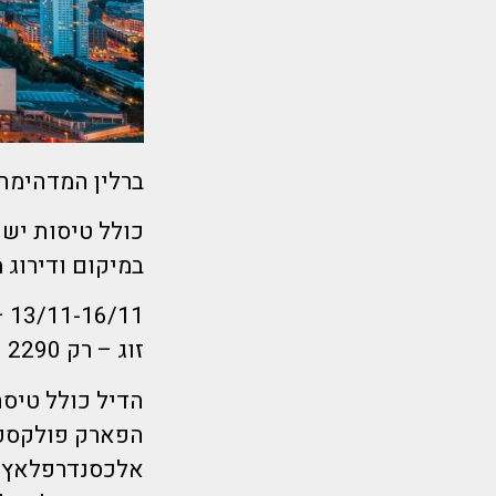
ברלין המדהימה- סופש הז
במיקום ודירוג מ
13/11-16/11 – הלוך חמישי בוקר חזור ראשון צהריים- 3 לילות!
זוג – רק 2290 ₪ לאדם.