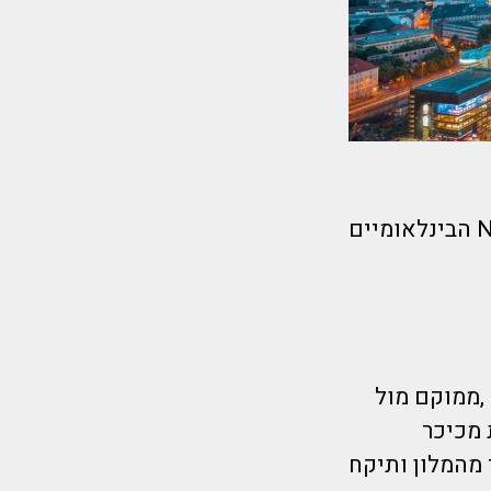
כולל טיסות ישירות אחד המלונות המומלצים ביותר בברלין מרשת NH הבינלאומיים
ון 4* מרשת מלונות NH הנפלאים ,ממוקם מול
ה בחשמלית מכיכר
נת החשמלית קליניקום נמצאת במרחק 250 מטר מהמלון ותיקח