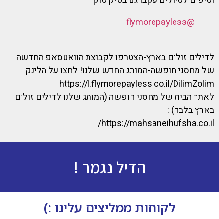
וטיפים לטיולים עקבו גם בטיק טוק
@flymorepayless
לדילים זולים בארץ-הצטרפו לקבוצת הוואטסאפ החדשה
של מחסני חופשה-המותג החדש שלנו! לחצו על הלינק
https://l.flymorepayless.co.il/DilimZolim
לאתר הבית של מחסני חופשה (המותג שלנו לדילים זולים
בארץ בלבד) :
https://mahsaneihufsha.co.il/
הדיל נגמר !
לקוחות ממליצים עלינו :)