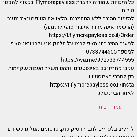
כל הזכויות שמורות לחברת Flymorepayless .בכפוף לתקנון
ט.ל.ח.
להזמנה מהירה ללא התחייבות: מלאו את הטופס ונציג יחזור
(הרשמה אינה מהווה אישור סופי להזמנה)
https://I.flymorepayless.co.il/Order
למענה מהיר בווטסאפ לחצו על הלינק או שלחו וואטסאפ
למספר 0733744555 :
https://wa.me/972733744555
עקבו אחרינו גם באינסטגרם! ותהנו משלל הטבות שקיימות
רק לחברי האינסטוש!
https://I.flymorepayless.co.il/insta
לאתר הבית שלנו
עמוד הבית
לדילים בלעדיים לחברי הטיק טוק, סרטונים ממלונות שווים