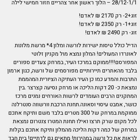
28/12-1/1 – הלוך ראשון אחר צהריים חזור חמישי לילה
זוג+2- רק 2170 ₪ לאדם!
זוג+1- רק 2350 ₪ לאדם!
זוג- רק 2490 ₪ לאדם!
הדיל כולל טיסות ישירות לורשה ומלון 4* מרשת מלונות
לאונרדו המעולים! המלון נמצא מול מקניון זלוטי
המפורסם!!!!ממוקם במרכז העיר, במרחק צעדים ספורים
בלבד מהאתרים תיירותיים מפורסמים של ורשה, כגון ארמון
התרבות והמדע כמו כן העיר העתיקה הציורית המהממת
נמצאת כ- 20 דקות הליכה או מרחק נסיעה קצרצר .בין
המתקנים הרבים העומדים לרשות האורחים נמנים מרכז
כושר, אמבט עיסוי וסאונה.תחנת הרכבת וורשווה סנטרלנה
ממוקמת במרחק של 300 מטרים בלבד משם ותיקח אתכם
לכל מקום שרק תרצו ואילו תחנת המטרו צנטרום נמצאת
במרחק של כמה דקות הליכה מהמלון ותיקח אתכם בקלות
לראות את כל ורשה במהירות! מתאים גם לדתיים! בית חבד