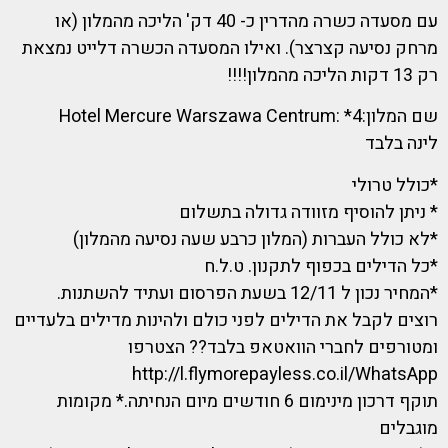
עם מסעדה כשרה מהדרין כ- 40 דק' הליכה מהמלון (או
מרחק נסיעה קצרצר). ואילו המסעדה הכשרה דלייט נמצאת
רק 13 דקות הליכה מהמלון!!!!
שם המלון:4* :Hotel Mercure Warszawa Centrum
לינה בלבד
*כולל טרולי
* ניתן להוסיף מזוודה גדולה בתשלום
*לא כולל העברות (המלון כרבע שעה נסיעה מהמלון)
*כל הדילים בכפוף לתקנון. ט.ל.ח
*המחיר נכון ל 12/11 בשעת הפרסום ועתיד להשתנות.
רוצים לקבל את הדילים לפני כולם ולהינות מדילים בלעדיים
ומטורפים לחברי הוואטאפ בלבד?? הצטרפו
http://l.flymorepayless.co.il/WhatsApp
תוקף דרכון מינימום 6 חודשים מיום הנחיתה.* מקומות
מוגבלים