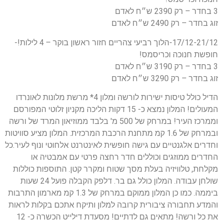
3 בחדר – רק 2390 ש״ח לאדם
זוג בחדר – רק 2490 ש״ח לאדם
17/12-21/12-הלוך רביעי צהריים חזור ראשון בוקר – 4 לילות!-
חופשת חנוכה וכריסמס!
3 בחדר – רק 3190 ש״ח לאדם
זוג בחדר – רק 3290 ש״ח לאדם
הדיל כולל טיסות ישירות לורשה ומלון 4* מרשת מלונות לאונרדו
המעולים! המלון נמצא כ- 15 דקות הליכה מקניון זלוטי המפורסם
וממרכז העיר! במרחק של 500 מ' בלבד ממוזיאון המרד של ורשה
ובמרחק של 1.6 קמ מתחנת הרכבת המרכזית. המלון מציע סוויטות
וחדרים אלגנטיים עם גישה חופשית לאינטרנט אלחוטי ונוף לעיר.כל
החדרים ממוזגים וכוללים חדר רחצה פרטי עם אמבטיה או
מקלחת, טלוויזיה בעלת מסך שטוח ומקרר קטן. התוספות כוללות
שולחן עבודה. המלון כולל גם בר. דלפק הקבלה פועל 24 שעות
ביממה. כמו כן המלון ממוקם במרחק של 1.3 קמ מארמון התרבות
והמדע תחבורה ציבורית קרובה למלון ותיקח אתכם בקלות לראות
את כל ורשה! מתאים גם לדתיים! מסעדת דילייט הכשרה כ- 12