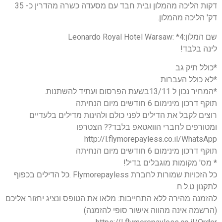
דקות הליכה מהמלון ובית חבד עם מסעדה כשרה מהדרין כ- 35
דק' הליכה מהמלון.
שם המלון:4* :Leonardo Royal Hotel Warsaw
לינה בלבד!
*כולל תיק גב
*לא כולל העברות
*המחיר נכון ל 13/11בשעת הפרסום ועתיד להשתנות.
תוקף דרכון מינימום 6 חודשים מיום הנחיתה
רוצים לקבל את הדילים לפני כולם ולהינות מדילים בלעדיים
ומטורפים לחברי הוואטאפ בלבד?? הצטרפו
http://l.flymorepayless.co.il/WhatsApp
תוקף דרכון מינימום 6 חודשים מיום הנחיתה
* מס' מקומות מוגבלים בדיל!
כל הזכויות שמורות לחברת Flymorepayless .כל הדילים בכפוף
לתקנון ט.ל.ח.
להזמנה מהירה ללא התחייבות: מלאו את הטופס ונציג יחזור אליכם
(הרשמה אינה מהווה אישור סופי להזמנה)