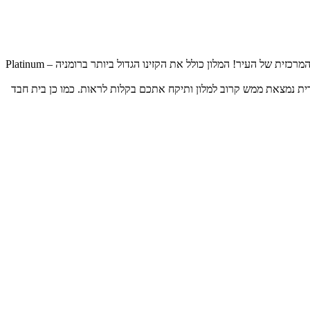
הדיל כולל טיסות ישירות לבוקרשט רומניה ומלון 5* הכי מפואר ושווה בעיר! שיש בו בריכה וקזינו נהדר המלון נמצא במיקום מעולה במרכז העיר בשדרה המרכזית של העיר! המלון כולל את הקזינו הגדול ביותר ברומניה – Platinum
בורית נמצאת ממש קרוב למלון ותיקח אתכם בקלות לראות. כמו כן בית חבד