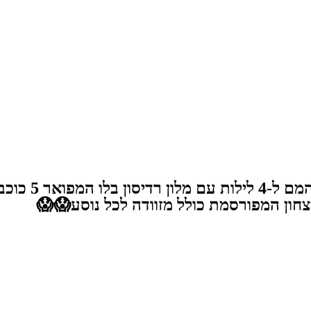
*בוקרשט רומנ
ון המפורסמת כולל מזוודה לכל נוסע😱😱