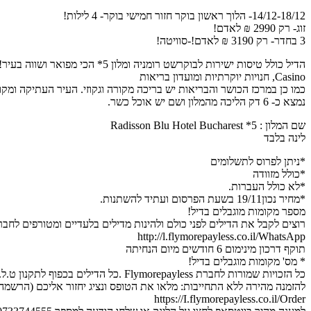
14/12-18/12- הלוך ראשון בוקר חזור חמישי בוקר- 4 לילות!
זוג- רק 2990 ₪ לאדם!
3 בחדר- רק 3190 ₪ לאדם!-סוויטה!
Casino, חנויות יוקרתיות ומועדון בריאות
כמו כן במרכז הכושר והבריאות יש בריכה מקורה וגקוזי. העיר העתיקה ומקו
נמצא כ- 6 דק הליכה מהמלון ושם יש אוכל כשר.
שם המלון : 5* Radisson Blu Hotel Bucharest
לינה בלבד
*ניתן לפרוס לתשלומים
*כולל מזוודה
*לא כולל העברות.
*מחיר נכון19/11 בשעת הפרסום ועתיד להשתנות.
מספר מקומות מוגבלים בדיל!
רוצים לקבל את הדילים לפני כולם ולהינות מדילים בלעדיים ומטורפים לחב
http://l.flymorepayless.co.il/WhatsApp
תוקף דרכון מינימום 6 חודשים מיום הנחיתה
* מס' מקומות מוגבלים בדיל!
כל הזכויות שמורות לחברת Flymorepayless .כל הדילים בכפוף לתקנון ט.ל.ח.
להזמנה מהירה ללא התחייבות: מלאו את הטופס ונציג יחזור אליכם (הרשמה 
https://I.flymorepayless.co.il/Order