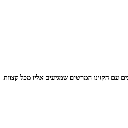
יה-חנוכה ותקופת הכריסמס דיל מהמם ל-4 לילות עם מלון רדיסון בלו המפואר 5 כוכבים עם הקזינו המרשים שמגיעים אליו מכל קצוות