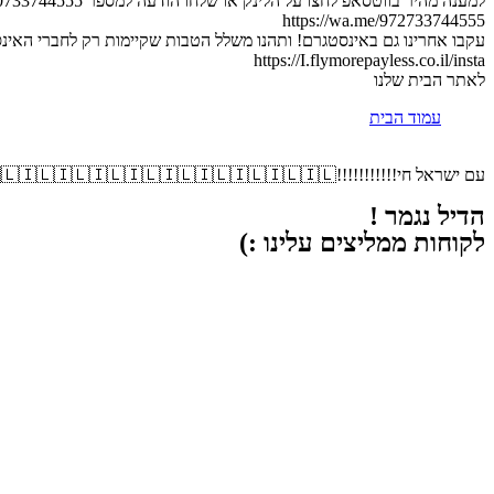
למענה מהיר בווטסאפ לחצו על הלינק או שלחו הודעה למספר 0733744555 :
https://wa.me/972733744555
עקבו אחרינו גם באינסטגרם! ותהנו משלל הטבות שקיימות רק לחברי האינ
https://I.flymorepayless.co.il/insta
לאתר הבית שלנו
עמוד הבית
עם ישראל חי!!!!!!!!!!!🇮🇱🇮🇱🇮🇱🇮🇱🇮🇱🇮🇱🇮🇱🇮🇱🇮🇱🇮🇱
הדיל נגמר !
לקוחות ממליצים עלינו :)