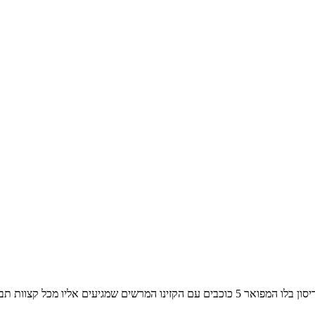
*בוקרשט רומניה-חנוכה ותקופת הכריסמס דיל מהמם ל-4 לילות עם מלון רדיסון בלו המפואר 5 כו