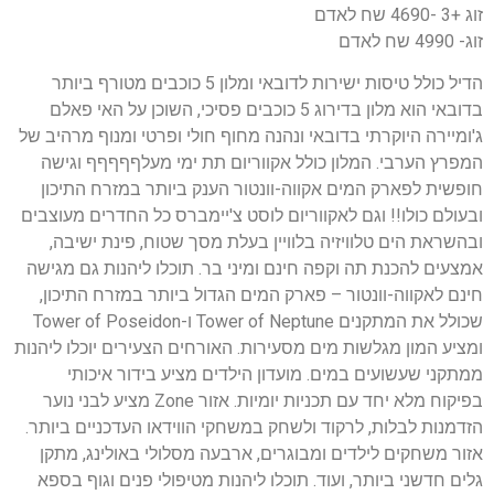
זוג +3 -4690 שח לאדם
זוג- 4990 שח לאדם
הדיל כולל טיסות ישירות לדובאי ומלון 5 כוכבים מטורף ביותר
בדובאי הוא מלון בדירוג 5 כוכבים פסיכי, השוכן על האי פאלם
ג'ומיירה היוקרתי בדובאי ונהנה מחוף חולי ופרטי ומנוף מרהיב של
המפרץ הערבי. המלון כולל אקווריום תת ימי מעלףףףףף וגישה
חופשית לפארק המים אקווה-וונטור הענק ביותר במזרח התיכון
ובעולם כולו!! וגם לאקווריום לוסט צ'יימברס כל החדרים מעוצבים
ובהשראת הים טלוויזיה בלוויין בעלת מסך שטוח, פינת ישיבה,
אמצעים להכנת תה וקפה חינם ומיני בר. תוכלו ליהנות גם מגישה
חינם לאקווה-וונטור – פארק המים הגדול ביותר במזרח התיכון,
שכולל את המתקנים Tower of Neptune ו-Tower of Poseidon
ומציע המון מגלשות מים מסעירות. האורחים הצעירים יוכלו ליהנות
ממתקני שעשועים במים. מועדון הילדים מציע בידור איכותי
בפיקוח מלא יחד עם תכניות יומיות. אזור Zone מציע לבני נוער
הזדמנות לבלות, לרקוד ולשחק במשחקי הווידאו העדכניים ביותר.
אזור משחקים לילדים ומבוגרים, ארבעה מסלולי באולינג, מתקן
גלים חדשני ביותר, ועוד. תוכלו ליהנות מטיפולי פנים וגוף בספא