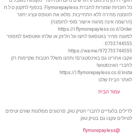
תוקף דרכון מינימום 6 חודשים מיום הנחיתה.* מקומות מוגבלים
כל הזכויות שמורות לחברת Flymorepayless .בכפוף לתקנון ט.ל.ח.
להזמנה מהירה ללא התחייבות: מלאו את הטופס ונציג יחזור
(הרשמה אינה מהווה אישור סופי להזמנה)
https://I.flymorepayless.co.il/Order
למענה מהיר בווטסאפ לחצו על הלינק או שלחו וואטסאפ למספר
0733744555 :
https://wa.me/972733744555
עקבו אחרינו גם באינסטגרם! ותהנו משלל הטבות שקיימות רק
לחברי האינסטוש!
https://I.flymorepayless.co.il/insta
לאתר הבית שלנו
עמוד הבית
לדילים בלעדיים לחברי הטיק טוק, סרטונים ממלונות שווים וטיפים
לטיולים עקבו גם בטיק טוק
@flymorepayless