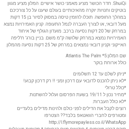
ShuiQi. חדר הכושר מציע מאמני כושר אישיים. המלון מציע מגוון
בוטיקים וחנויות יוקרה מהאיכותיים בעולם שיענו על כל צורכיכם
במהלך החופשה. תוכלו להזמין טיסה במסוק לסיור בן 15 דקות
מעל דובאי, או לצורך העברה לנמל התעופה. קניון האמירויות נמצא
במרחק של 20 דקות נסיעה ברכב. מועדון הגולף של איחוד
האמירויות נמצא במרחק שלושה ק”מ משם. בניין בורג’ ח’ליפה
האייקוני וקניון דובאי נמצאים במרחק של 25 דקות נסיעה מהמלון.
שם המלון:5* Atlantis The Palm
כולל ארוחת בוקר
*ניתן לשלם עד 12 תשלומים
*לא ניתן להכנס לדובאי עם דרכון זמני !! רק דרכון קבוע!
*כולל טרולי
*מחיר נכון ל 19/11 בשעת הפרסום ועלול להשתנות.
*לא כולל העברות.
רוצים לקבל את הדילים לפני כולם ולהינות מדילים בלעדיים
ומטורפים לחברי הוואטאפ בלבד?? הצטרפו
http://l.flymorepayless.co.il/WhatsApp