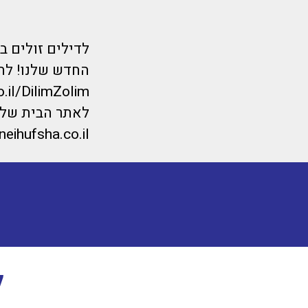
לדילים זולים 
החדש שלנו! לחצ
o.il/DilimZolim
לאתר הבית של מ
eihufsha.co.il/
ל