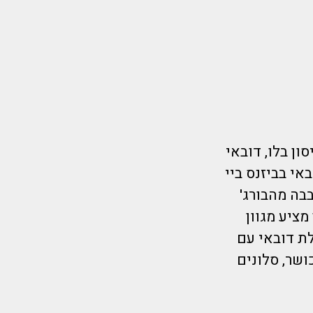
וך חזור לדובאי ומלון 5* מלון רדיסון בלו, דובאי
י בביזנס ביי
בה מהבורג'
מציע מגוון
ת דובאי עם
ושר, סלונים