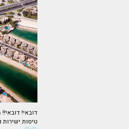
טיסות ישירות ומלון 5* מרשת רדיסון בלו מטורף ביותר בלב דו