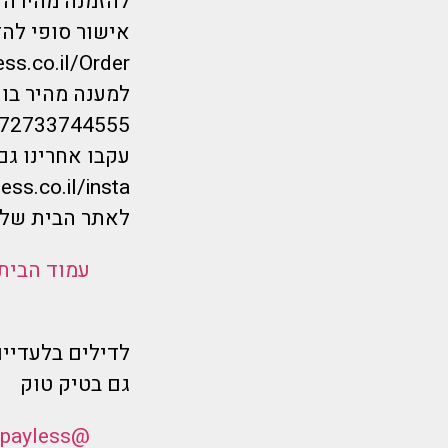
להזמנה מהירה ל
אישור סופי להז
ess.co.il/Order
למענה מהיר בווטס
/972733744555
עקבו אחרינו גם
ess.co.il/insta
לאתר הבית שלנ
עמוד הבית
לדילים בלעדיים
גם בטיק טוק
@flymorepayless