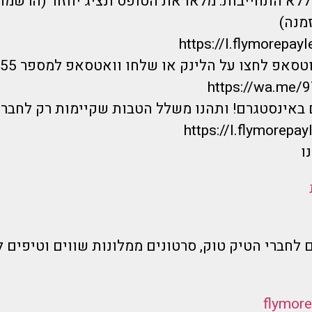
לא התחייבות: מלאו את הטופס ונציג יחזור (הרשמה
מנה)
https://I.flymorepayl
אפ לחצו על הלינק או שלחו וואטסאפ למספר 0733744555 :
https://wa.me
 באינסטגרם! ותהנו משלל הטבות שקיימות רק לחברי
https://I.flymorepayl
ו
 לחברי הטיק טוק, סרטונים ממלונות שווים וטיפים ל