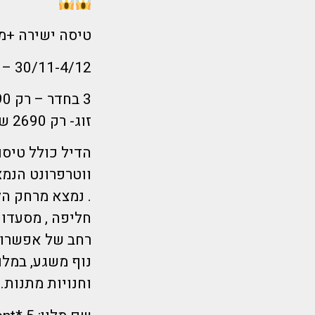
טיסה ישירה +מזוודה+מל
30/11-4/12 – הלוך ראשון צהריים בוקר חזור חמישי לילה
3 בחדר – רק 2590 שקלים לאדם!!
זוג- רק 2690 שקלים לאדם!!
ווטרפרונט הנמצ
. נמצא מרחק הל
חליפה , מסעדות 
רחב של אפשרוי
נוף משגע, במלון
וחנויות מתנות.