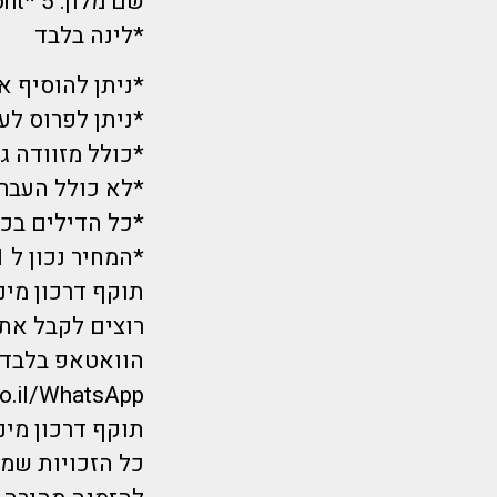
שם מלון: 5 *Radisson Blu Hotel, Dubai Waterfront
*לינה בלבד
*ניתן להוסיף ארוחת בו
*ניתן לפרוס לעד 12 תשלו
*כולל מזוודה ג
*לא כולל העברות כ- 15 
*כל הדילים בכפ
*המחיר נכון ל 19/11בשעת הפרסום ועתיד להשתנות.
תוקף דרכון מינימום 6 חודשים מ
רוצים לקבל את 
הוואטאפ בלבד?
co.il/WhatsApp
תוקף דרכון מינימום 6 חודשים מיום הנחיתה.*
כל הזכויות שמורות לחברת repayless